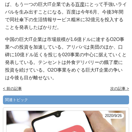
ば、もう一つの巨大IT企業である
百度
にとって手強いライ
バルを生み出すことになる。百度は今年6月、今後3年間
で同社傘下の生活情報サービス糯米に32億元を投入する
ことを発表したばかりだ。
中国の巨大IT企業は市場規模が1.6億ドルに達するO2O事
業への投資を加速している。アリババは美団のほか、口
碑に10億ドル近くを投じを020事業の中心に据えていくと
発表している。テンセントは外食デリバリーの餓了麼に
投資を続けている。O2O事業をめぐる巨大IT企業の争い
は今後も目が離せない。
< 前の記事
次の記事 >
関連トピック
2020/9/26