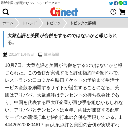
最近中国で話題になっているトピックやニュースをご紹介します
ホーム
トレンド
トピック
トピックの詳細
大衆点評と美団が合併をするのではないかと報じられ
る。
2015年10月9日
騰訊新聞
10月7日、大衆点評と美団が合併をするのではないかと報
じられた。この合併が実現すると評価額約150億ドルで、
レストランの口コミから映画チケットの予約まで生活サ
ービス全般を網羅するサイトが誕生することになる。美
団はアリババ、大衆点評はテンセントの持ち株会社であ
り、中国を代表する巨大IT企業が再び手を組むかもしれな
い。アリババとテンセントは今年、両社が運営する配車
サービスの滴滴打車と快的打車の合併を実現している。1
444265200804617.jpg大衆点評と美団の合併が実現すれ