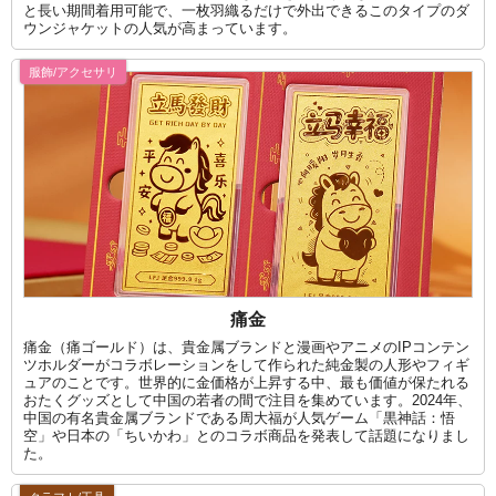
と長い期間着用可能で、一枚羽織るだけで外出できるこのタイプのダ
ウンジャケットの人気が高まっています。
服飾/アクセサリ
痛金
痛金（痛ゴールド）は、貴金属ブランドと漫画やアニメのIPコンテン
ツホルダーがコラボレーションをして作られた純金製の人形やフィギ
ュアのことです。世界的に金価格が上昇する中、最も価値が保たれる
おたくグッズとして中国の若者の間で注目を集めています。2024年、
中国の有名貴金属ブランドである周大福が人気ゲーム「黒神話：悟
空」や日本の「ちいかわ」とのコラボ商品を発表して話題になりまし
た。