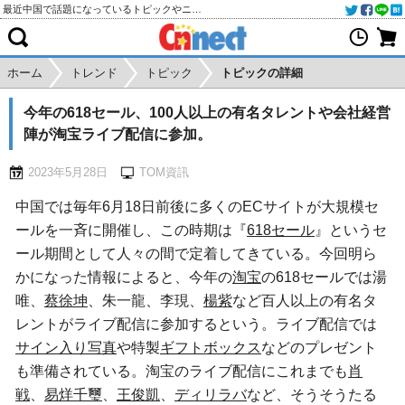
最近中国で話題になっているトピックやニュースをご紹介します
ホーム
トレンド
トピック
トピックの詳細
今年の618セール、100人以上の有名タレントや会社経営
陣が淘宝ライブ配信に参加。
2023年5月28日
TOM資訊
中国では毎年6月18日前後に多くのECサイトが大規模セ
ールを一斉に開催し、この時期は『
618セール
』というセ
ール期間として人々の間で定着してきている。今回明ら
かになった情報によると、今年の
淘宝
の618セールでは湯
唯、
蔡徐坤
、朱一龍、李現、
楊紫
など百人以上の有名タ
レントがライブ配信に参加するという。ライブ配信では
サイン入り写真
や特製
ギフトボックス
などのプレゼント
も準備されている。淘宝のライブ配信にこれまでも
肖
戦
、
易烊千璽
、
王俊凱
、
ディリラバ
など、そうそうたる