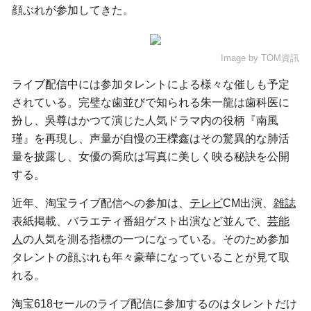
顔ぶれが参加してきた。
Image by
TOM資訊
ライブ配信中には参加タレントによる様々な催しも予定
されている。完璧な歯並びで知られる朱一龍は歯科医に
扮し、吳尊はかつて演じた人気ドラマ内の役柄『南風
瑾』を再現し、声量が自慢の王櫟鑫はその驚異的な肺活
量を披露し、女優の喬欣は写真に美しく映る秘訣を公開
する。
近年、淘宝ライブ配信への参加は、
テレビ
CM出演、
雑誌
表紙掲載、バラエティ番組ゲスト出演など並んで、
芸能
人
の人気を測る指標の一つになっている。そのため参加
タレントの顔ぶれも年々豪華になっていることが見て取
れる。
淘宝618セールのライブ配信に参加するのはタレントだけ