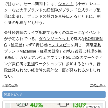
ではない。セール期間中には、
シャオミ
（小米）やユニ
クロなど大手ブランドの経営陣がブランド公式ライブ配
信に出演し、ブランドの魅力を直接伝えるとともに、割
引券の配布なども行う。
会社経営陣のライブ配信でも多くのユニークな
イベント
が予定されている。
ダウンジャケット
で有名な
BOSIDEN
G
（
波司登
）のEC責任者は
フリスビー
を興じ、高級
家具
ブランド
Macalline
（
紅星美凱龍
）の執行役員は料理を振
る舞い、カジュアルウェアブランドGUESSのマーケティ
ング責任者は
刺繍
ワークショップに参加するという。普
段は見られない経営陣の意外な一面が見られるかもしれ
ない。
< 前の記事
次の記事 >
関連トピック
2026/1/16