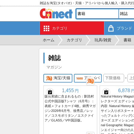
雑誌を淘宝(タオバオ)・天猫・アリババから個人輸入・購入代
カテゴリ
ブランド
ホーム
カテゴリ
玩具/雑貨
書籍
雑誌
マガジン
-
淘宝/天猫
アリババ
1,455
6,878
円
販売実績に含まれるもの：劉浩村
Natural History Maga
公式中国語版Tシャツ（6月号）：
レクターズ エディション
表紙＋フォトカード4枚。錦秀マガ
内容: Natural Hist
ジン2026年6月号、徐秀店／レッ
サイン入りポスター +
ド／コスモポリタン／エスクァイ
ったフェルト バッグ) 2
ア／GLASS／V中国語版。
ターズ エディションの Ch
nal Geographic Ma
ンエイジャー向けの人