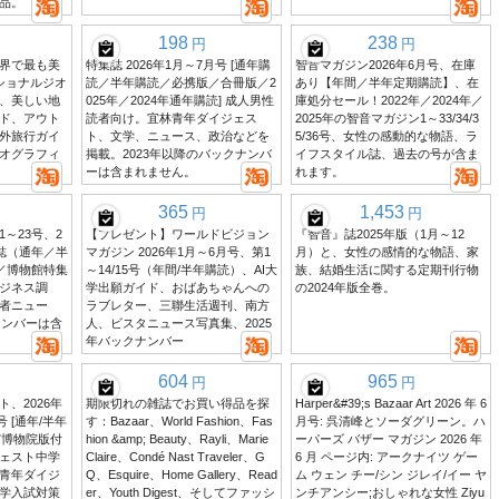
品。
198
238
円
円
界で最も美
特集誌 2026年1月～7月号 [通年購
智音マガジン2026年6月号、在庫
ナショナルジオ
読／半年購読／必携版／合冊版／2
あり【年間／半年定期購読】、在
、美しい地
025年／2024年通年購読] 成人男性
庫処分セール！2022年／2024年／
ド、アウト
読者向け。宜林青年ダイジェス
2025年の智音マガジン1～33/34/3
外旅行ガイ
ト、文学、ニュース、政治などを
5/36号、女性の感動的な物語、ラ
オグラフィ
掲載。2023年以降のバックナンバ
イフスタイル誌、過去の号が含ま
ーは含まれません。
れます。
365
1,453
円
円
～23号、2
【プレゼント】ワールドビジョン
『智音』誌2025年版（1月～12
刊誌（通年／半
マガジン 2026年1月～6月号、第1
月）と、女性の感情的な物語、家
）／博物館特集
～14/15号（年間/半年購読）、AI大
族、結婚生活に関する定期刊行物
ジネス調
学出願ガイド、おばあちゃんへの
の2024年版全巻。
者ニュー
ラブレター、三聯生活週刊、南方
ナンバーは含
人、ビスタニュース写真集、2025
年バックナンバー
604
965
円
円
、2026年
期限切れの雑誌でお買い得品を探
Harper&#39;s Bazaar Art 2026 年 6
号 [通年/半年
す：Bazaar、World Fashion、Fas
月号: 呉清峰とソーダグリーン。ハ
、故宮博物院版付
hion &amp; Beauty、Rayli、Marie
ーパーズ バザー マガジン 2026 年
ェスト中学
Claire、Condé Nast Traveler、G
6 月 ページ内: アークナイツ ゲー
青年ダイジ
Q、Esquire、Home Gallery、Read
ム ウェン チー/シン ジレイ/イー ヤ
学入試対策
er、Youth Digest、そしてファッシ
ンチアンシー;おしゃれな女性 Ziyu