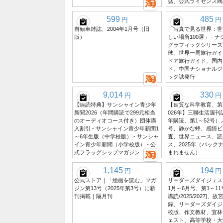
誌、公式ライセンス商
599
485
円
円
自動車雑誌、2004年1月号（旧
「写真で見る世界：世
版）
しい場所100選」 - 
グラフィックシリーズ
球、世界一周旅行ガイ
ドア旅行ガイド、国内
ド、中国ナショナルジ
ック誌発行
9,014
330
円
円
【購読特典】サンシャイン青少年
【良質な科学教育、第1
新聞2026（年間購読で299元相当
026年】三聯生活週
のオーディオコース付き）団体購
年購読、第1～52号
入割引 - サンシャイン青少年新聞1
号、静かな蜂、感情ビ
～6年生版（中学校版） - サンシャ
査、世界ニュース、読
イン青少年新聞（小学校版） - 公
ス、2025年（バック
式フラッグシップマガジン
まれません）
1,145
194
円
円
公式ストア｜「絵画を読む」マガ
リーダーズダイジェスト
ジン第13号（2025年第3号）に新
1月～6月号、第1～11
刊掲載｜隔月刊
購読/2025/2027]
録、リーダーズダイジ
校版、作文教材、宜林
ェスト、高等学校・大