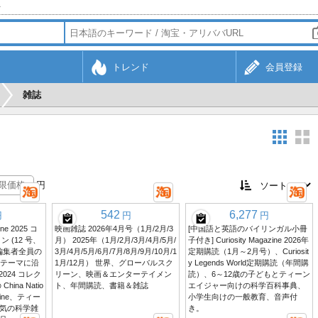
行
トレンド
会員登録
雑誌
円
542
6,277
円
円
円
zine 2025 コ
映画雑誌 2026年4月号（1月/2月/3
[中国語と英語のバイリンガル小冊
 (12 号、
月） 2025年（1月/2月/3月/4月/5月/
子付き] Curiosity Magazine 2026年
ory 編集者全員の
3月/4月/5月/6月/7月/8月/9月/10月/1
定期購読（1月～2月号）、Curiosit
 テーマに沿
1月/12月） 世界、グローバルスク
y Legends World定期購読（年間購
024 コレク
リーン、映画＆エンターテイメン
読）、6～12歳の子どもとティーン
ina Natio
ト、年間購読、書籍＆雑誌
エイジャー向けの科学百科事典、
gazine、ティー
小学生向けの一般教育、音声付
気の科学雑
き。