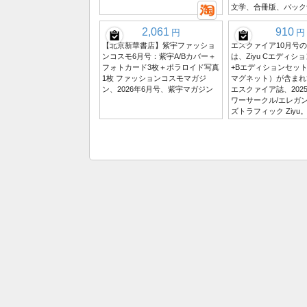
文学、合冊版、バック
2,061
910
円
円
【北京新華書店】紫宇ファッショ
エスクァイア10月号
ンコスモ6月号：紫宇A/Bカバー＋
は、Ziyu Cエディシ
フォトカード3枚＋ポラロイド写真
+Bエディションセッ
1枚 ファッションコスモマガジ
マグネット）が含まれ
ン、2026年6月号、紫宇マガジン
エスクァイア誌、2025
ワーサークル/エレガン
ズトラフィック Ziyu