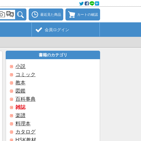
最近見た商品
カートの確認
会員ログイン
書籍のカテゴリ
小説
コミック
教本
図鑑
百科事典
雑誌
楽譜
料理本
カタログ
HSK教材