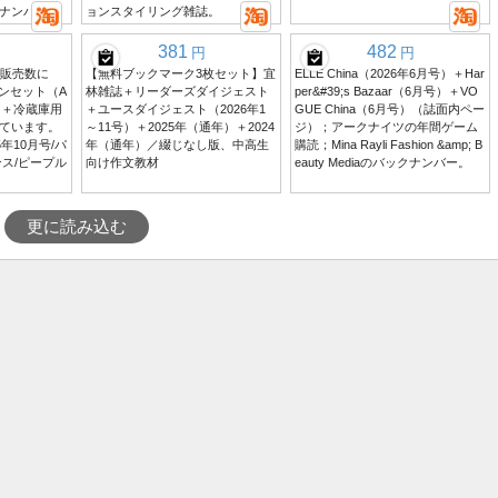
ナンバー
ョンスタイリング雑誌。
381
482
円
円
の販売数に
【無料ブックマーク3枚セット】宜
ELLE China（2026年6月号）＋Har
ョンセット（A
林雑誌＋リーダーズダイジェスト
per&#39;s Bazaar（6月号）＋VO
ト＋冷蔵庫用
＋ユースダイジェスト（2026年1
GUE China（6月号）（誌面内ペー
ています。
～11号）＋2025年（通年）＋2024
ジ）；アークナイツの年間ゲーム
年10月号/パ
年（通年）／綴じなし版、中高生
購読；Mina Rayli Fashion &amp; B
ス/ピープル
向け作文教材
eauty Mediaのバックナンバー。
。
更に読み込む