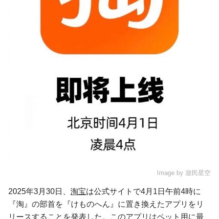
Image by
遊民星空
2025年3月30日、
淘宝
は公式サイトで4月1日午前4時に
『淘』の部首を『けものへん』に置き換えたアプリをリ
リースすることを発表した。このアプリは
ペット
用に最