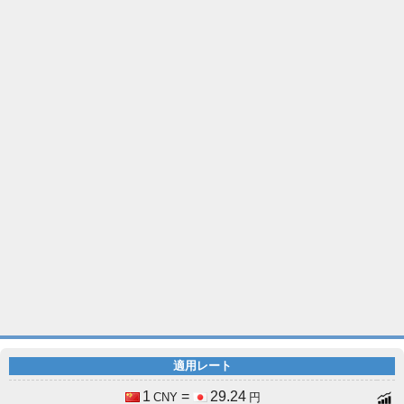
適用レート
1
=
29.24
CNY
円