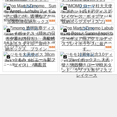
4,444
2,281
円
円
Pop MartのZimomo、Sunny Angel、Labu
ZIMOMO ローマ柱大天使マグネット式ド
buフィギュアに適した、透明なアクリル
アディスプレイケース、ポップマット収
製防塵収納ボックスです。
納ボックスディスプレイケース
1,167
1,251
円
円
Zimomo 透明防塵ディスプレイボックス
Pop MartのZimomo Labubu Big BossとSu
（晴れの日も夕暮れの日も） - 高級感の
nny Angelのフィギュア用アクリルディス
あるスタイル、扉付き収納ボックス、ブ
プレイボックスに最適です。
ラインドボックス
3,655
1,608
円
円
ジモモ大天使ボス 38cm ぬいぐるみ（ビ
ジモモ10周年記念3.0ディスプレイボック
ニール製フェイス） - 高品質
ス、大天使、大酋長、ローマ柱スタン
ド、ラブブ人形ディスプレイケース