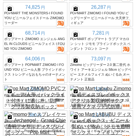
74,825
26,287
円
円
POPMART THE MONSTERS-I FOUND
POPMART ZIMOMO I FOUND YOU ビ
YOU ビニールフェイスドール ZIMOMO
ッグリーダー ビニールドール 大天使フ
リーダー
ィギュア
68,714
7,281
円
円
ポップマート ZIMOMO エンジェル ANG
POPMART ポップマート ラブブ マカロ
EL IN CLOUDS ビニールフェイス I FOU
ン シット ジモモ ブラインドボックス ペ
ND YOU ZIMOMO
ンダント フロント コーク
64,006
73,097
円
円
ポップマート POPMART ZIMOMO I FO
Zimomo ビッグリーダー 2.0 第二世代 ホ
UND YOU ビニール人形 ブラインドボッ
ワイト アーキエンジェル 58cm ビッグベ
クス トレンディなおもちゃのオーナメン
ビー エナメルフェイス ぬいぐるみ オー
ト
ナメント 正規品
2,553
526
円
円
Pop Mart ZIMOMO PVCフィギュア/人形
Pop Mart Labubu Zimomo 透明ディスプ
（バックライト付き）に適した、防塵ア
レイボックス アクリル製収納ボックス
クリル製収納ボックス
人形用マグネット式防塵ボックス
380
2,178
円
円
Zimomoディスプレイケース、Archange
Pop Mart LABUBU ディスプレイボック
l、Grand Chief透明アクリルディスプレ
ス、ビニール製ぬいぐるみ、ジモモ透明
イボックス、Pop Mart、Labubu収納ボッ
ボックス、フィギュアダストカバー
クス