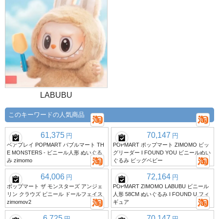
LABUBU
このキーワードの人気商品
61,375
70,147
円
円
ベアプレイ POPMART バブルマート TH
POPMART ポップマート ZIMOMO ビッ
E MONSTERS - ビニール人形 ぬいぐる
グリーダー I FOUND YOU ビニールぬい
み zimomo
ぐるみ ビッグベビー
64,006
72,164
円
円
ポップマート ザ モンスターズ アンジェ
POPMART ZIMOMO LABUBU ビニール
リン クラウズ ビニール ドールフェイス
人形 58CM ぬいぐるみ I FOUND U フィ
zimomov2
ギュア
6,725
70,147
円
円