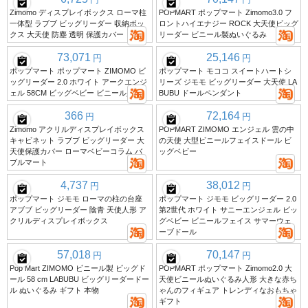
Zimomo ディスプレイボックス ローマ柱
POPMART ポップマート Zimomo3.0 フ
一体型 ラブブ ビッグリーダー 収納ボッ
ロントハイエナジー ROCK 大天使ビッグ
クス 大天使 防塵 透明 保護カバー
リーダー ビニール製ぬいぐるみ
73,071
25,146
円
円
ポップマート ポップマート ZIMOMO ビ
ポップマート モココ スイートハートシ
ッグリーダー 2.0 ホワイト アークエンジ
リーズ ジモモ ビッグリーダー 大天使 LA
ェル 58CM ビッグベビー ビニール人形
BUBU ドールペンダント
366
72,164
円
円
Zimomo アクリルディスプレイボックス
POPMART ZIMOMO エンジェル 雲の中
キャビネット ラブブ ビッグリーダー 大
の天使 大型ビニールフェイスドール ビ
天使保護カバー ローマベビーコラム バ
ッグベビー
ブルマート
4,737
38,012
円
円
ポップマート ジモモ ローマの柱の台座
ポップマート ジモモ ビッグリーダー 2.0
アブブ ビッグリーダー 陰青 天使人形 ア
第2世代 ホワイト サニーエンジェル ビッ
クリルディスプレイボックス
グベビー ビニールフェイス サマーウェ
ーブドール
57,018
70,147
円
円
Pop Mart ZIMOMO ビニール製 ビッグド
POPMART ポップマート Zimomo2.0 大
ール 58 cm LABUBU ビッグリーダードー
天使ビニールぬいぐるみ人形 大きな赤ち
ル ぬいぐるみ ギフト 本物
ゃんのフィギュア トレンディなおもちゃ
ギフト