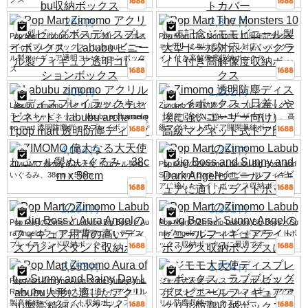
263
2,807
円
円
Pop Mart Zimomo アクリル製ビッグボス
Pop Mart The Monsters 10周年記念ジモ
ディスプレイボックス、Labubu ビニー
モビニール製大型ドール対応、バックラ
ル製フィギュア透明コレクションボック
イト付き高解像度収納ボックス
ス
409
1,262
円
円
Labubu zimomo アクリル製ディスプレイ
Zimomo 透明防塵ディスプレイボックス
ラックキャビネット、labubu archangel p
（日差しや埃に強いユーザー向け）、高
op mart 透明防塵ディスプレイボックス
級マグネット式ドア開閉収納ボックス
4,064
1,251
円
円
ZIMOMO 偉大なる大天使 ビニール製ぬ
Pop MartのZimomo Labubu Big Boss and
いぐるみ、38cm x 58cm
Sunny and Dark Angelビニールフィギュ
アに適したライトボックス収納ボックス
1,284
1,251
円
円
Pop MartのZimomo Labubu Big BossとAu
Pop MartのZimomo Labubu Big BossとSu
ra Angelのフィギュア用背の高いディス
nny Angelのビニールフィギュアライトボ
プレイスタンド収納ボックス
ックス収納ボックスに最適です。
2,553
1,624
円
円
Pop Mart Zimomo Aura of the Sunny and
ジモモ大天使ディスプレイボックス、ラ
Rainy Day Labubu人形に適したアクリル
ブブビッグボスビニールフィギュアアク
製高精細バックライト収納ボックス
リル防塵収納ボックスカバー