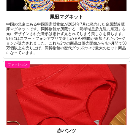
鳳冠マグネット
中国の北京にある中国国家博物館が2024年7月に発売した金属製冷蔵
庫マグネットです。同博物館が所蔵する「明孝端皇后九龍九鳳冠」を
元にデザインされた造形は思わず見とれてしまう美しさを持ちます。
9月にはスマートフォンアプリで楽しめるAR機能が追加されたバージ
ョンが販売されました。これら2つの商品は販売開始から4か月間で50
万個以上を売り上げ、同博物館の歴代グッズの中で最大のヒット商品
になっています。
ファッション
赤パンツ