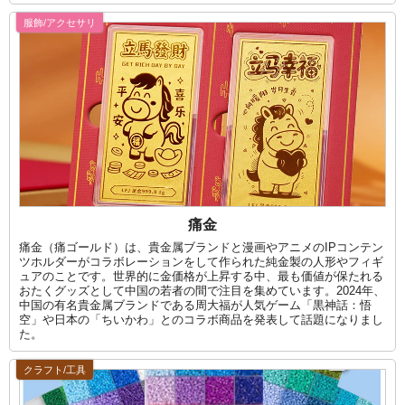
服飾/アクセサリ
痛金
痛金（痛ゴールド）は、貴金属ブランドと漫画やアニメのIPコンテン
ツホルダーがコラボレーションをして作られた純金製の人形やフィギ
ュアのことです。世界的に金価格が上昇する中、最も価値が保たれる
おたくグッズとして中国の若者の間で注目を集めています。2024年、
中国の有名貴金属ブランドである周大福が人気ゲーム「黒神話：悟
空」や日本の「ちいかわ」とのコラボ商品を発表して話題になりまし
た。
クラフト/工具