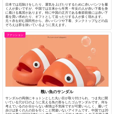
日本では厄除けをしたり、運気を上げたりするために赤いパンツを履
く人が多いですが、中国では古来から年男・年女の人が赤い下着を身
に着ける風習があります。特に中国の正月である春節前後には赤い下
着を買い求めたり、ギフトとして送ったりする人が多く現れます。
元々赤を好む国民性から、赤いパンツや下着、タンクトップなどの品
ぞろえは群を抜いているように見えます。
ファッション
醜い魚のサンダル
サンダルの両側にキョトンとした丸い目が取り付けられ、つま先に開
いている穴が口のように見える魚の形をしたゴムサンダルです。何を
考えているのか分からない表情は不気味ですが可愛いらしく、履いて
歩けば多くの人の目を引くこと間違いないアイテムです。中国では20