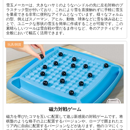
雪玉メーカーは、大きなハサミのようなハンドルの先に左右対称のプ
ラスチック型が付いており、これにより雪を直接触れずに手軽に雪玉
を量産できる非常に便利なアイテムとなっています。様々なフォルム
の型、例えばスノーマン、アヒル、動物、球体などに雪を挟み込むこ
とで、ユニークな形状の雪玉を簡単に作成することが可能です。この
素晴らしいツールは雪合戦や雪だるま作りなど、冬のアクティビティ
全般において幅広く活用できます。
玩具/雑貨
磁力対戦ゲーム
磁力を帯びたコマを互いに配置して遊ぶ新感覚の対戦ゲームです。将
棋盤のような格子の上に配置するバージョンや、ロープで囲まれたエ
リア内に自由に配置するバージョンなどがあります。他のコマにくっ