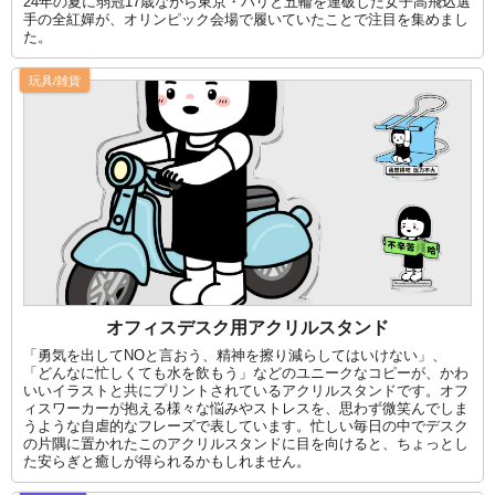
24年の夏に弱冠17歳ながら東京・パリと五輪を連破した女子高飛込選
手の全紅嬋が、オリンピック会場で履いていたことで注目を集めまし
た。
玩具/雑貨
オフィスデスク用アクリルスタンド
「勇気を出してNOと言おう、精神を擦り減らしてはいけない」、
「どんなに忙しくても水を飲もう」などのユニークなコピーが、かわ
いいイラストと共にプリントされているアクリルスタンドです。オフ
ィスワーカーが抱える様々な悩みやストレスを、思わず微笑んでしま
うような自虐的なフレーズで表しています。忙しい毎日の中でデスク
の片隅に置かれたこのアクリルスタンドに目を向けると、ちょっとし
た安らぎと癒しが得られるかもしれません。