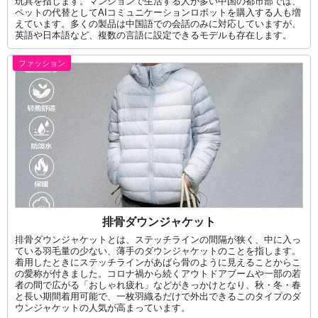
玩具を指します。マンションで生活する人が多い中国の都市部では、
ペットの代替としてAIコミュニケーションロボットを購入する人も増
えています。多くの製品は中国語での会話のみに対応していますが、
英語や日本語など、複数の言語に設定できるモデルも存在します。
ファッション
排骨ダウンジャケット
排骨ダウンジャケットとは、ステッチラインの間隔が狭く、中に入っ
ている羽毛量の少ない、薄手のダウンジャケットのことを指します。
着用したときにステッチラインがあばら骨のように見えることからこ
の愛称が付きました。コロナ禍から続くアウトドアブームや一部の若
者の間で広がる「おしゃれ疲れ」などがきっかけとなり、秋・冬・春
と長い期間着用可能で、一枚羽織るだけで外出できるこのタイプのダ
ウンジャケットの人気が高まっています。