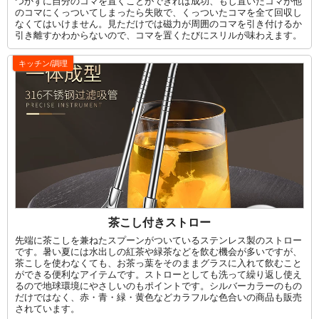
つかずに自分のコマを置くことができれば成功、もし置いたコマが他
のコマにくっついてしまったら失敗で、くっついたコマを全て回収し
なくてはいけません。見ただけでは磁力が周囲のコマを引き付けるか
引き離すかわからないので、コマを置くたびにスリルが味わえます。
キッチン/調理
茶こし付きストロー
先端に茶こしを兼ねたスプーンがついているステンレス製のストロー
です。暑い夏には水出しの紅茶や緑茶などを飲む機会が多いですが、
茶こしを使わなくても、お茶っ葉をそのままグラスに入れて飲むこと
ができる便利なアイテムです。ストローとしても洗って繰り返し使え
るので地球環境にやさしいのもポイントです。シルバーカラーのもの
だけではなく、赤・青・緑・黄色などカラフルな色合いの商品も販売
されています。