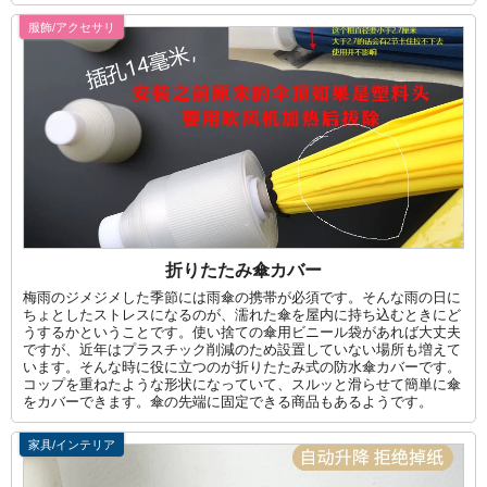
服飾/アクセサリ
折りたたみ傘カバー
梅雨のジメジメした季節には雨傘の携帯が必須です。そんな雨の日に
ちょとしたストレスになるのが、濡れた傘を屋内に持ち込むときにど
うするかということです。使い捨ての傘用ビニール袋があれば大丈夫
ですが、近年はプラスチック削減のため設置していない場所も増えて
います。そんな時に役に立つのが折りたたみ式の防水傘カバーです。
コップを重ねたような形状になっていて、スルッと滑らせて簡単に傘
をカバーできます。傘の先端に固定できる商品もあるようです。
家具/インテリア