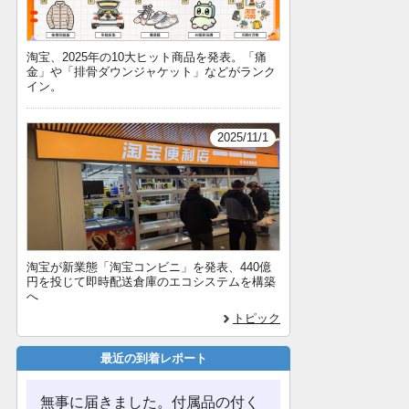
淘宝、2025年の10大ヒット商品を発表。「痛
金」や「排骨ダウンジャケット」などがランク
イン。
2025/11/1
淘宝が新業態「淘宝コンビニ」を発表、440億
円を投じて即時配送倉庫のエコシステムを構築
へ
トピック
最近の到着レポート
無事に届きました。付属品の付く