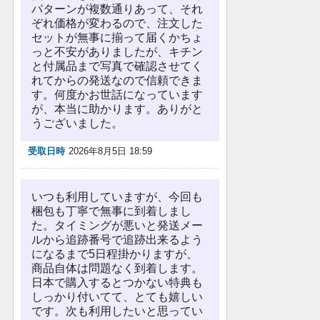
パターンが複数通りあって、それ
ぞれ価格が変わるので、注文した
セットが無事に揃って届くかちょ
っと不安がありましたが、キチン
と付属品まで写真で確認させてく
れてからの発送なので信頼できま
す。何度かお世話になっています
が、本当に助かります。ありがと
うございました。
受取日時
2026年8月5日 18:59
いつも利用していますが、今回も
梱包も丁寧で無事に到着しまし
た。タイミングが悪いと発送メー
ルから追跡番号で追跡出来るよう
になるまで5日程掛かりますが、
商品自体は問題なく到着します。
日本で購入するとつかない特典も
しっかり付いてて、とても嬉しい
です。次も利用したいと思ってい