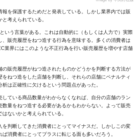
情報を保護するためだと発表している。しかし業界内では販
かと考えられている。
」という言葉がある。これは自動的に（もしくは人力で）実際
し、販売履歴をねつ造する行為を意味する。多くの消費者は
EC業界にはこのような不正行為を行い販売履歴を増やす店舗
舗の販売履歴がねつ造されたものかどうかを判断する方法が
歴をねつ造をした店舗を判断し、それらの店舗にペナルティ
分析は正確性に欠けるという問題点があった。
売している商品数量がわからなくなれば、自分の店舗のラン
売数量をねつ造する必要があるかもわからない。よって販売
ではないかと考えられている。
入を判断してきた消費者にとってマイナスだ。しかしこの変
れば消費者にとってプラスに転じる面も多いだろう。