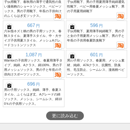
子供用靴下、春秋用の薄手で通気性の良
子供用靴下、男の子用夏用薄手純綿通気
い漫画柄のショートソックス、ベビーソ
性靴下、ベビー用春夏メッシュ靴下、男
ックス、男の子用靴下、年長の子供向け
の子用夏用綿靴下
のふくらはぎ丈ソックス。
667
596
円
円
六本指ネズミ柄の男の子用ソックス、春
子供用靴下、夏用薄手純綿靴下、男の子
秋スタイル、夏薄手スタイル、中・大サ
と女の子用夏用メッシュ靴下、男の子と
イズ子供用夏スタイル、メッシュAグレ
年長の子供用春夏防臭靴下
ードコットンソックス
1,087
601
円
円
Warriorの子供用ソックス、春夏用薄手タ
男の子用ソックス、春夏用、メッシュ素
イプ、純綿、Aクラス、綿100%、男の子
材、純綿、A7Aクラス、抗菌性、防臭
用メッシュソックス、男の子と年長の子
性、毛玉防止、シームレス、漫画柄ベビ
供向けスポーツソックス。
ーソックス。
696
円
男の子用ソックス、純綿、薄手、春夏ス
タイル、ふくらはぎ丈、Aグレードの綿
ソックス、メッシュ、シームレス、綿10
0％の子供用ソックス。
更に読み込む