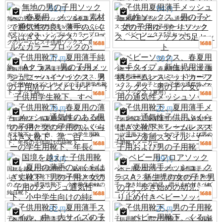
61
94
円
円
無地の男の子用ソックス、春夏用、メッ
子供用夏用薄手メッシュ通気性ソック
シュ素材で通気性の良い薄手のふくらは
ス、男の子と女の子用ゆったりソック
ぎ丈ソックス、シンプルなカラーブロッ
ス、ベビーソックス5足セット
クのシームレス子供用ソックス、綿製。
77
99
円
円
子供用靴下、夏用薄手純綿、Aクラス、
ベビーソックス、春夏用薄手タイプ、新
男の子用メッシュニーハイソックス、男
生児用漫画柄シームレスミッドカーフソ
の子用MサイズとLサイズの子供用学生靴
ックス、男の子と女の子用の通気性メッ
下、すべて綿。
シュソックス（夏用）。
79
22
円
円
子供用靴下、春夏用の薄手メッシュ通気
子供用靴下、夏用薄手メッシュ通気性子
性のある男の子用と女の子用のふくらは
供用ふくらはぎ丈靴下、シームレススポ
ぎ丈靴下、黒、白、グレーの学生用靴
ーツ漫画スタイル、女の子用および男の
下、年長の子供向けの綿靴下。
子用靴下メーカー。
23
99
円
円
国境を越えた子供用靴下、夏用の薄手の
ベビー用フロアソックス、夏用薄手メッ
ふくらはぎ丈靴下、男の子用と女の子用
シュ、クラスA、新生児の女の子と男の
のメッシュ通気性靴下、小中学生向けの
子、歩き始めの幼児、滑り止め付きベビ
純白靴下。
ーソックス
82
25
円
円
子供用靴下、夏用薄手スタイル、中・大
子供用靴下、男の子用靴下、ベビー用靴