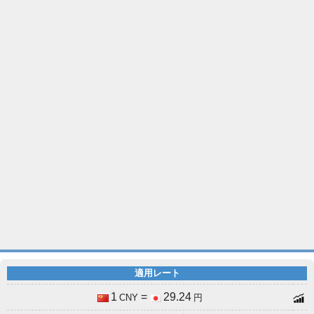
適用レート
1
=
29.24
CNY
円