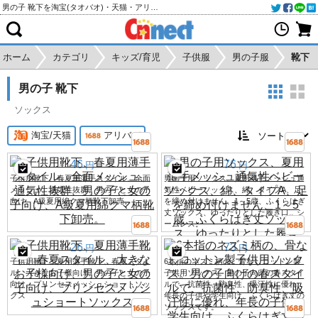
男の子 靴下を淘宝(タオバオ)・天猫・アリババから個人輸入・購入代行
ホーム
カテゴリ
キッズ/育児
子供服
男の子服
靴下
男の子 靴下
ソックス
淘宝/天猫
アリババ
46
76
円
円
子供用靴下、春夏用薄手スタイル、全面
男の子用ソックス、夏用薄手メッシュ通
メッシュ、通気性抜群、男の子と女の子
気性ベビーソックス、綿、タイプA、足
向け、A級夏用綿クマ柄靴下卸売。
を締め付けません、1～5歳、ふくらはぎ
丈ソックス、ゆったりとした履き口、シ
ームレス。
26
73
円
円
子供用靴下、夏用薄手靴下、春夏スタイ
6本指のネズミ柄の、骨なしコットン製
ル、大きなお子様向け、男の子と女の子
子供用ソックス。男の子向けの春スタイ
向け、プリンセスメッシュショートソッ
ルで、抗菌性、防臭性、吸汗性に優れ、
クス
年長の子供や学生向け、ふくらはぎ丈の
ソックスです。