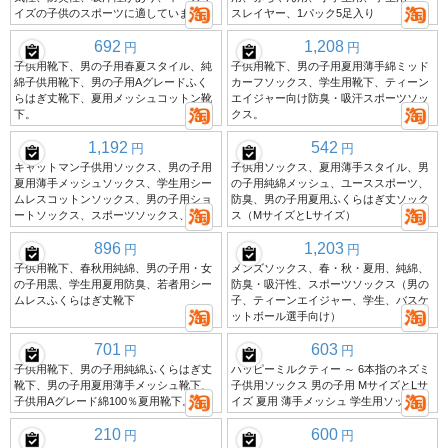
イズの子供のスポーツに適しています。
スレイヤー、1パック5足入り
692
1,208
円
円
子供用靴下、男の子用春夏スタイル、純
子供用靴下、男の子用夏用薄手綿ミッド
綿子供用靴下、男の子用Aグレードふく
カーフソックス、学生用靴下、ティーン
らはぎ丈靴下、夏用メッシュコットン靴
エイジャー向け防臭・吸汗スポーツソッ
下。
クス。
1,192
542
円
円
キャットマン子供用ソックス、男の子用
子供用ソックス、夏用薄手スタイル、男
夏用薄手メッシュソックス、学生用シー
の子用純綿メッシュ、ユーススポーツ、
ムレスコットンソックス、男の子用ショ
防臭、男の子用夏用ふくらはぎ丈ソック
ートソックス、スポーツソックス、夏用
ス（MサイズとLサイズ）
896
1,203
円
円
子供用靴下、春秋用純綿、男の子用・女
メンズソックス、春・秋・夏用、純綿、
の子用黒、学生用夏用防臭、若者用シー
防臭・吸汗性、スポーツソックス（男の
ムレスふくらはぎ丈靴下
子、ティーンエイジャー、学生、バスケ
ットボール選手向け）
701
603
円
円
子供用靴下、男の子用純綿ふくらはぎ丈
ハッピーミルクティー ～ 6本指のネズミ
靴下、男の子用夏用薄手メッシュ靴下、
子供用ソックス 男の子用 MサイズとLサ
子供用Aグレード綿100％夏用靴下。
イズ 夏用 薄手メッシュ 学生用ソックス
210
600
円
円