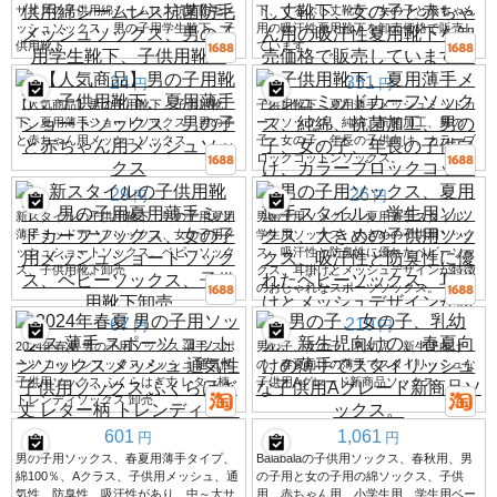
サイズの子供用綿シームレス抗菌防毛メ
下、くるぶし丈靴下、女の子と赤ちゃん
ッシュソックス、男の子用学生靴下、子
用の吸汗性夏用靴下を卸売価格で販売し
供用靴下
ています。
24
351
円
円
【人気商品】男の子用靴下、子供用靴
子供用靴下、夏用薄手メッシュミッドカ
下、夏用薄手ショートソックス、男の子
ーフソックス、純綿、抗菌加工、男の
と赤ちゃん用メッシュソックス
子、女の子、年長の子供向け、カラーブ
ロックコットンソックス。
29
26
円
円
新スタイルの子供用靴下、男の子用夏用
男の子用ソックス、夏用薄手スタイル、
薄手ミッドカーフソックス、女の子用メ
学生用ソックス、大きめの子供用ソック
ッシュショートソックス、ベビーソック
ス、吸汗性と防臭性に優れたベビーソッ
ス、子供用靴下卸売
クス、耳掛けとメッシュデザインが特徴
のおしゃれなスポーツソックス。
67
219
円
円
2024年春夏 男の子用ソックス 薄手 スポ
男の子、女の子、乳幼児、新生児向け
ーツ コットンソックス メッシュ 通気性
の、春夏向けの薄手でスタイリッシュな
子供用ソックス ふくらはぎ丈 レター柄
子供用Aグレード新商品ソックス。
トレンディソックス 卸売
601
1,061
円
円
男の子用ソックス、春夏用薄手タイプ、
Balabalaの子供用ソックス、春秋用、男
綿100％、Aクラス、子供用メッシュ、通
の子用と女の子用の綿ソックス、子供
気性、防臭性、吸汗性があり、中～大サ
用、赤ちゃん用、小学生用、学生用ベー