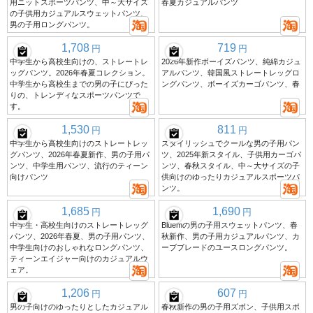
用ニットスポーツパンツ、中～大サイズ
春夏カジュアルパンツ
の子供用カジュアルスウェットパンツ、
男の子用ロングパンツ。
1,708
719
円
円
中学生から高校生向けの、ストレートレ
2026年新作ボーイズパンツ、純綿カジュ
ッグパンツ。2026年春夏コレクション。
アルパンツ、韓国風ストレートレッグロ
中学生から高校生までの男の子にぴった
ングパンツ、ボーイズカーゴパンツ、春
りの、トレンディなスポーツパンツで
す。
1,530
811
円
円
中学生から高校生向けのストレートレッ
スタイリッシュでクールな男の子用パン
グパンツ、2026年春夏新作、男の子用パ
ツ、2025年新スタイル、子供用カーゴパ
ンツ、中学生用パンツ、流行のティーン
ンツ、春秋スタイル、中～大サイズの子
向けパンツ
供向けのゆったりカジュアルスポーツパ
ンツ。
1,685
1,690
円
円
中学生・高校生向けのストレートレッグ
Bluemの男の子用スウェットパンツ、春
パンツ、2026年春夏、男の子用パンツ、
秋新作、男の子用カジュアルパンツ、カ
中学生向けのおしゃれなロングパンツ、
ーブブレードのユースロングパンツ。
ティーンエイジャー向けのカジュアルウ
ェア。
1,206
607
円
円
男の子向けのゆったりとしたカジュアル
春秋新作の男の子用ズボン、子供用スポ