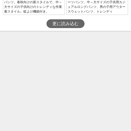
パンツ。春秋向けの新スタイルで、中～
ーツパンツ、中～大サイズの子供用カジ
大サイズの子供向けのトレンディな作業
ュアルロングパンツ、男の子用アウター
着スタイル。蚊よけ機能付き。
スウェットパンツ、トレンディ
更に読み込む