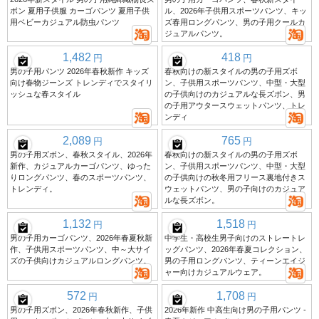
ボン 夏用子供服 カーゴパンツ 夏用子供
ル、2026年子供用スポーツパンツ、キッ
用ベビーカジュアル防虫パンツ
ズ春用ロングパンツ、男の子用クールカ
ジュアルパンツ。
1,482
418
円
円
男の子用パンツ 2026年春秋新作 キッズ
春秋向けの新スタイルの男の子用ズボ
向け春物ジーンズ トレンディでスタイリ
ン、子供用スポーツパンツ、中型・大型
ッシュな春スタイル
の子供向けのカジュアルな長ズボン、男
の子用アウタースウェットパンツ、トレ
ンディ
2,089
765
円
円
男の子用ズボン、春秋スタイル、2026年
春秋向けの新スタイルの男の子用ズボ
新作、カジュアルカーゴパンツ、ゆった
ン、子供用スポーツパンツ、中型・大型
りロングパンツ、春のスポーツパンツ、
の子供向けの秋冬用フリース裏地付きス
トレンディ。
ウェットパンツ、男の子向けのカジュア
ルな長ズボン。
1,132
1,518
円
円
男の子用カーゴパンツ、2026年春夏秋新
中学生・高校生男子向けのストレートレ
作、子供用スポーツパンツ、中～大サイ
ッグパンツ、2026年春夏コレクション、
ズの子供向けカジュアルロングパンツ。
男の子用ロングパンツ、ティーンエイジ
ャー向けカジュアルウェア。
572
1,708
円
円
男の子用ズボン、2026年春秋新作、子供
2026年新作 中高生向け男の子用パンツ -