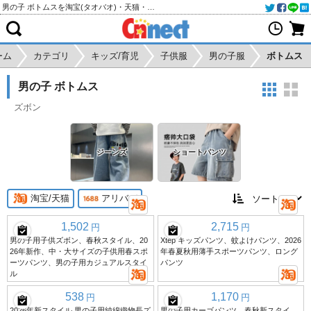
男の子 ボトムスを淘宝(タオバオ)・天猫・アリババから個人輸入・購入代行
ーム
カテゴリ
キッズ/育児
子供服
男の子服
ボトムス
男の子 ボトムス
ズボン
ジーンズ
ショートパンツ
淘宝/天猫
アリババ
1,502
2,715
円
円
男の子用子供ズボン、春秋スタイル、20
Xtep キッズパンツ、蚊よけパンツ、2026
26年新作、中・大サイズの子供用春スポ
年春夏秋用薄手スポーツパンツ、ロング
ーツパンツ、男の子用カジュアルスタイ
パンツ
ル
538
1,170
円
円
2026年新スタイル 男の子用純綿織物長ズ
男の子用カーゴパンツ、春秋新スタイ