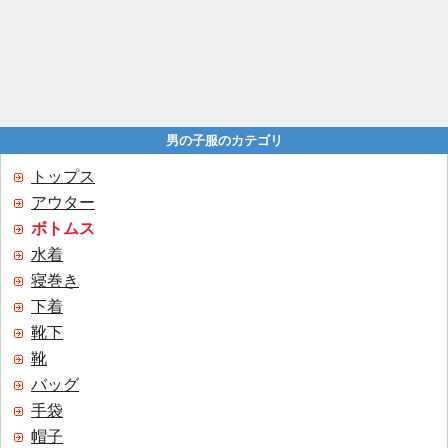
男の子服のカテゴリ
トップス
アウター
ボトムス
水着
寝巻き
下着
靴下
靴
バッグ
手袋
帽子