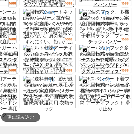
式 多機能 蚊取り線香 洋服ラック
ー
444
8
円
円
ス滑り止め
回転式ショートネックハンガー。
12個のフック、多機能フックハン
アル目的同
首が短く、家庭用ハンガーのスペ
ガー、家庭用回転式物干しラッ
厚みのある
ースを節約。跡が残らない。肩の
ク、下着、ベスト、帽子収納ラッ
家庭用洋服
角度がずれにくい。短い洋服ハン
ク、プラスチックハンガー
ガー。
155
29
円
円
ガー 家庭用
キルト乾燥アーティファクトスパ
ドーパミンフック多機能回転式パ
 サスペンダ
イラル衣類乾燥ラックバルコニー
ンチフリースカーフ帽子バッグハ
 回転式 収
ホーム大きなラウンド回転吊り下
ンガーラウンドシルクスカーフデ
げ冷却ベッドシーツキルトカバー
ィスプレイラック
12
132
円
円
ファクト ス
（送料無料）跡が残らないハンガ
サスペンダー 下着フック 回転式ハ
ク 家庭用バ
ー 厚手 滑り止め 家庭用 ハンガー
ンガー 多機能ベストハンガー 家庭
キルトカバー
プラスチック 回転式 衣類乾燥 乾
用 寮 ワードローブ 収納 アーティ
バー 専用コ
湿両用 衣類ラック
ファクト 滑り止め
更に読み込む