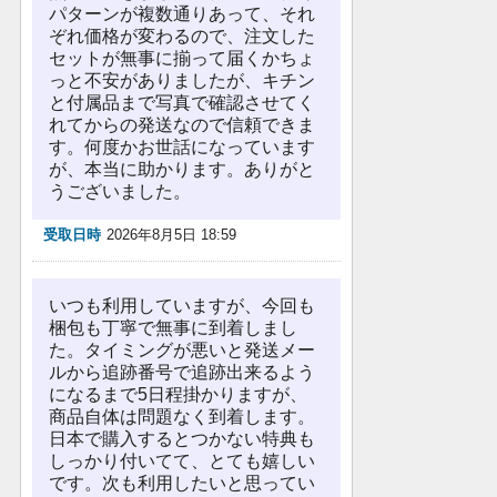
パターンが複数通りあって、それ
ぞれ価格が変わるので、注文した
セットが無事に揃って届くかちょ
っと不安がありましたが、キチン
と付属品まで写真で確認させてく
れてからの発送なので信頼できま
す。何度かお世話になっています
が、本当に助かります。ありがと
うございました。
受取日時
2026年8月5日 18:59
いつも利用していますが、今回も
梱包も丁寧で無事に到着しまし
た。タイミングが悪いと発送メー
ルから追跡番号で追跡出来るよう
になるまで5日程掛かりますが、
商品自体は問題なく到着します。
日本で購入するとつかない特典も
しっかり付いてて、とても嬉しい
です。次も利用したいと思ってい