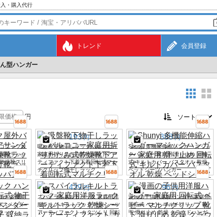
輸入・購入代行
トレンド
会員登録
ん型ハンガー
円
193
388
円
円
コニーフロ
吸盤靴下物干しラックバルコニー
Shunyi 多機能伸縮ハンガー マジッ
燥靴ラック
家庭用折りたたみ式乾燥靴下アー
クハンガー 家庭用 滑り止め 回転
乾燥靴スリ
ティファクト下着下着回転式マル
式 キルトカバー バスタオル 乾燥
チクリップ物干しラック
ベッドシーツハンガー
439
96
円
円
ガー 多機能
スパイラルキルトラック 家庭用洋
漫画の子供用洋服ハンガー 家庭用
サスペンダー
服ラック キルトラック 乾燥シーツ
回転式 ベビー マルチクリップ 靴
納ラック
アーティファクト カタツムリ 回転
下 滑り止め 乾燥 クラウドハンガ