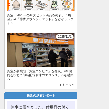
淘宝、2025年の10大ヒット商品を発表。「痛
金」や「排骨ダウンジャケット」などがランク
イン。
2025/11/1
淘宝が新業態「淘宝コンビニ」を発表、440億
円を投じて即時配送倉庫のエコシステムを構築
へ
トピック
最近の到着レポート
無事に届きました。付属品の付く