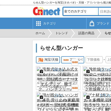
らせん型ハンガーを淘宝(タオバオ)・天猫・アリババから個人
カテゴリ
ブランド
ホーム
トレンド
話題の商品
らせ
らせん型ハンガー
-
淘宝/天猫
アリババ
943
117
円
円
吸盤式引き込み式タオルバー、洋
靴乾燥ラック屋外バル
服掛けバー、回転式コーナータオ
アサンダルラック鉄乾
ルラック、靴ラック、パンチフリ
回転吊り下げ靴ラック
ーバスルーム収納ラック
ッパアーティファクト
15
175
円
円
跡が残らないハンガー 厚手 滑り止
ブナ材 16フック ハン
め 家庭用 ハンガー 回転式 多機能
回転式 物干しラック 
ワイドショルダー 寮 乾湿兼用 ハ
下着 ベスト 帽子 収