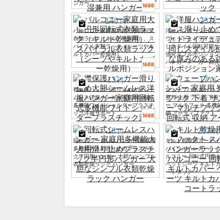
ンガー
149
23
円
円
バルコニー家庭用大型円形回転式
洋服ハンガーシームレ
衣類ラック（キルト乾燥用）、ス
ウェットとドライデュ
パイラル衣類ラック（シーツやキ
じスタイル回転可能な
ルトカバー乾燥用）
強化ダブルポジション
ハンガーメーカー卸売
13
17
円
円
襟保護ハンガー滑り止め大胆シー
ウェーブハンガー ハン
ムレス洋服ハンガー家庭用回転式
寮 学生用 フック 下着
多機能ワイドショルダープラスチ
ー マルチフック 多機能
ック洋服サポート
納 アーティファクト
18
257
円
円
回転式シームレスハンガー 家庭用
キルト乾燥用アーティ
多機能大人用滑り止めプラスチッ
パイラルハンガーラッ
ク半円形ハンガー 大胆なシンプル
ルコニー 回転式円形
衣類乾燥ラック ハンガー
ベッドシーツ キルトカ
ートラック