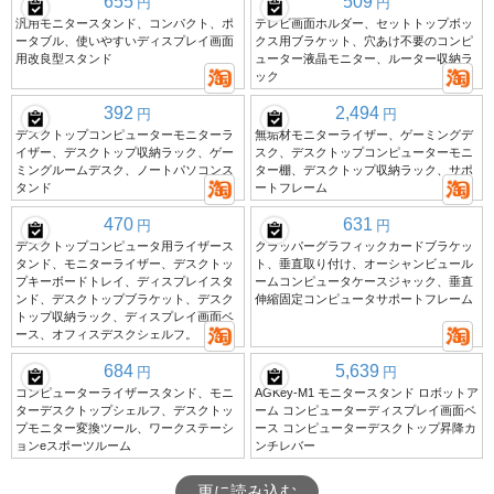
655
509
円
円
汎用モニタースタンド、コンパクト、ポ
テレビ画面ホルダー、セットトップボッ
ータブル、使いやすいディスプレイ画面
クス用ブラケット、穴あけ不要のコンピ
用改良型スタンド
ューター液晶モニター、ルーター収納ラ
ック
392
2,494
円
円
デスクトップコンピューターモニターラ
無垢材モニターライザー、ゲーミングデ
イザー、デスクトップ収納ラック、ゲー
スク、デスクトップコンピューターモニ
ミングルームデスク、ノートパソコンス
ター棚、デスクトップ収納ラック、サポ
タンド
ートフレーム
470
631
円
円
デスクトップコンピュータ用ライザース
クラッパーグラフィックカードブラケッ
タンド、モニターライザー、デスクトッ
ト、垂直取り付け、オーシャンビュール
プキーボードトレイ、ディスプレイスタ
ームコンピュータケースジャック、垂直
ンド、デスクトップブラケット、デスク
伸縮固定コンピュータサポートフレーム
トップ収納ラック、ディスプレイ画面ベ
ース、オフィスデスクシェルフ。
684
5,639
円
円
コンピューターライザースタンド、モニ
AGKey-M1 モニタースタンド ロボットア
ターデスクトップシェルフ、デスクトッ
ーム コンピューターディスプレイ画面ベ
プモニター変換ツール、ワークステーシ
ース コンピューターデスクトップ昇降カ
ョンeスポーツルーム
ンチレバー
更に読み込む