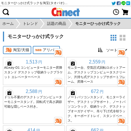
モニターひっかけ式ラックを淘宝(タオバオ)・天猫・アリババから個人輸入・購入代行
ホーム
トレンド
話題の商品
モニターひっかけ式ラック
モニターひっかけ式ラック
淘宝/天猫
アリババ
1,513
2,559
円
円
AGKey-D1 コンピューターモニター昇降
モニター台、空気圧式回転ロボットアー
スタンド デスクトップ収納ラックブラケ
ム、デスクトップコンピュータスクリー
ット エレベーターベース
ン、片持ち式デスクトップサポートフレ
ーム、昇降ベース
2,588
672
円
円
ドリル不要のデスクトップコンピュータ
ノートパソコンスタンド、モニターライ
ーモニタースタンド。回転式で高さ調節
ザー、デスクトップサポート、ノートパ
可能な隠しベース付き。
ソコンラック、収納ラック、デスクトッ
プオーガナイザー、吊り下げ式冷却ラッ
ク、キーボードトレイ、スタンドベー
ス。
414
662
円
円