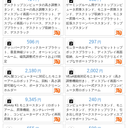
デスクトップコンピュータの高さ調整ス
ゲーミングルーム用デスクトップコンピ
タンド、モニターの高さ調整スタンド、
ュータ昇降スタンド、モニター昇降スタ
ディスプレイ画面ベースブラケット、デ
ンド、デスクトップ収納ラック、モニタ
スクトップキーボードブラケット、ディ
ー昇降ベース、キーボードブラケット、
スプレイ画面パッドベース、デスクトッ
拡張スクリーンベーススタンド、ラップ
プブラケット、デスクトップ収納ラッ
トップスタンド
ク、デスクラック
596
297
円
円
クラッパーグラフィックカードブラケッ
モニターホルダー、テレビセットトップ
ト、垂直伸縮ジャック、オーシャンビュ
ボックスブラケット、ディスプレイ画面
ールーム、磁気調整式サポートおよび固
収納、ルーターのシンプルでクリエイテ
定
ィブなサポートブラケット
2,180
2,002
円
円
AOC製コンピューターに対応したモニタ
VESA規格対応モニタースタンド（高さ
ーアームロボットアーム、回転・高さ調
調整機能付き）、ディスプレイ画面ベー
節可能なベース、ポータブルスクリーン
ス、カンチレバー式デスクトップコンピ
ホルダー
ュータ用ロボットアーム
9,345
240
円
円
AGKey K1 モニタースタンド（ロボット
コンピューターライザースタンド、モニ
アーム、昇降機能、カンチレバー付
タースタンド、デスクトップリフト、引
き）、コンピューターディスプレイ画面
き出し付きワークステーションディスプ
昇降スタンド
レイサポートフレーム