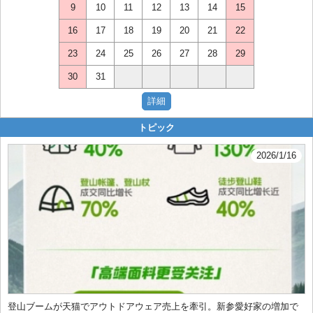
9
10
11
12
13
14
15
16
17
18
19
20
21
22
23
24
25
26
27
28
29
30
31
トピック
2026/1/16
登山ブームが天猫でアウトドアウェア売上を牽引。新参愛好家の増加で