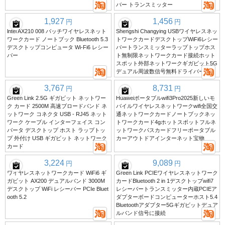
バー トランスミッター
1,927
1,456
円
円
lntel AX210 008 バッチワイヤレスネット
Shengshi Changying USBワイヤレスネッ
ワークカード ノートブック Bluetooth 5.3
トワークカードデスクトップWiFi6レシー
デスクトップコンピュータ Wi-Fi6 レシー
バートランスミッターラップトップホス
バー
ト無制限ネットワークカード接続ホット
スポット外部ネットワークギガビット5G
デュアル周波数信号無料ドライバー
3,767
8,731
円
円
Green Link 2.5G ギガビット ネットワー
Huaweiポータブルwifi3Pro2025新しいモ
ク カード 2500M 高速ブロードバンド ネ
バイルワイヤレスネットワークwifi全国交
ットワーク コネクタ USB - RJ45 ネット
通ネットワークカードノートブックネッ
ワーク ケーブル インターフェイス コン
トワークカード4gホットスポットフルネ
バータ デスクトップ ホスト ラップトッ
ットワークパスカードフリーポータブル
プ 外付け USB ギガビット ネットワーク
カーアウトドアインターネット宝物
カード
3,224
9,089
円
円
ワイヤレスネットワークカード WiFi6 ギ
Green Link PCIEワイヤレスネットワーク
ガビット AX200 デュアルバンド 3000M
カードBluetooth 2 in 1デスクトップwifi7
デスクトップ WiFi レシーバー PCIe Bluet
レシーバートランスミッター内蔵PCIEア
ooth 5.2
ダプターボードコンピューターホスト5.4
Bluetoothアダプター5Gギガビットデュア
ルバンド信号に接続