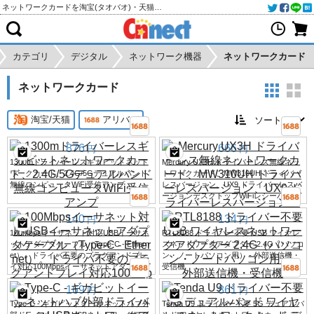
ネットワークカードを淘宝(タオバオ)・天猫・アリババから個人輸入・購入代行
カテゴリ
デジタル
ネットワーク機器
ネットワークカード
ネットワークカード
淘宝/天猫
アリババ
876
666
円
円
1300mドライバーレスギガビットネット
Mercury UX3H ドライバーレス無線ネッ
ワークカード、2.4G/5Gデュアルバンド
トワークカード、MW310UH ドライバー
無線コンピュータWiFi受信アンプ
レスバージョン、UX9 ドライバーレスバ
ージョンデスクトップWiFiレシーバー
140
134
円
円
100Mbpsイーサネット対応USBイーサネ
RTL8188 ドライバー不要 USB ワイヤレ
ットアダプタケーブル（Type-C - Ethern
スネットワークアダプター 2.4G（パソコ
et）。ドライバ不要のプラグアンドプレ
ン・ノートパソコン用） - 外部送信機・
イ対応100Mbpsイーサネットアダプタ。
受信機
169
861
円
円
Type-C - ギガビットイーサネットハブ外
Tenda U9 ドライバー不要 5G デュアルバ