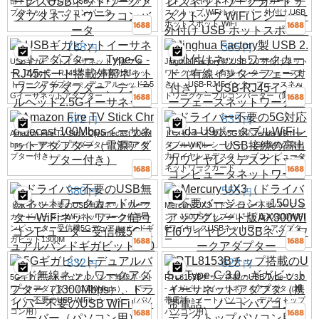
部ドライバーレスUSBネットワークアダ
ンド ワイヤレスネットワークカード デ
プタネットワークコンバータ
スクトップ WiFi レシーバー 外付け USB
ホットスポット WiFi
788
385
円
円
USBギガビットイーサネットアダプタ
Jinghua Factory製 USB 2.0 外付けネット
ー、Type-C - RJ45ポート搭載外部ネッ
ワークカード（有線インターフェース付
トワークアダプター、デュアルヘッド2.5
き）、USB-RJ45インターフェースネッ
Gイーサネットアダプター
トワークケーブルコンバーター（卸売）
672
835
円
円
Amazon Fire TV Stick Chromecast 100M
ドライバー不要の5G対応Tenda U9ポー
bpsイーサネットアダプター（電源アダ
タブルWiFiレシーバー、USB接続の高出
プター付き）
力ワイヤレスデスクトップコンピュータ
ネットワークカード
380
555
円
円
ドライバー不要のUSB無線ネットワーク
Mercury UX3（ドライバー不要バージョ
カードルーターWiFiネットワーク信号コ
ン）150USアップグレード版AX300WIFI
ンピューター受信機5Gデュアルバンドギ
6ワイヤレスUSBネットワークアダプタ
ガビット1300M
ー
832
628
円
円
5Gギガビットデュアルバンド無線ネット
RTL8153Bチップ搭載のUSB Type-C 3.0
ワークアダプター（1300Mbps）、ドラ
- ギガビットイーサネットアダプタ（携
イバー不要のUSB WiFiレシーバー（パソ
帯電話、ノートパソコン、デスクトップ
コン用）
パソコン用）