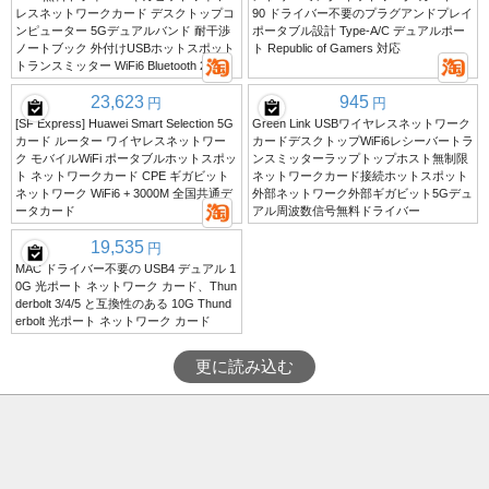
レスネットワークカード デスクトップコ
90 ドライバー不要のプラグアンドプレイ
ンピューター 5Gデュアルバンド 耐干渉
ポータブル設計 Type-A/C デュアルポー
ノートブック 外付けUSBホットスポット
ト Republic of Gamers 対応
トランスミッター WiFi6 Bluetooth 2in1
23,623
945
円
円
[SF Express] Huawei Smart Selection 5G
Green Link USBワイヤレスネットワーク
カード ルーター ワイヤレスネットワー
カードデスクトップWiFi6レシーバートラ
ク モバイルWiFi ポータブルホットスポッ
ンスミッターラップトップホスト無制限
ト ネットワークカード CPE ギガビット
ネットワークカード接続ホットスポット
ネットワーク WiFi6 + 3000M 全国共通デ
外部ネットワーク外部ギガビット5Gデュ
ータカード
アル周波数信号無料ドライバー
19,535
円
MAC ドライバー不要の USB4 デュアル 1
0G 光ポート ネットワーク カード、Thun
derbolt 3/4/5 と互換性のある 10G Thund
erbolt 光ポート ネットワーク カード
更に読み込む