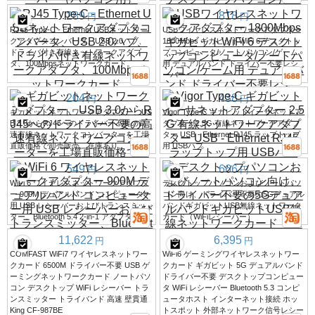
289
818
円
円
RJ45 Type-C - Ethernet USBネットワー
USBワイヤレスネットワークアダプター
クアダプタコンバータ、USB 2.0ハブ、
1800Mbps ギガビットWiFi 6 デスクトッ
ドライバ付き有線ネットワークアダプ
プコンピュータ/ノートパソコン/ゲーム
タ、100Mbpsネットワークカード。
用 デュアルバンド ドライバー不要レシ
ーバー
204
438
円
円
ギガビットネットワークアダプター、US
Vigor Type-C ギガビットイーサネットア
B 3.0からRJ45へのドライバー不要の高
ダプター 2.5G 有線ネットワークアダプ
速有線ネットワークコンバーターを工場
ター USB - Ethernet RJ45 ラップトップ
直販価格で卸売販売。在庫あり。
用 USBハブ
549
666
円
円
WiFi 6 ワイヤレスネットワークアダプタ
デスクトップパソコンおよびノートパソ
ー 900M デュアルバンド コンピューター
コン向け、ドライバー不要の5Gデュアル
用 USB レシーバーおよびトランスミッ
バンドギガビットUSB無線ネットワーク
ター、Bluetooth 5.4 2-in-1 アダプター
カード（WiFiレシーバー）
11,622
6,395
円
円
COMFAST WiFi7 ワイヤレスネットワー
WiFi6 ゲーミングワイヤレスネットワー
クカード 6500M ドライバー不要 USB ゲ
クカード ギガビット 5G デュアルバンド
ーミングネットワークカード ノートパソ
ドライバー不要 デスクトップコンピュー
コン デスクトップ WiFi レシーバー トラ
タ WiFi レシーバー Bluetooth 5.3 コンピ
ンスミッター トライバンド 高速 壁貫通
ュータホスト インターネット接続 ホッ
King CF-987BE
トスポット 外部ネットワーク信号レシー