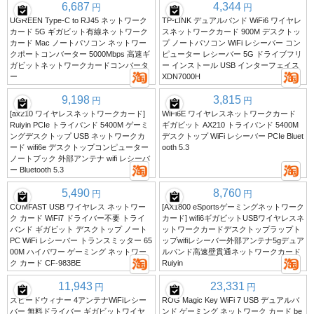
6,687
4,344
円
円
UGREEN Type-C to RJ45 ネットワーク
TP-LINK デュアルバンド WiFi6 ワイヤレ
カード 5G ギガビット有線ネットワーク
スネットワークカード 900M デスクトッ
カード Mac ノートパソコン ネットワー
プ ノートパソコン WiFi レシーバー コン
クポートコンバーター 5000Mbps 高速ギ
ピューター レシーバー 5G ドライブフリ
ガビットネットワークカードコンバータ
ー インストール USB インターフェイス
ー
XDN7000H
9,198
3,815
円
円
[ax210 ワイヤレスネットワークカード]
WiFi6E ワイヤレスネットワークカード
Ruiyin PCIe トライバンド 5400M ゲーミ
ギガビット AX210 トライバンド 5400M
ングデスクトップ USB ネットワークカ
デスクトップ WiFi レシーバー PCIe Bluet
ード wifi6e デスクトップコンピューター
ooth 5.3
ノートブック 外部アンテナ wifi レシーバ
ー Bluetooth 5.3
5,490
8,760
円
円
COMFAST USB ワイヤレス ネットワー
[AX1800 eSportsゲーミングネットワーク
ク カード WiFi7 ドライバー不要 トライ
カード] wifi6ギガビットUSBワイヤレスネ
バンド ギガビット デスクトップ ノート
ットワークカードデスクトップラップト
PC WiFi レシーバー トランスミッター 65
ップwifiレシーバー外部アンテナ5gデュア
00M ハイパワー ゲーミング ネットワー
ルバンド高速壁貫通ネットワークカード
ク カード CF-983BE
Ruiyin
11,943
23,331
円
円
スピードウィナー 4アンテナWiFiレシー
ROG Magic Key WiFi 7 USB デュアルバ
バー 無料ドライバー ギガビットワイヤ
ンド ゲーミング ネットワーク カード be