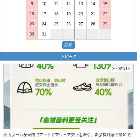
9
10
11
12
13
14
15
16
17
18
19
20
21
22
23
24
25
26
27
28
29
30
31
トピック
2026/1/16
登山ブームが天猫でアウトドアウェア売上を牽引。新参愛好家の増加で