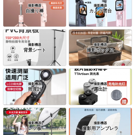
撮影機器
撮影機器
自撮り棒
カメラ雲台
撮影機器
撮影機器
背景シート
撮影ボックス
撮影機器
撮影機器
照度計
露出計
撮影機器
撮影機器
レフ板
撮影用アンブレラ