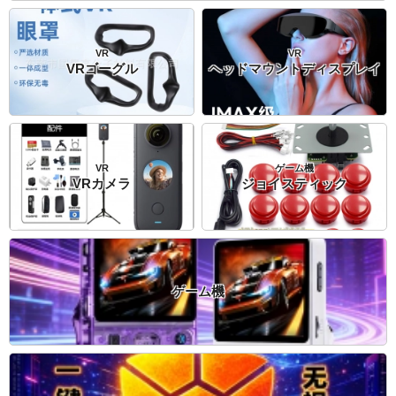
VR
VR
VRゴーグル
ヘッドマウントディスプレイ
VR
ゲーム機
VRカメラ
ジョイスティック
ゲーム機