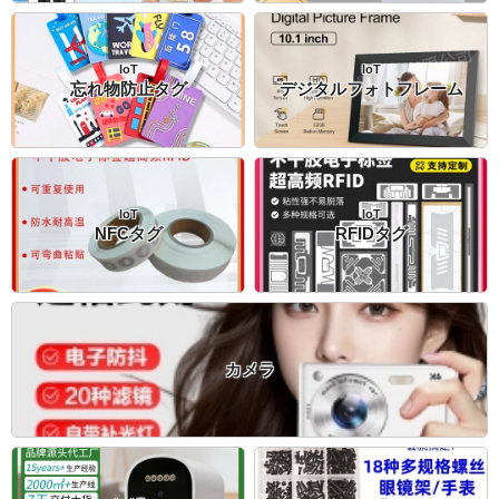
IoT
IoT
忘れ物防止タグ
デジタルフォトフレーム
IoT
IoT
NFCタグ
RFIDタグ
カメラ