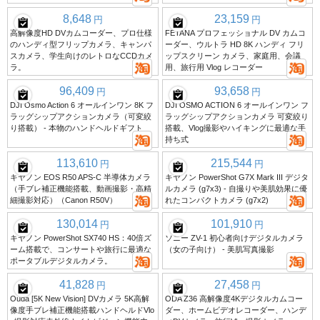
8,648
23,159
円
円
高解像度HD DVカムコーダー、プロ仕様
FETANA プロフェッショナル DV カムコ
のハンディ型フリップカメラ、キャンパ
ーダー、ウルトラ HD 8K ハンディ フリ
スカメラ、学生向けのレトロなCCDカメ
ップスクリーン カメラ、家庭用、会議
ラ。
用、旅行用 Vlog レコーダー
96,409
93,658
円
円
DJI Osmo Action 6 オールインワン 8K フ
DJI OSMO ACTION 6 オールインワン フ
ラッグシップアクションカメラ（可変絞
ラッグシップアクションカメラ 可変絞り
り搭載） - 本物のハンドヘルドギフト
搭載、Vlog撮影やハイキングに最適な手
持ち式
113,610
215,544
円
円
キヤノン EOS R50 APS-C 半導体カメラ
キヤノン PowerShot G7X Mark III デジタ
（手ブレ補正機能搭載、動画撮影・高精
ルカメラ (g7x3) - 自撮りや美肌効果に優
細撮影対応）（Canon R50V）
れたコンパクトカメラ (g7x2)
130,014
101,910
円
円
キヤノン PowerShot SX740 HS：40倍ズ
ソニー ZV-1 初心者向けデジタルカメラ
ーム搭載で、コンサートや旅行に最適な
（女の子向け） - 美肌写真撮影
ポータブルデジタルカメラ。
41,828
27,458
円
円
Ouda [5K New Vision] DVカメラ 5K高解
ODA Z36 高解像度4Kデジタルカムコー
像度手ブレ補正機能搭載ハンドヘルドVlo
ダー、ホームビデオレコーダー、ハンデ