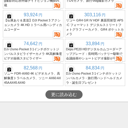
g撮影対応赤外線ナイトビジョン機能内
ィDVカメラ、旅行Vlog撮影カメラ
蔵
93,924
303,116
円
円
【在庫あり＆直送】DJI Pocket 3 アクシ
リコー GR4 GR IV HDF 裏面照射型 APS
ョンカメラ 4K HD トラベル用ハンディカ
-C フォーマット デジタルストリートフ
ムコーダー
ォトグラフィーカメラ、GR4 ポケットカ
メラ
74,642
33,894
円
円
DJI Osmo Pocket 3 1インチポケットジ
Depu PE20 HDデジタルカムコーダーア
ンバルスタビライザーカメラ 4K高解像度
ップグレード：長時間バッテリー駆動で
ビデオ録画スタビライザー
会議録画やショートビデオ撮影が可能
82,568
84,834
円
円
ソニー FDR-AX60 4K ビデオカメラ、高
DJI Osmo Pocket 3 1インチポケットジ
解像度トラベルカメラ、ソニー AX60 AX
ンバルカメラ - 旅行用ハンドヘルドカメ
45A AX45 AX40
ラ - 誕生日プレゼント
更に読み込む