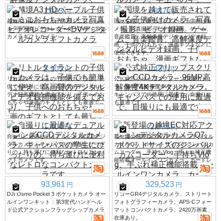
1,023
637
円
円
越境A3 HDパープル子供用ミニおもちゃ
国境を越えて販売されている子供向けカ
カメラ写真ビデオレコーダーDVデジタル
メラ。写真撮影、ビデオ録画、ゲーム、
カメラギフトカメラ
音楽鑑賞、高解像度デジタルビデオ録
画、子供のおもちゃ、漫画ギフトなどに
使用できます。
2,105
439
円
円
リトルタイラントの子供用カメラは、子
公式純正フリップスクリーンCCDカメ
供でも簡単に使え、高画質のデジタルビ
ラ、96MP高解像度4Kデジタルカメラ。
デオ録画機能を備えており、子供へのお
キャンパスでの使用に最適で、自撮りに
もちゃや漫画のギフトとしても最適で
も最適です。
す。
1,404
2,895
円
円
自撮りに最適なデュアルレンズCCDデジ
新登場の越境EC対応アクションデジタル
タルカメラ。キャンパスの学生にぴった
カメラQ7、ポケットサイズのジンバルカ
りの、持ち運びに便利なレトロなコンパ
ムコーダー、手持ちVlog、手ぶれ補正機
クトカメラです。
能搭載オールインワンカメラ、カードレ
ス。
93,961
329,523
円
円
DJI Osmo Pocket 3 ポケットカメラ オー
リコーGR4デジタルカメラ、ストリート
ルインワンキット：第3世代ハンドヘル
フォトグラフィーカメラ、APS-Cフォー
ド公式アクションフラッグシップカメラ
マットコンパクトカメラ、2420万画素、
在庫あり。