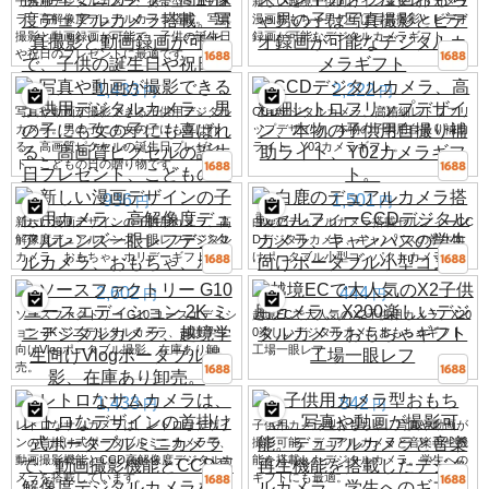
子供用デジタルカメラ、携帯型ミニカメ
新しい越境子供向けインスタントカメラ
ラ、高解像度デュアルカメラ搭載。写真
漫画おもちゃ男の子は写真撮影とビデオ
撮影と動画録画が可能で、子供の誕生日
録画が可能なデジタルカメラギフト
や祝日のプレゼントに最適です。
1,433
2,222
円
円
写真や動画が撮影できる子供用デジタル
CCDデジタルカメラ、高精細レトロフリ
カメラ。男の子にも女の子にも喜ばれ
ップデザイン、本物の子供用自撮り補助
る、高画質ピクセルの誕生日プレゼン
ライト、Y02カメラギフト。
ト、こどもの日の贈り物です。
936
1,501
円
円
新しい漫画デザインの子供用カメラ、高
白鹿のデュアルカメラ搭載セルフィーCC
解像度デュアルレンズ一眼レフデジタル
Dデジタルカメラ、キャンパスの学生向
カメラ、おもちゃ、ホリデーギフト。
けポータブル小型コンパクトカメラ
2,602
444
円
円
ソースファクトリー G10 ユースエディシ
越境ECで大人気のX2子供用カメラ、X20
ョン 2K ミニデジタルカメラ、越境学生
0楽しいデジタルカメラおもちゃギフト
向けVlogポータブル撮影、在庫あり卸
工場一眼レフ
売。
1,433
842
円
円
レトロなサムカメラは、レトロなデザイ
子供用カメラ型おもちゃ。写真や動画が
ンの首掛け式ポータブルミニカメラで、
撮影可能。デュアルカメラと音楽再生機
動画撮影機能とCCD高解像度デジタルカ
能を搭載したデジタルカメラ。学生への
メラを搭載しています。
ギフトにも最適。