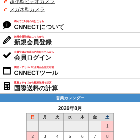
超小型ビデオカメラ
メガネ型カメラ
初めてご利用の方はこちら
CNNECTについて
無料会員登録はこちらから
新規会員登録
会員登録がお済みの方はこちらから
会員ログイン
淘宝・アリババの全商品を注文可能
CNNECTツール
重量とサイズから概算送料を計算
国際送料の計算
営業カレンダー
2026年8月
日
月
火
水
木
金
土
1
2
3
4
5
6
7
8