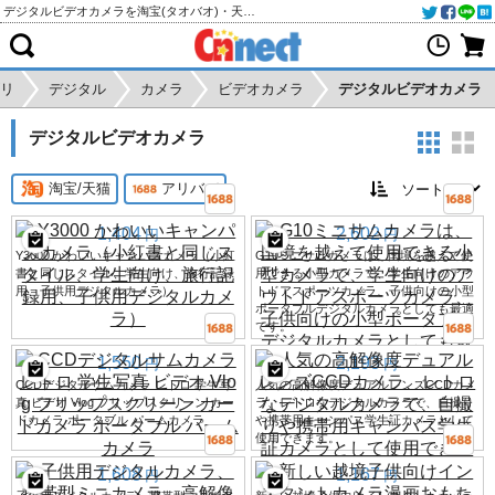
デジタルビデオカメラを淘宝(タオバオ)・天猫・アリババから個人輸入・購入代行
リ
デジタル
カメラ
ビデオカメラ
デジタルビデオカメラ
デジタルビデオカメラ
淘宝/天猫
アリババ
1,404
2,602
円
円
Y3000 かわいいキャンパスカメラ（小紅
G10ミニサムカメラは、国境を越えて使
書と同じスタイル、学生向け、旅行記録
用できる小型カメラで、学生向けのアウ
用、子供用デジタルカメラ）
トドアスポーツカメラ、子供向けの小型
ポータブルデジタルカメラとしても最適
です。
1,550
2,193
円
円
CCDデジタルサムカメラ レトロ 学生写
人気の高解像度デュアルレンズCCDカメ
真 ビデオ Vlog フリップスクリーン カー
ラ、レトロなデジタルカメラで、自撮り
ドカメラ ポータブル パームカメラ
や携帯用キャンパス学生証カメラとして
使用できます。
1,608
1,167
円
円