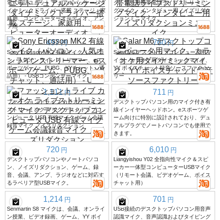
電式電話ユニット デュアルパッケージダ
ク、屋外用携帯電話ライブストリーミン
イナミックドライバー搭載 ステージ、家
グマイク、インタビュー用ノイズリダク
庭用、コンピューターオーディオ、アン
ションミニマイク。
プ用
497
760
円
円
Sony Ericsson MK2 有線マイク（パソコ
Salar M6 デスクトップコンピュータ用マ
ン、人気オンラインストリーマー、eス
イク、カラオケ用ダイナミックマイク、
ポーツゲーム、PUBG、YYチャット、通
YY ボイスチャット録音ソースファクト
話用） - USBコンデンサーマイク
リー
1,111
711
円
円
ファッショントライブ カラオケ ライブ
デスクトップパソコン用のマイク付き有
ストリーミング マイク デスクトップコ
線インイヤーヘッドホン。eスポーツゲ
ンピュータ USB 有線マイク ゲーム会議
ーム向けに特別に設計されており、デュ
録音マイク ノイズリダクション
アルプラグでノートパソコンでも使用で
きます。
720
6,010
円
円
デスクトップパソコンやノートパソコ
Liangyishou Y02 全指向性マイク＆スピ
ン、ノイズリダクション、ゲーム、録
ーカー一体型コンピューターUSBマイク
音、会議、アンプ、ラジオなどに対応す
（リモート会議、ビデオゲーム、ボイス
るラベリア型USBマイク。
チャット用）
1,214
701
円
円
Senmartin S8 マイクは、会議、オンライ
USB接続のデスクトップパソコン用音声
ン授業、ビデオ録画、ゲーム、YY ボイ
認識マイク、音声認識およびタイピング