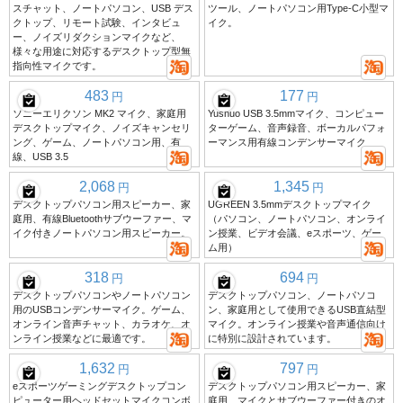
スチャット、ノートパソコン、USB デス
ツール、ノートパソコン用Type-C小型マ
クトップ、リモート試験、インタビュ
イク。
ー、ノイズリダクションマイクなど、
様々な用途に対応するデスクトップ型無
指向性マイクです。
483
177
円
円
ソニーエリクソン MK2 マイク、家庭用
Yushuo USB 3.5mmマイク、コンピュー
デスクトップマイク、ノイズキャンセリ
ターゲーム、音声録音、ボーカルパフォ
ング、ゲーム、ノートパソコン用、有
ーマンス用有線コンデンサーマイク
線、USB 3.5
2,068
1,345
円
円
デスクトップパソコン用スピーカー、家
UGREEN 3.5mmデスクトップマイク
庭用、有線Bluetoothサブウーファー、マ
（パソコン、ノートパソコン、オンライ
イク付きノートパソコン用スピーカー。
ン授業、ビデオ会議、eスポーツ、ゲー
ム用）
318
694
円
円
デスクトップパソコンやノートパソコン
デスクトップパソコン、ノートパソコ
用のUSBコンデンサーマイク。ゲーム、
ン、家庭用として使用できるUSB直結型
オンライン音声チャット、カラオケ、オ
マイク。オンライン授業や音声通信向け
ンライン授業などに最適です。
に特別に設計されています。
1,632
797
円
円
eスポーツゲーミングデスクトップコン
デスクトップパソコン用スピーカー、家
ピューター用ヘッドセットマイクコンボ
庭用、マイクとサブウーファー付きのオ