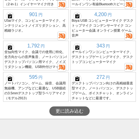
（2-in-1）インイヤーマイク付き
ールインワン有線Bluetoothスピーカー。
901
4,200
円
円
USBマイク、コンピューターマイク、イ
Boya USB コンピューターマイク デスク
ンテリジェントノイズリダクション、高
トップマイク コンデンサーマイク コン
精細ラジオ。
ピューター会議 オンライン授業 ゲーム
音声
1,792
343
円
円
全指向性マイク、会議での使用に特化、
オールインワンコンピューターマイク、
全方向からの音声集音、ノートパソコン/
デスクトップゲーミングマイク、デスク
デスクトップパソコン用マイク、ノイズ
トップコンピューターマイク
リダクション機能、USB外付けマイク。
595
272
円
円
ノートパソコン、ゲーム、録音、会議用
デスクトップパソコン向けの高精細垂直
無線機、アンプなどに最適な、USB接続
型マイク。ノートパソコン、デスクトッ
の3.5mmデスクトップ型ラベリアマイク
プゲーム、ボイスチャット、オンライン
（モデル2913）
チャットなどに最適です。
更に読み込む