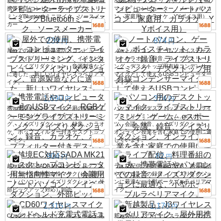
新型ワイヤレスラベリアマイク、屋外用
Salar M6 デスクトップ/サウンドウェーブ
携帯電話/コンピューターライブストリー
マイク（コンピューター、ノートパソコ
ミングBluetoothミニマイク、ソースメー
ン、家庭用、カラオケ、YYボイス用）
カー
239
874
円
円
屋外での使用、携帯電話、コンピュータ
ノートパソコン、ゲーム、ボイスチャッ
ー、ライブストリーミング、インタビュ
ト、カラオケ、録音、ライブストリーミ
ー、ノイズリダクション、音源製造など
ング、デスクトップ用有線コンデンサー
に適した、新しいワイヤレスラベリアマ
マイクとして使えるUSBコンピューター
イク。
マイク。
1,690
374
円
円
携帯電話やコンピューター用のUSBマイ
パソコン用のデスクトップマイク。ライ
ク。RGBゲーミングライブストリーミン
ブストリーミング、ゲーム、eスポー
グ、ノイズリダクション、録音、カラオ
ツ、会議、録音、ノイズリダクション、
ケ、ポップフィルター付きデスクトップ
オンライン授業を含む家庭での使用に適
マイク。
しています。
904
82
円
円
越境EC対応SADA MK21デスクトップコ
ライブ配信、料理番組の放送、携帯電話
ンピュータ用無指向性マイク（会議用ノ
やパソコンでの録音、ノイズリダクショ
ートパソコン、ノイズリダクション、外
ンに最適な、小型ポータブルラベリアマ
部ピックアップ対応）卸売
イク。
1,316
1,170
円
円
CD60ワイヤレスマイク ハンドヘルド充
新越製品：J3ワイヤレスラベリアマイ