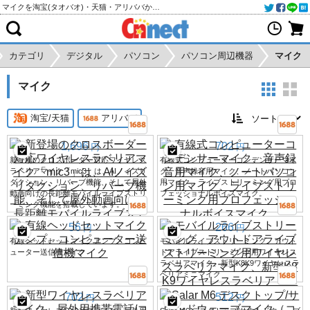
マイクを淘宝(タオバオ)・天猫・アリババから個人輸入・購入代行
カテゴリ
デジタル
パソコン
パソコン周辺機器
マイク
マイク
淘宝/天猫
アリババ
1,696
702
円
円
新登場のクロスボーダー対応ワイヤレス
有線式コンピューターコンデンサーマイ
ラベリアマイク「mic3」は、AIノイズリ
ク、音声録音用マイク、ノートパソコン
ダクション、リバーブ機能、そして屋外
用マイク、ライブストリーミング用プロ
動画向けの長距離モバイルライブストリ
フェッショナルボイスマイク。
ーミング機能を搭載しています。
56
266
円
円
有線ヘッドセットマイクアンプ、コンピ
モバイルライブストリーミング、アウト
ューター送信機マイク
ドアライブストリーミング用ワイヤレス
ラベリアマイク、新型K8K9ワイヤレスラ
ベリアミニマイク
702
512
円
円