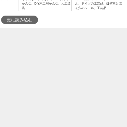
かんな、DIY木工用かんな、大工道
ル、ドイツの工芸品、ほぞ穴とほ
具
ぞ穴のツール、工芸品
更に読み込む