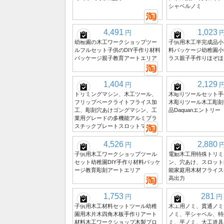
シャベルノミ
4,491
1,023
円
幼稚園の木工ワークショップツー
子供用木工半完成品小
ルフルセット子供のDIY手作り材料
料パッケージ幼稚園小
パッケージ親子教育アートエリア
ラス親子手作りほぞほ
1,404
2,129
円
トリミングマシン、木工ツール、
木彫りツールセット手
フリップベークライトフライス加
木彫りツール木工彫刻
工、彫刻穴あけゴングマシン、工
品Daquanエントリー
業用グレードの多機能アルミプラ
スチックプレートスロットマシン
4,526
2,880
円
子供用木工ワークショップツール
電動木工用特殊トリミ
セット幼稚園DIY手作り材料パッケ
ン、穴あけ、スロット
ージ教育彫刻アートエリア
能家庭用木材フライス
高出力
1,753
281
円
円
子供用木工材料セットツール幼稚
木工用ノミ、貫通ノミ
園用木片木四角木板手作りアート
ノミ、平シャベル、特
材料木工ワークショップ木製ブロ
ミ、平ノミ、大工道具