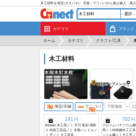
木工材料を淘宝(タオバオ)・天猫・アリババから個人輸入・購
カテゴリ
ブランド
ホーム
カテゴリ
クラフト/工具
木工材料
ダボ
時計ムーブメント
-
淘宝/天猫
アリババ
181
702
円
円
Baolian 木工用ノミ 平刃 彫刻 溝彫
クロームバナジウム鋼
り 特殊工芸品ノミ 木製ハンドルノ
用ノミ特殊鋼木工工具
ミ 平ノミ 大工道具
ンドル鋼ノミ大工平ノ