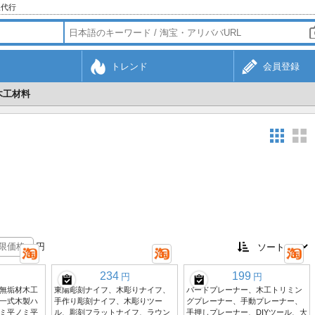
入代行
トレンド
会員登録
木工材料
円
234
199
円
円
無垢材木工
東陽彫刻ナイフ、木彫りナイフ、
バードプレーナー、木工トリミン
一式木製ハ
手作り彫刻ナイフ、木彫りツー
グプレーナー、手動プレーナー、
ミ平ノミ平
ル、彫刻フラットナイフ、ラウン
手押しプレーナー、DIYツール、大