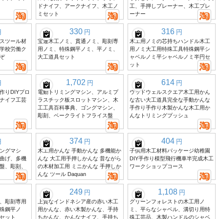
ドナイフ、アークナイフ、木工ノ
工、手押しプレーナー、木工プレ
ミセット
ーナー
330
316
円
円
円
スツール材
宝連木工ノミ、貫通ノミ、彫刻専
木工用ノミの芯持ちハンドル木工
学校労働ク
用ノミ、特殊鋼平ノミ、平ノミ、
用ノミ大工用特殊工具特殊鋼平シ
ぞ
大工道具セット
ャベルノミ平シャベルノミ半円セ
ット
1,702
614
円
円
円
作りDIYプロ
電動トリミングマシン、アルミプ
ウッドウェルスクエア木工用かん
ナイフ工芸
ラスチック板スロットマシン、木
な古い大工道具完全な手動かんな
工工具百科事典、ゴングマシン、
手作り手作り木製かんな木工用か
彫刻、ベークライトフライス盤
んなトリミングプッシュ
374
404
円
円
円
ングマシ
木工用かんな 手動かんな 多機能か
子供用木工材料パッケージ幼稚園
曲げ、多機
んな 大工用手押しかんな 昔ながら
DIY手作り模型飛行機車半完成木工
盤、彫刻、
の木材加工用 ミニかんな 手押しか
ワークショップコース
んな ツール Daquan
249
1,108
円
円
、彫刻専用
上質なインドネシア産の赤い木工
グリーンフォレストの木工用ノ
殊鋼平ノ
用かんな、赤い木製かんな、手持
ミ、平らなシャベル、溝切り用特
セット
ちかんな、かんなナイフ、手持ち
殊工芸品、木製ハンドルのシャベ