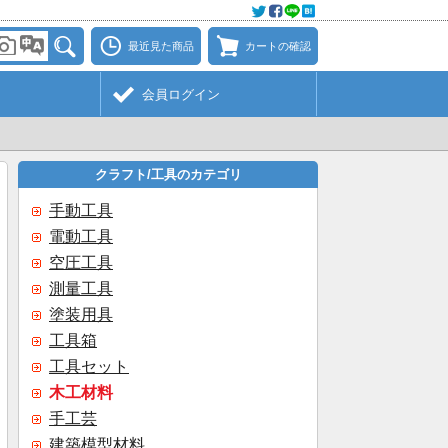
最近見た商品
カートの確認
会員ログイン
クラフト/工具のカテゴリ
手動工具
電動工具
空圧工具
測量工具
塗装用具
工具箱
工具セット
木工材料
手工芸
建築模型材料