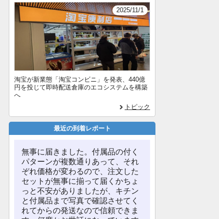
2025/11/1
淘宝が新業態「淘宝コンビニ」を発表、440億
円を投じて即時配送倉庫のエコシステムを構築
へ
トピック
最近の到着レポート
無事に届きました。付属品の付く
パターンが複数通りあって、それ
ぞれ価格が変わるので、注文した
セットが無事に揃って届くかちょ
っと不安がありましたが、キチン
と付属品まで写真で確認させてく
れてからの発送なので信頼できま