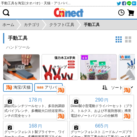
手動工具を淘宝(タオバオ)・天猫・アリババから個人輸入・購入代行
ホーム
カテゴリ
クラフト/工具
手動工具
手動工具
ハンドツール
砥石
クランプ
ワイヤーブラシ
スクレ
淘宝/天猫
アリババ
178
290
円
円
調節式レンチツールセット、多目的調節
Delixi製小型電動ドライバーセット（プラ
式パイプレンチ、多機能大口径浴室用レ
ス、トルクス、および不規則形状）携帯
ンチの完全セット
電話やノートパソコンの分解用
168
665
円
円
グリーンフォレスト製プライヤー、ワイ
グリーンフォレスト ニードルノーズプラ
ヤーカッター、多機能家庭用プライヤ
イヤー - 電気工事士向け工業グレード多