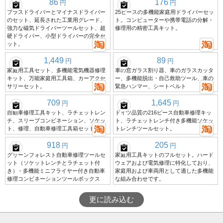
86
176
円
円
プラスドライバーとマイナスドライバー
25ピースの多機能家庭用ドライバーセッ
のセット、延長された工業用グレード、
ト。コンピューターや携帯電話の分解・
強力な磁気ドライバーツールセット、超
修理用の精密工具キット。
硬ドライバー、小型ドライバーの完全セ
ット。
1,449
89
円
円
家庭用工具セット、多機能電気機器修理
車の窓ガラス割り器、車のガラスカッタ
キット、万能家庭用工具箱、カーアクセ
ー、多機能脱出・自己救助ツール、車の
サリーセット。
緊急ハンマー、シートベルト
709
1,645
円
円
自動車修理工具キット、ラチェットレン
ドイツ品質の216ピース自動車修理キッ
チ、スリーブコンビネーション、ソケッ
ト、ラチェットレンチ付き多機能ソケッ
ト、修理、自動車修理工具箱セット
トレンチツールセット。
918
205
円
円
グリーンフォレスト自動車修理ツールセ
家庭用工具キットのフルセット。ハード
ット（ソケットレンチとラチェット付
ウェアおよび電気修理に特化しており、
き） - 多機能ミニフライヤー付き自動車
家庭用および車両用として適した多機能
修理コンビネーションツールボックス
な組み合わせです。
更に読み込む