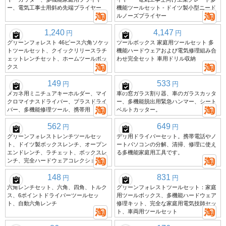
ー、電気工事士用斜め先端プライヤー
機能ツールセット - ドイツ製小型ニード
ルノーズプライヤー
1,240
4,147
円
円
グリーンフォレスト 46ピース六角ソケッ
ツールボックス 家庭用ツールセット 多
トツールセット、クイックリリースラチ
機能ハードウェアおよび電気修理組み合
ェットレンチセット、ホームツールボッ
わせ完全セット 車用ドリル収納
クス
149
533
円
円
メガネ用ミニチュアキーホルダー、マイ
車の窓ガラス割り器、車のガラスカッタ
クロマイナスドライバー、プラスドライ
ー、多機能脱出用緊急ハンマー、シート
バー、多機能修理ツール、携帯用
ベルトカッター。
562
649
円
円
グリーンフォレストレンチツールセッ
デリ用ドライバーセット。携帯電話やノ
ト、ドイツ製ボックスレンチ、オープン
ートパソコンの分解、清掃、修理に使え
エンドレンチ、ラチェット、ボックスレ
る多機能家庭用工具です。
ンチ、完全ハードウェアコレクション
148
831
円
円
六角レンチセット、六角、四角、トルク
グリーンフォレストツールセット：家庭
ス、6ポイントドライバーツールセッ
用ツールボックス、多機能ハードウェア
ト、自動六角レンチ
修理キット、完全な家庭用電気技師セッ
ト、車両用ツールセット