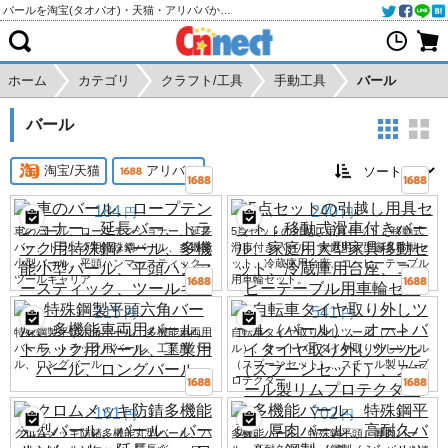
バールを淘宝(タオバオ)・天猫・アリババから個人輸入・購入代行
ホーム
カテゴリ
クラフト/工具
手動工具
バール
バール
淘宝/天猫
アリババ
184
240
円
円
車のバール、ロープテンショナー、延長
5点セットの引越し用具セット：移動式
バー、トラック用特殊鋼バール、多機能
滑車付きバール、家庭用大型家具移動セ
小型バール、平頭ハンマースティック、
ット、冷蔵庫用台座、コーヒーテーブル
ツールキャリア
用車輪セット。
215
541
円
円
特殊鋼製平頭六角バール、多機能車両用
自転車タイヤ取り外しツール（バー
バール、トラック用バール、工業用バー
ル）、オートバイタイヤ取り外しツール
ル、ロングバール
（スプーンセット）、スチール製リムプ
ロテクター
161
702
円
円
クロムメッキ防錆多機能丸型バール、バ
多機能バール、特殊鋼平頭、厚肉バー