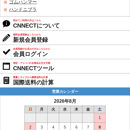
ゴムハンマー
ハンドニブラ
初めてご利用の方はこちら
CNNECTについて
無料会員登録はこちらから
新規会員登録
会員登録がお済みの方はこちらから
会員ログイン
淘宝・アリババの全商品を注文可能
CNNECTツール
重量とサイズから概算送料を計算
国際送料の計算
営業カレンダー
2026年8月
日
月
火
水
木
金
土
1
2
3
4
5
6
7
8