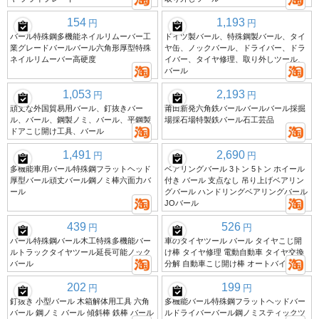
154
1,193
円
円
バール特殊鋼多機能ネイルリムーバー工
ドイツ製バール、特殊鋼製バール、タイ
業グレードバールバール六角形厚型特殊
ヤ缶、ノックバール、ドライバー、ドラ
ネイルリムーバー高硬度
イバー、タイヤ修理、取り外しツール、
バール
1,053
2,193
円
円
頑丈な外国貿易用バール、釘抜きバー
莆田新発六角鉄バールバールバール採掘
ル、バール、鋼製ノミ、バール、平鋼製
場採石場特製鉄バール石工芸品
ドアこじ開け工具、バール
1,491
2,690
円
円
多機能車用バール特殊鋼フラットヘッド
ベアリングバール 3トン 5トン ホイール
厚型バール頑丈バール鋼ノミ棒六面力バ
付き バール 支点なし 吊り上げベアリン
ール
グバール ハンドリングベアリングバール
JOバール
439
526
円
円
バール特殊鋼バール木工特殊多機能バー
車のタイヤツール バール タイヤこじ開
ルトラックタイヤツール延長可能ノック
け棒 タイヤ修理 電動自動車 タイヤ交換
バール
分解 自動車こじ開け棒 オートバイ
202
199
円
円
釘抜き 小型バール 木箱解体用工具 六角
多機能バール特殊鋼フラットヘッドバー
バール 鋼ノミ バール 傾斜棒 鉄棒 バール
ルドライバーバール鋼ノミスティックツ