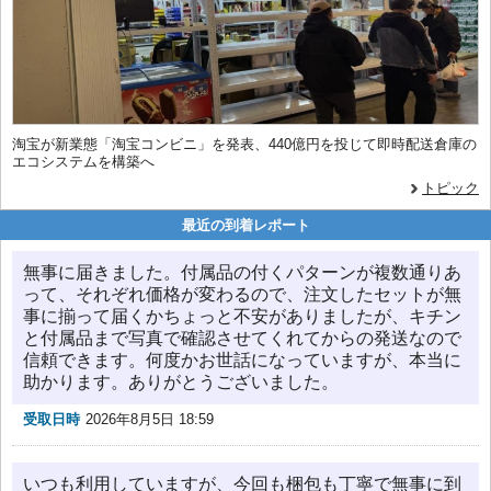
淘宝が新業態「淘宝コンビニ」を発表、440億円を投じて即時配送倉庫の
エコシステムを構築へ
トピック
最近の到着レポート
無事に届きました。付属品の付くパターンが複数通りあ
って、それぞれ価格が変わるので、注文したセットが無
事に揃って届くかちょっと不安がありましたが、キチン
と付属品まで写真で確認させてくれてからの発送なので
信頼できます。何度かお世話になっていますが、本当に
助かります。ありがとうございました。
受取日時
2026年8月5日 18:59
いつも利用していますが、今回も梱包も丁寧で無事に到