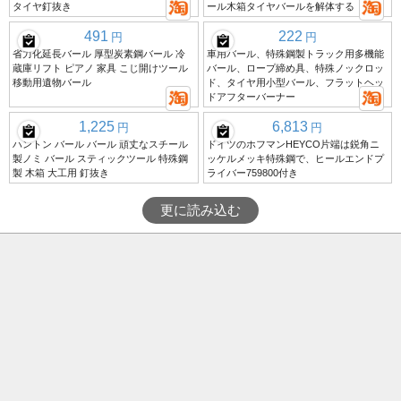
タイヤ釘抜き
ール木箱タイヤバールを解体する
491
222
円
円
省力化延長バール 厚型炭素鋼バール 冷
車用バール、特殊鋼製トラック用多機能
蔵庫リフト ピアノ 家具 こじ開けツール
バール、ロープ締め具、特殊ノックロッ
移動用遺物バール
ド、タイヤ用小型バール、フラットヘッ
ドアフターバーナー
1,225
6,813
円
円
ハントン バール バール 頑丈なスチール
ドイツのホフマンHEYCO片端は鋭角ニ
製ノミ バール スティックツール 特殊鋼
ッケルメッキ特殊鋼で、ヒールエンドプ
製 木箱 大工用 釘抜き
ライバー759800付き
更に読み込む