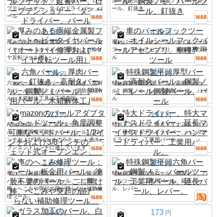
ール、バールソケット、延長バー、ロー
ル、高耐久バール、鋼製ノミ、バールツ
プテンショナー、タイヤドライバー、バ
ール、釘抜き
ール
2,132
439
円
円
厚みのある両端金属製フラットヘビータ
車のバールフックツール、オイルシール
イヤバール（オートバイ修理およびタイ
フックバールアセンブリ、車種専用ツー
ヤ反転ツール用）
ル
336
226
円
円
六角バール、厚肉バール、釘抜き、高耐
特殊鋼製平頭厚型バール、高耐久バー
久バール、鋼製ノミバール、消防用バー
ル、鋼製ノミ、レール鋼製バール、バー
ル、木箱解体工具の工場直販
ル
512
161
円
円
Amazonのバールアダプターヘッドツー
特大ドライバー、特大マイナスドライバ
ル、角度調整可能なヘッドバール、1/2イ
ー、延長マイナスドライバー、ハンマー
ンチおよび3/8インチのラチェット式オー
ドライバー、工業用バール。
プンエンドレンチに適しています
1,839
234
円
円
車のへこみ修理ツール：バール、板金用
特殊鋼製平頭六角バール、鋼製ノミ、バ
バール、塗装不要のバール、こじ開け
ールツール、工業用バール、延長バー
棒、へこみや突起の跡が残らない補助修
ル、レバー。
理ツール。
394
173
円
円