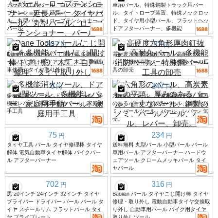
ガラス加工のバール、白いバール、ロー
車用バール、特殊鋼製トラック用バー
プテンショナー、延長バー、タイヤバー
ル、タイトロープ装置、特殊ノックロッ
ル、丸型バール、ロープテンショナー、
ド、タイヤ用小型バール、フラットヘッ
バール
ドアフターバーナー、多機能
307
87
円
円
Dane Tools バール/こじ開け棒 多機能バ
高硬度六角形厚肉釘抜き、高耐久バー
ール/こじ開け棒 ドア、窓、木工、自動
ル、多機能消防バール、特殊鋼バール工
車修理、タイヤ取り外し用
具の卸売
6
247
円
円
多機能消火ツール、ドア隙間ツール、多
六角形のバール、高炭素鋼の平頭、厚み
機能レバー、家庭用手動バール、家庭用
のあるバール、頑丈なバール、鋼製のノ
手工具
ミ、バールツール、バール、レバー、卸
売。
75
234
円
円
タイヤ工具 バール タイヤ修理棒 タイヤ
送料無料 丸型バール 小型バール バール
解体 電気自動車タイヤ解体 バイクバー
車用バール アフターバーナー ハードウ
ル アフターバーナー
ェアツール クロームメッキバール タイ
ヤバール
702
316
円
円
黒 20インチ 24インチ 32インチ タイヤ
Baolian バール タイヤこじ開け棒 タイヤ
プライバー ドライバー バール バール タ
修理・取り外し 電動自動車タイヤ交換取
イヤ スチールリム フラットバール タイ
り外し 自動車用バール バイク用タイヤ
ヤ プライプレート
取り外しツール