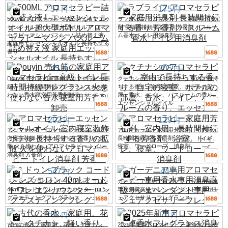
57
175
円
円
500ML アロマセラピー詰め替え液 L エッ
ラブライフ アロマセラピー 家庭用消臭
センシャルオイル 超大型ボトル アロマ
剤 長時間持続する香り 芳香剤 バスルー
セラピーマシン バスルーム詰め替え液
ム香水 トイレ用消臭剤
家庭用エッセンシャルオイル 長持ちする
香り
45
205
円
円
Douyin 売れ筋の家庭用アロマセラピー高
クチナシのアロマセラピー、室内で長持
級トイレ長時間持続フレグランス火を使
ちする香り、自宅の寝室、ホテルの部
わない香水寝室用芳香剤卸売
屋、香水、トイレ、バスルームの香り、
エッセンシャルオイル
202
119
円
円
アロマセラピーエッセンシャルオイル 室
アロマセラピー家庭用芳香剤、室内用、
内寝室装飾 ホテル 長持ちする香りの拡
長時間持続する芳香剤、浴室、トイレ、
散 火を使わないアロマセラピー トイレ
寝室、ワードローブ、消臭剤
消臭剤 芳香剤
547
44
円
円
ミドゥン ブラック コード メンズ コロン
ガーデニア車用アロマセラピー車用香水
40ml オードトワレ エンカウンター ロン
車用消臭高級サシェペンダント車用サシ
グラスティングフレグランス
ェアクセサリーフレグランス
82
76
円
円
古代の香水、家庭用、花柄、クチナシ、
2025年新車アロマセラピー車香水フレグ