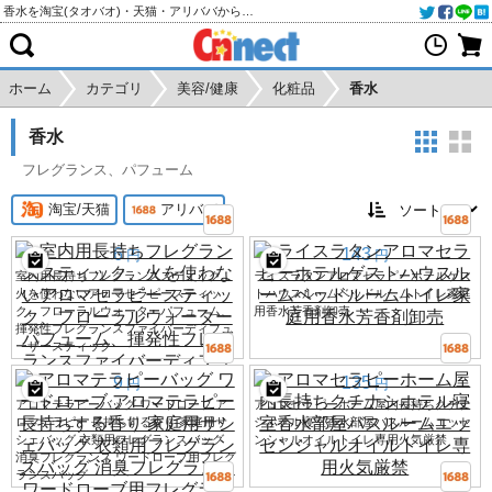
香水を淘宝(タオバオ)・天猫・アリババから個人輸入・購入代行
ホーム
カテゴリ
美容/健康
化粧品
香水
香水
フレグランス、パフューム
淘宝/天猫
アリババ
6
143
円
円
室内用長持ちフレグランススティック、
ライスラタンアロマセラピーホテルゲス
火を使わないアロマセラピースティッ
トハウスルームベッドルームトイレ家庭
ク、フローラルウォーターパフューム、
用香水芳香剤卸売
揮発性フレグランスファイバーディフュ
ーザースティック
9
135
円
円
アロマテラピーバッグ ワードローブ ア
アロマセラピーホーム屋内長持ちクチナ
ロマテラピー 長持ちする香り 家庭用サ
シホテル寝室香水部屋バスルームエッセ
シェバッグ 衣類用フレグランスバッグ
ンシャルオイルトイレ専用火気厳禁
消臭フレグランス ワードローブ用フレグ
ランスバッグ