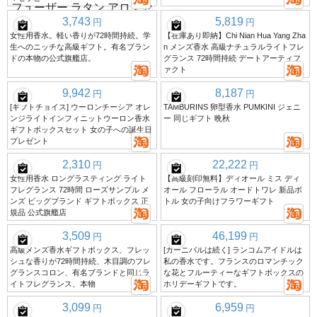
3,743
5,819
円
円
女性用香水。軽い香りが72時間持続。学
【在庫あり即納】Chi Nian Hua Yang Zha
生へのニッチな高級ギフト。有名ブラン
n メンズ香水 高級ナチュラルライトフレ
ドの本物の公式旗艦店。
グランス 72時間持続 デートアーティフ
ァクト
9,942
8,187
円
円
[ギフトチョイス] ウーロンチーシア オレ
TAMBURINS 卵型香水 PUMKINI ジェニ
ンジライトインフィニットウーロン香水
ー 同じギフト 晩秋
ギフトボックスセット 女の子への誕生日
プレゼント
2,310
22,222
円
円
女性用香水 ロングラスティング ライト
【高級刻印無料】ディオール ミス ディ
フレグランス 72時間 ローズサンプル メ
オール フローラル オードトワレ 新品ボ
ンズ ビッグブランド ギフトボックス 正
トル 女の子向けフラワーギフト
規品 公式旗艦店
3,509
46,199
円
円
高級メンズ香水ギフトボックス、フレッ
[カーニバルは続く] ランコムアイドルは
シュな香りが72時間持続、木目調のフレ
私の香水です。フランスのロマンチック
グランスコロン、有名ブランドと同じラ
な花とフルーティーなギフトボックスの
イトフレグランス、本物
ホリデーギフトです。
3,099
6,959
円
円