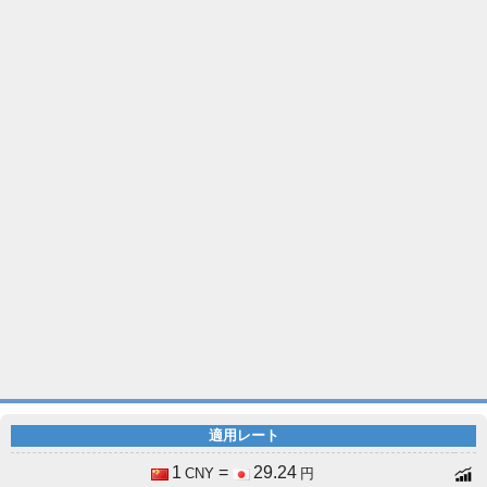
適用レート
1
=
29.24
CNY
円