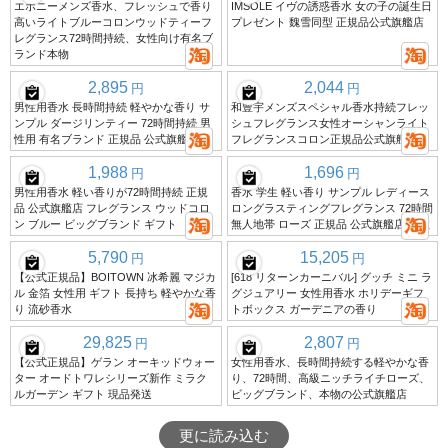
エボニーメンズ香水、フレッシュで香り
IMSOLE イヴの誘惑香水 女の子の誕生日
高いライトブルーコロンウッドティーフ
プレゼント 魏雪同型 正規品公式旗艦店
レグランス72時間持続、女性向け有名ブ
ランド本物
2,895
2,044
円
円
男性用香水 長時間持続 軽やかな香り サ
和豊宇メンズスペシャル香水持続フレッ
ンプル ダージリンティー 72時間持続 男
シュフレグランス女性オーシャンライト
性用 有名ブランド 正規品 公式旗艦店
フレグランスコロン正規品公式旗艦店
1,988
1,696
円
円
男性用香水 軽い香りが72時間持続 正規
香水 学生 軽い香り サンプル レディース
品 公式旗艦店 フレグランス ウッドコロ
ロングラスティングフレグランス 72時間
ン ブルー ビッグブランド ギフト
無人地帯 ローズ 正規品 公式旗艦店 女性
5,790
15,205
円
円
【公式正規品】BOITOWN 冰希麗 マジカ
[618 リターンカーニバル] グッチ ミニ ラ
ル 金箔 女性用 ギフト 長持ち 軽やかな香
グジュアリー 女性用香水 ホリデーギフ
り 流砂香水
トボックス ガーデニアの香り
29,825
2,807
円
円
【公式正規品】ゲラン オーキッドウォー
女性用香水、長時間持続する軽やかな香
ター オードトワレシリーズ新作 ミラク
り、72時間、高級ニッチライチローズ、
ルガーデン ギフト 現品発送
ビッグブランド、本物の公式旗艦店
更に読み込む