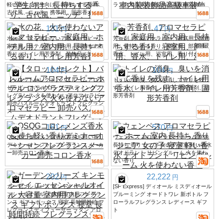
軽い香り、学生向け、長持ちする香り、
ランス消臭車内装装飾品高級車装飾
古代風、ニッチ、携帯用、固形香水
131
47
円
円
水の花、火を使わないアロマセラピー、
芳香剤、アロマセラピー、家庭用、室内
家庭用、ホテル用、室内用、長持ちする
用、長持ちする香り、寝室用、部屋用、
香り、トイレ用芳香剤、装飾品、卸売
香水、トイレ用、浴室用、香り付き香水
104
104
円
円
【タロットセレクト】バスルームアロマ
トイレの消臭、臭いを消して香りを残
セラピー ホテル ロングラスティングフ
す、トイレ用香水、トイレ用芳香剤、固
レグランス 火を使わないアロマセラピー
形芳香剤
卸売バスルームデオドラントフレグラン
ス
161
570
円
円
QSQGコロンメンズ香水長持ち軽い香り
ウェンペス アロマセラピー ホーム 室内
デミナーオーシャンフレグランスメーカ
長持ち 香り シニア 女の子 寝室 軽い香水
ー卸売コロン香水
デオドラント リビングルーム 火を使わ
ない香り
202
22,222
円
円
ガーデンシリーズ キンモクセイ エッセ
[SF Express] ディオール ミスディオール
ンシャルオイル 大容量 室内用フレグラ
ブルーミング オードトワレ 新ボトル フ
ンス ギフトボックス 寝室 長時間持続 フ
ローラルフレグランス レディース ギフ
レグランスディフューザー ラタン アロ
ト
マセラピー