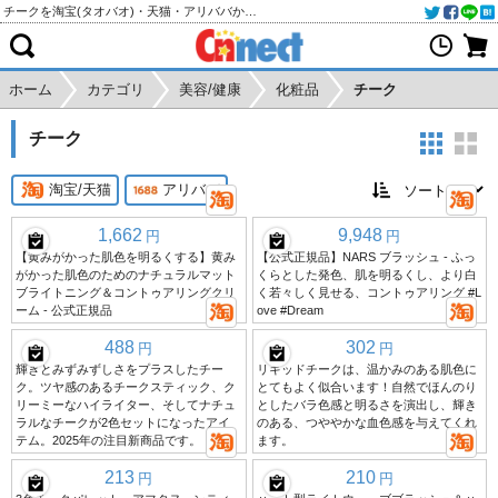
チークを淘宝(タオバオ)・天猫・アリババから個人輸入・購入代行
ホーム
カテゴリ
美容/健康
化粧品
チーク
チーク
淘宝/天猫
アリババ
1,662
9,948
円
円
【黄みがかった肌色を明るくする】黄み
【公式正規品】NARS ブラッシュ - ふっ
がかった肌色のためのナチュラルマット
くらとした発色、肌を明るくし、より白
ブライトニング＆コントゥアリングクリ
く若々しく見せる、コントゥアリング #L
ーム - 公式正規品
ove #Dream
488
302
円
円
輝きとみずみずしさをプラスしたチー
リキッドチークは、温かみのある肌色に
ク。ツヤ感のあるチークスティック、ク
とてもよく似合います！自然でほんのり
リーミーなハイライター、そしてナチュ
としたバラ色感と明るさを演出し、輝き
ラルなチークが2色セットになったアイ
のある、つややかな血色感を与えてくれ
テム。2025年の注目新商品です。
ます。
213
210
円
円