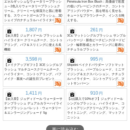
エネルギッシュなウォータリーブラッシ
Peninsula Iron Box Blush：高価値で彩度
ュ～2色入りウォータリーブラッシュク
の低いグレーピンクのチーク、コントゥ
リーム、クリーミーな保湿力と肌に密着
アリングパウダー、肌を明るく見せる、
する、スウィートガールブラッシュ、3D
キュートなブラウンチーク、インスタ映
シェイプのナチュラルハイライター
えする。
1,807
261
円
円
【新入荷】ジュディドール ブラッシュ＆
3CE マットシングルブラッシュ サンプル
ハイライター クリームチーク、コントゥ
パッケージ - 新色ピーチピンク/ヌードピ
アリング、パフ＆スリミングに使える多
ンク - 輪郭形成とカラーリングに最適な
機能
ナチュラルブラッシュ
3,598
995
円
円
【メイクアップギフト】3CE シングルブ
Shipeini ベイクドパウダー ソフトマット
ラッシュ マルチユースクリームチーク、
ブラッシュ、パープルシェード、ミニマ
ハイライター、コントゥアリング、パフ
イジング＆エクスパンション、ナチュラ
メイク - 親友への誕生日プレゼント
ルハイライター、コントゥアリング、マ
ットサンバーン
1,411
910
円
円
【新入荷】ジュディドール ウォーターサ
【2点購入で10%オフ】ジュディドール
テンブラッシュ デュアルカラーハイライ
シングルブラッシュ、ハイライター、コ
ターブラッシュパレット - ウォータリー
ントゥアリングクリームブラッシュ、ブ
＆エンラージングシェード 5g
ライトニング、パフィング、マットフィ
ニッシュ
更に読み込む