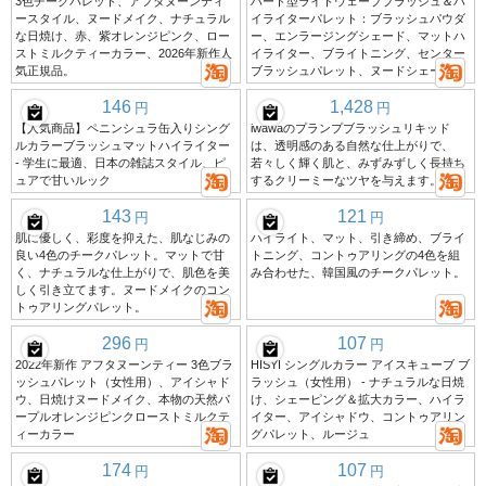
3色チークパレット、アフタヌーンティ
ハート型ライトウェーブブラッシュ＆ハ
ースタイル、ヌードメイク、ナチュラル
イライターパレット：ブラッシュパウダ
な日焼け、赤、紫オレンジピンク、ロー
ー、エンラージングシェード、マットハ
ストミルクティーカラー、2026年新作人
イライター、ブライトニング、センター
気正規品。
ブラッシュパレット、ヌードシェード
146
1,428
円
円
【人気商品】ペニンシュラ缶入りシング
iwawaのプランプブラッシュリキッド
ルカラーブラッシュマットハイライター
は、透明感のある自然な仕上がりで、
- 学生に最適、日本の雑誌スタイル、ピ
若々しく輝く肌と、みずみずしく長持ち
ュアで甘いルック
するクリーミーなツヤを与えます。
143
121
円
円
肌に優しく、彩度を抑えた、肌なじみの
ハイライト、マット、引き締め、ブライ
良い4色のチークパレット。マットで甘
トニング、コントゥアリングの4色を組
く、ナチュラルな仕上がりで、肌色を美
み合わせた、韓国風のチークパレット。
しく引き立てます。ヌードメイクのコン
トゥアリングパレット。
296
107
円
円
2022年新作 アフタヌーンティー 3色ブラ
HISYI シングルカラー アイスキューブ ブ
ッシュパレット（女性用）、アイシャド
ラッシュ（女性用） - ナチュラルな日焼
ウ、日焼けヌードメイク、本物の天然パ
け、シェーピング＆拡大カラー、ハイラ
ープルオレンジピンクローストミルクテ
イター、アイシャドウ、コントゥアリン
ィーカラー
グパレット、ルージュ
174
107
円
円