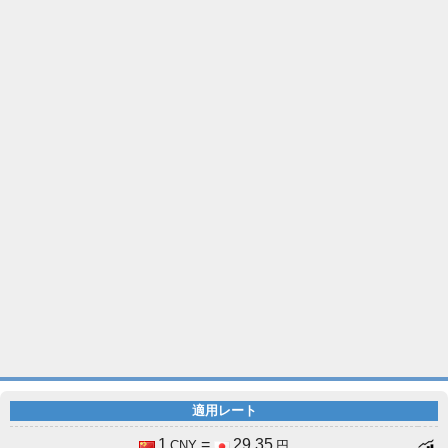
適用レート
1
=
29.35
CNY
円