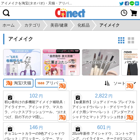
アイメイクを淘宝(タオバオ)・天猫・アリババから個人輸入・購入代行
ホーム
カテゴリ
美容/健康
化粧品
アイメイク
アイメイク
ビューラー
二重まぶたシール
アイブロウペンシル
パウダー
淘宝/天猫
アリババ
102
2,822
円
円
初心者向けの多機能アイメイク補助具：
【春夏新作】ジュディドール プレイフル
アイライナー、アイシャドウ、マスカ
アイシャドウパレット - デイリーライト
ラ、バックスプラッシュツール、つけま
メイク用シマーパレット（アンダーアイ
つげ、目の下のクマ隠し。
シャドウとマットブラッシュ付き）
146
601
円
円
チョコレートカラーの9色アイシャドウ
2025年新作 アイシャドウ、コントゥアリ
パレット：グリッター、シマー、マッ
ング、ハイライター、チークが1つにな