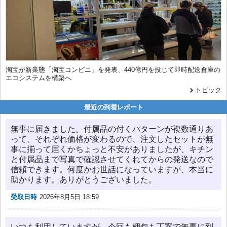
淘宝が新業態「淘宝コンビニ」を発表、440億円を投じて即時配送倉庫の
エコシステムを構築へ
トピック
最近の到着レポート
無事に届きました。付属品の付くパターンが複数通りあ
って、それぞれ価格が変わるので、注文したセットが無
事に揃って届くかちょっと不安がありましたが、キチン
と付属品まで写真で確認させてくれてからの発送なので
信頼できます。何度かお世話になっていますが、本当に
助かります。ありがとうございました。
受取日時
2026年8月5日 18:59
いつも利用していますが、今回も梱包も丁寧で無事に到