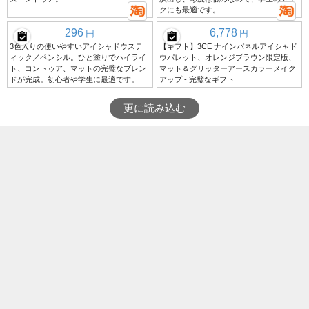
クにも最適です。
296
6,778
円
円
3色入りの使いやすいアイシャドウステ
【ギフト】3CE ナインパネルアイシャド
ィック／ペンシル。ひと塗りでハイライ
ウパレット、オレンジブラウン限定版、
ト、コントゥア、マットの完璧なブレン
マット＆グリッターアースカラーメイク
ドが完成。初心者や学生に最適です。
アップ - 完璧なギフト
更に読み込む