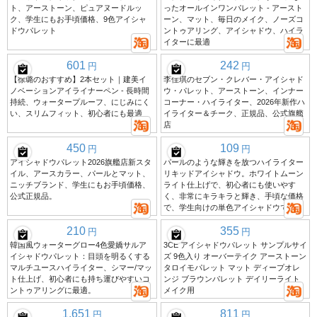
ト、アーストーン、ピュアヌードルッ
ったオールインワンパレット - アースト
ク、学生にもお手頃価格、9色アイシャ
ーン、マット、毎日のメイク、ノーズコ
ドウパレット
ントゥアリング、アイシャドウ、ハイラ
イターに最適
601
242
円
円
【徐璐のおすすめ】2本セット｜建美イ
李佳琪のセブン・クレバー・アイシャド
ノベーションアイライナーペン - 長時間
ウ・パレット、アーストーン、インナー
持続、ウォータープルーフ、にじみにく
コーナー・ハイライター、2026年新作ハ
い、スリムフィット、初心者にも最適
イライター＆チーク、正規品、公式旗艦
店
450
109
円
円
アイシャドウパレット2026旗艦店新スタ
パールのような輝きを放つハイライター
イル、アースカラー、パールとマット、
リキッドアイシャドウ。ホワイトムーン
ニッチブランド、学生にもお手頃価格、
ライト仕上げで、初心者にも使いやす
公式正規品。
く、非常にキラキラと輝き、手頃な価格
で、学生向けの単色アイシャドウです。
210
355
円
円
韓国風ウォーターグロー4色愛嬌サルア
3CE アイシャドウパレット サンプルサイ
イシャドウパレット：目頭を明るくする
ズ 9色入り オーバーテイク アーストーン
マルチユースハイライター、シマー/マッ
タロイモパレット マット ディープオレ
ト仕上げ、初心者にも持ち運びやすいコ
ンジ ブラウンパレット デイリーライト
ントゥアリングに最適。
メイク用
1,651
811
円
円