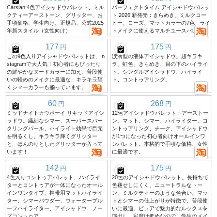
Carslan 4色アイシャドウパレット、ミル
パーフェクトタイム アイシャドウパレッ
クティーアーストーン、グリッター、お
ト 2026 新発売：きらめき、ミルクコー
手頃価格、学生向け、正規品、公式2025
ヒー、ローズ、マットカラーの7色 - ライ
年新スタイル（女性向け）
トメイクに使えるマルチユースパレット
177
175
円
円
この9色入りアイシャドウパレットは、In
涙滴型の液体アイシャドウ。超キラキ
stagramで大人気！初心者にもぴったり
ラ、虹色、きらめき、目の下のハイライ
の鮮やかなヌードカラーに加え、普段使
ト、シングルアイシャドウ、ハイライ
いの軽めのメイクに最適な、キラキラ輝
ト、コントゥアリング。
くシマーカラーも揃っています。
60
268
円
円
ミッドナイトカウボーイ リキッドアイシ
12色アイシャドウパレット：アーストー
ャドウ。繊細なシマー、スーパースパー
ン、マット、シマー、ハイライター、コ
クリングパール、ハイライト効果で目元
ントゥアリング、チーク、アイシャドウ
を明るくし、キラキラ輝くグリッター
が1つになった初心者向けオールインワ
と、ほんのりとしたグリッターが入って
ンパレット。本格的で手頃な価格、女性
います！
に最適です。
142
175
円
円
4色入りコントゥアパレット、ハイライ
20色のアイシャドウパレット。長持ちで
ターとコントゥアが一体になったオール
色褪せしにくく、ニュートラルなトー
インワンタイプ、携帯用マットハイライ
ン、ミルクティーのような色合い、マッ
ター、シマーパウダー、ウォータープル
トとシマーの仕上がりが特徴で、普段使
ーフハイライター、アイシャドウ、ノー
いに最適。ピュアで魅力的なルックスを
ズコントゥア。
演出し、彩度は低めなので、学生のメイ