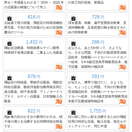
寄せ！市場薬もわかる！ 2024 ～ 2025 年
の加工特許技術、新製品
の点眼薬の模倣について学ぶ
816
728
円
円
点眼薬で視力回復。飛蚊症の特殊訓練効
済有靈滴、肉棘、扁平疣贅除去軟膏、宜
果写真。子供の視力回復のための非薬物
茂玲蝈軟膏、足底疣贅の根を除去するた
魔法のツール
めの特殊軟膏
1,432
288
円
円
飛蚊症治療薬、特殊効果ルテイン眼帯、
お父さん、あと5分待って、さような
特殊硝子体濁点眼薬、二重まぶた洗眼薬
ら、小さな問題、子供の行動習慣育成物
語絵本、幼稚園ハードカバーハードカバ
ー絵本、3-6-8歳児啓発早期教育絵本、親
子読書、就寝時の物語本
878
291
円
円
飛蚊症の特効薬、華鎮丹点眼薬、飛蚊症
お母さん、携帯で遊びたい、さような
特効点眼薬、眼前浮遊影治療用南京同仁
ら、ちょっとした問題、子供の行動習慣
湯点眼薬、硝子体混濁、アミノヨードペ
育成物語絵本、幼稚園ハードカバーハー
プチド、ルテイン点眼薬、日本製輸入点
ドカバー絵本、3-6-8歳児啓発早期教育絵
眼薬
本親子読書就寝時物語本
822
1,755
円
円
高齢者の目のかすみや眼球のかすみ、硝
目の前に浮かぶ影を治療するための飛蚊
子体の濁りを治療する白内障特効点眼薬
症用の特別な目薬、輸入目薬、南京ルテ
です。
インアイパッチ、同仁中湯