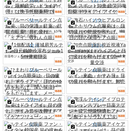
35
112
円
円
ルテイン点眼薬（かすみ目、眼精疲労、
ブルーベリールテイン点眼薬 スポット卸
ドライアイ用）は快手托藝薬局で販売中
売 疲労回復目薬 ドライアイ アイケア液
50
73
円
円
ブルーベリールテイン点眼薬、目の保
海石ハイノウヒアルロン酸ナトリウム点
護、目薬、抗菌点眼薬、目の疲れ、ドラ
眼薬は、目の疲れや乾燥を和らげ、毎日
イアイ、収れん点眼薬
の目の保湿ケア点眼薬です。
42
132
円
円
【1個配送】漢城易芳ルテイン目元鎮静
卸売点眼薬乱視近視液Yaoxianlangはドラ
冷湿布ジェル15ml黄箱目薬
イアイと目の疲れを和らげます10ml大量
交渉
44
44
円
円
ひまわりブルーベリールテイン点眼薬
ルテイン点眼薬はドライアイ、充血、か
は、目の疲れ、ドライアイ、目のかゆみ
すみ目、目の疲れを和らげます。卸売
を和らげ、深い保湿効果をもたらしま
す。メーカー直販
279
176
円
円
ブルーベリールテイン点眼薬はドライア
蘭渓ルテインアイプロテクションスプレ
イ、目の疲れ、かすみ目を改善するアイ
ー目薬スプレー疲労乾燥快適ヒアルロン
ケアソリューションです
酸ナトリウム人工涙液スポット
50
32
円
円
ルテイン点眼薬 ファン・カオタン 韓国
ルテイン点眼薬アイケアソリューション