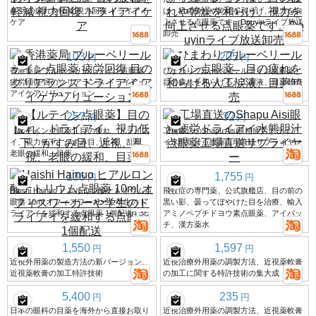
産 目の疲れを軽減 視力回復 ドライアイ
は、目の疲れや乾燥を和らげ、視力を向
ケア
上させる点眼薬です。Douyinライブ放送
卸売
103
205
円
円
香港薬局 ブルーベリールテイン点眼薬
ひまわりブルーベリールテイン点眼薬、
疲労回復 目のクリアランス ドライアイ
目の疲れを和らげる人工涙液、目薬卸売
アイケアソリューション
257
32
円
円
【ルテイン点眼薬】目の疲れ、ドライア
工場直送のShapu Aisi眼精疲労ドライア
イ、視力低下、かすみ目、近視、乱視、
イ水熊胆汁点眼薬工場直送サプライヤー
老眼の緩和、目薬
136
1,755
円
円
Haishi Hainuo ヒアルロン酸ナトリウム点
飛蚊症の専門薬、公式旗艦店、目の前の
眼薬 10ml オフィスワーカーや学生のド
黒い影、曇ってぼやけた目を治療、輸入
ライアイを緩和する点眼薬 1個配送
アミノペプチドヨウ素点眼薬、アイパッ
チ、漢方薬水
1,550
1,597
円
円
近視外用薬の製造方法の新バージョン、
近視治療外用薬の調製方法、近視薬軟膏
近視薬軟膏の加工特許技術
の加工に関する特許技術の集大成
5,400
235
円
円
日本の眼科の目薬を海外から直接お取り
近視治療外用薬の調製方法、近視薬軟膏