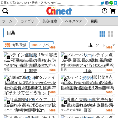
目薬を淘宝(タオバオ)・天猫・アリババから個人輸入・購入代行
ホーム
カテゴリ
美容/健康
ヘルスケア
目薬
目薬
淘宝/天猫
アリババ
126
73
円
円
ルテイン点眼薬 15ml 溶接工 夜更かし 目
ブルーベリールテイン点眼薬 目薬 目の
の疲れ ドライアイ 洗眼 点眼薬 スポット
疲れ 視覚疲労 ドライアイ 収れん点眼薬
卸売
目薬
62
106
円
円
Hai&#39;s Heino ルテイン アイケアソリ
ルテインベア胆汁清涼点眼薬 ドライアイ
ューション 目の疲れを緩和する目薬 ア
目の保護 目の疲れ 医療用 12ml点眼薬
イケアソリューション 15ml
82
38
円
円
目薬卸売りアイケア、目の疲れを和らげ
香港百栄熊胆漢方成分配合 目の疲れやか
るハーブ抗菌液体目薬12ml
すみ目対策目薬