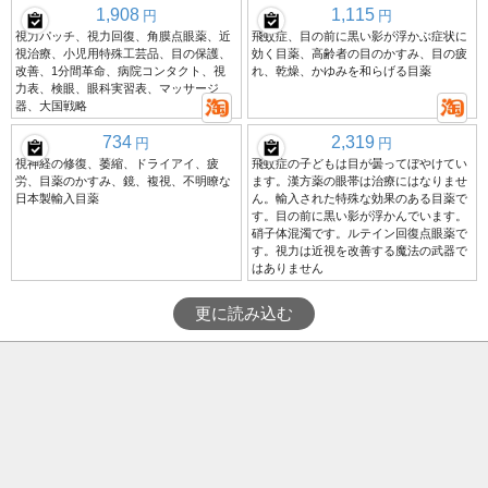
1,908
1,115
円
円
視力パッチ、視力回復、角膜点眼薬、近
飛蚊症、目の前に黒い影が浮かぶ症状に
視治療、小児用特殊工芸品、目の保護、
効く目薬、高齢者の目のかすみ、目の疲
改善、1分間革命、病院コンタクト、視
れ、乾燥、かゆみを和らげる目薬
力表、検眼、眼科実習表、マッサージ
器、大国戦略
734
2,319
円
円
視神経の修復、萎縮、ドライアイ、疲
飛蚊症の子どもは目が曇ってぼやけてい
労、目薬のかすみ、鏡、複視、不明瞭な
ます。漢方薬の眼帯は治療にはなりませ
日本製輸入目薬
ん。輸入された特殊な効果のある目薬で
す。目の前に黒い影が浮かんでいます。
硝子体混濁です。ルテイン回復点眼薬で
す。視力は近視を改善する魔法の武器で
はありません
更に読み込む