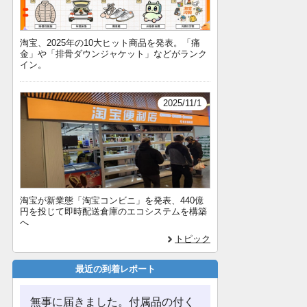
淘宝、2025年の10大ヒット商品を発表。「痛
金」や「排骨ダウンジャケット」などがランク
イン。
2025/11/1
淘宝が新業態「淘宝コンビニ」を発表、440億
円を投じて即時配送倉庫のエコシステムを構築
へ
トピック
最近の到着レポート
無事に届きました。付属品の付く