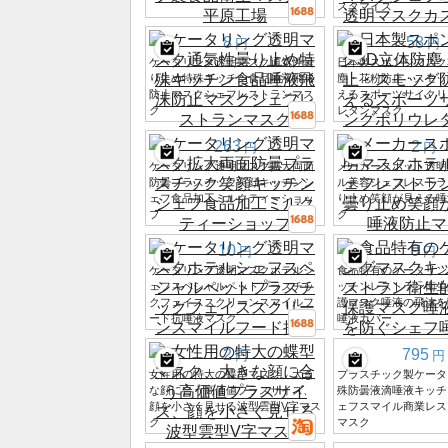
スタマイズ
8
58
円
円
ケータリング透明マスク通気性曇
日本製スポンジマスク
り止め特殊キッチン食品唾液飛沫
塵・花粉防止・スモッ
防止マスクシェフレストランマス
えるスポーツサイクリ
ク
レタンマスク
263
2
円
円
ケータリング透明マスク拡大両面
メーカースポット透明
防曇プラスチック笑顔キッチンシ
ル美容シェフレストラ
ェフ食品加工ミルクティーショッ
り止め笑顔が見える唾
プ
ク
10
9
円
円
ケータリング透明マスクホテルシ
食品特有のケータリン
ェフスペシャルペットプラスチッ
ッチンレストラン衛生
クフェイススクリーンスマイルフ
護マスク唾液の飛沫を
ード抗唾液マスク
唾液カバー
2
795
円
円
女性用の特大の蝶型マスク、大き
プラスチック製ケータ
な顔に合う高価値プラスサイズ、
殊防曇液滴唾液キッチ
顔を小さく見せる波型雲型V字マス
ェフスマイル商業レス
ク
マスク