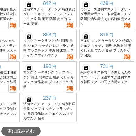
842
439
円
円
用透明拡大
透明マスク ケータリング 特殊食品
ワンピース透明マスクケータリン
捨て唾液防
グレード キッチン シェフ プラス
グ専用食品グレード食堂キッチン
夏通気性
チック 防曇 両面 防曇 衛生的 スト
防曇防滴防曇洗える高解像度マス
ール 笑顔
ク
863
816
円
円
スペシャル
マスク ケータリング 特別料理 食
日本のマスク ケータリング 特別な
 レストラン
堂 シェフ キッチン レストラン 透
シェフ キッチン 調理 泡防止 唾液
透明 大人用
明 プラスチック 唾液 飛沫防止 フ
くしゃみ マスク 食品 プラスチッ
ェイス スマイルマスク
ク 透明
190
731
円
円
円
別な透明使
マスク ケータリング シェフ キッ
飛沫ウイルスを防ぐ子供と大人の
ク飛沫防止
チン 調理 飛沫防止 唾液 くしゃみ
ユニバーサル保護マスク透明マス
マスク防曇
マスク 食品衛生 プラスチック 透
ク韓国スターの同じ透明マスク
明
237
円
クシェフ専
透明マスク ケータリング 特別料理
ッフ飛沫防
食堂 シェフ キッチン プラスチッ
チックマス
ク 唾液飛沫防止 フェイス スマイ
ルマスク 保護
更に読み込む