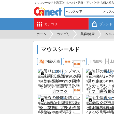
マウスシールドを淘宝(タオバオ)・天猫・アリババから個人輸
カテゴリ
ブランド
ホーム
カテゴリ
美容/健康
ヘル
マウスシールド
-
淘宝/天猫
アリババ
161
204
円
円
曇り止めリップマスク透明PC保護
笑顔の透明マスク、ケ
マスク飛沫防止隔離マスク国境を
マスク、曇り止め、キ
越えた非曇り止め透明マスク
ストラン、唾液、シェ
沫防止、プラスチック
477
11
円
円
唾液の飛散を防ぐレストラン用透
衛生保護ケータリング
明マスク、笑顔、プラスチック製
スチック透明唾液防止
食品衛生マスク、平原工場
スクシェフ唾液防止透