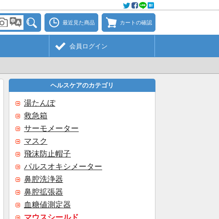
最近見た商品
カートの確認
会員ログイン
ヘルスケアのカテゴリ
湯たんぽ
救急箱
サーモメーター
マスク
飛沫防止帽子
パルスオキシメーター
鼻腔洗浄器
鼻腔拡張器
血糖値測定器
マウスシールド