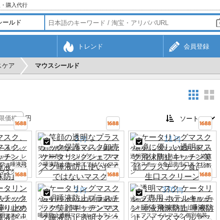
入・購入代行
トレンド
会員登録
スケア
マウスシールド
円
3
11
円
円
ータリング
笑顔の透明なプラスチック保護マ
ケータリングマスク環境に優しい
ッチン、レ
スク卸売ケータリングシェフマス
透明マスク飛沫防止キッチン笑顔
フ、唾液飛
ク唾液防止使い捨てではないマス
プラスチック食品衛生口スクリー
マスク
ク
ン
3
370
円
円
マスクプラ
ケータリングマスク透明唾液防止
透明マスク ケータリング専用 ホテ
曇り止めマ
プラスチック笑顔キッチンマスク
ルキッチン 唾液飛沫防止 唾液防止
明マスクカ
唾液防止透明マスクレストランミ
シェフスマイルマスク 個別包装