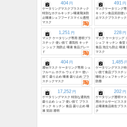
404
491
円
円
ケータリングマスクプラスチック
マスクケータリング専
特別なホテルキッチン唾液飛沫防
キッチン食品笑顔使い
止唾液シェフフードスマイル透明
止マスクプラスチック
マスク
1,251
228
円
円
マスク ケータリング専用 透明プラ
マスク ケータリング 
スチック 使い捨て 通気性 キッチ
シェフ キッチン 食堂
ン シェフ 泡防止 唾液 食品グレー
食品 泡立ち防止 唾液 
ド
マスク
404
1,485
円
透明マスク ケータリング専用 シェ
ケータリングマスク特
フルーム ホテル ウェイター 使い
い捨て食品プラスチッ
捨て 曇り止め 唾液 曇り止め プラ
唾吐きシェフキッチン
スチックマスク
防塵
17,252
202
円
円
ケータリングマスク 特別な通気性
ケータリング透明マス
曇り止め シェフ 使い捨て プラス
用ホテルサービススタ
チック キッチン 食品 曇り止め 唾
止唾液食品衛生プラス
液 笑顔 透明
ク