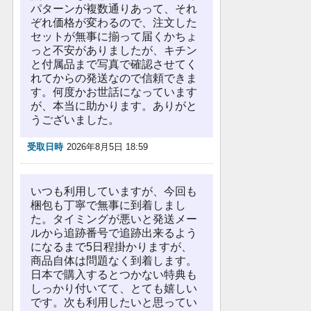
パターンが複数通りあって、それ
ぞれ価格が変わるので、注文した
セットが無事に揃って届くかちょ
っと不安がありましたが、キチン
と付属品まで写真で確認させてく
れてからの発送なので信頼できま
す。何度かお世話になっています
が、本当に助かります。ありがと
うございました。
受取日時
2026年8月5日 18:59
いつも利用していますが、今回も
梱包も丁寧で無事に到着しまし
た。タイミングが悪いと発送メー
ルから追跡番号で追跡出来るよう
になるまで5日程掛かりますが、
商品自体は問題なく到着します。
日本で購入するとつかない特典も
しっかり付いてて、とても嬉しい
です。次も利用したいと思ってい