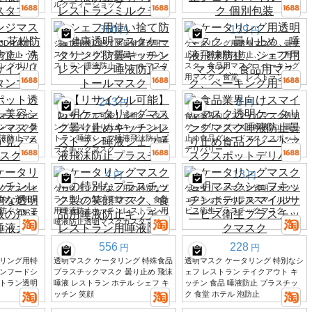
ルクティーショップ
360
139
円
円
3D立体防
シェフ用使い捨て防曇健康透明マ
ケータリング用透明マスク、曇り
グ防止・洗
スクケータリング防曇キッチンレ
止め、唾液飛沫防止、シェフ用マ
ングポリウ
ストラン唾液防止ストールマスク
スク、食品用マスク、ベーキング
用マスク、食堂、レストラン用
243
8
円
円
マスクホテ
【リサイクル可能】透明ケータリ
食品業界向けスマイルマスク透明
ンマスク曇
ングマスク曇り止めキッチンレス
ケータリングマスク唾液防止曇り
液防止マス
トラン唾液シェフ唾液飛沫防止プ
止め食品グレードマスクスポット
ラスチックマスク
デリバリー
4
13
円
円
グマスクキ
ケータリングマスク用の特別なプ
ケータリングマスク透明マスクシ
的な透明保
ラスチック製の笑顔マスク、食品
ェフキッチンホテルスマイルサー
防ぐシェフ
用唾液防止キッチンレストラン用
ビス衛生プラスチックマスク
唾液防止透明マスクカスタマイズ
556
228
円
円
リング用特
透明マスク ケータリング 特殊食品
透明マスク ケータリング 特別なシ
ンフードシ
プラスチックマスク 曇り止め 飛沫
ェフ レストラン テイクアウト キ
トラン透明
唾液 レストラン ホテル シェフ キ
ッチン 食品 唾液防止 プラスチッ
ッチン 笑顔
ク 食堂 ホテル 泡防止