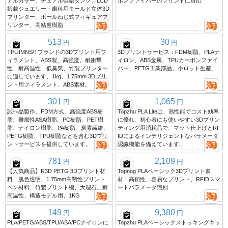
アルカラー、デュアル供給タンク、LCD
ボンファイバーのプリントに対応
搭載ジュエリー・歯科用モールド立体3D
プリンター、ボールねじ式フィギュアプ
リンター、高粘度樹脂
513
30
円
円
TPOIMNS/Tブランドの3Dプリント用フ
3Dプリントサービス：FDM樹脂、PLAナ
ィラメント、ABS製、高強度、耐衝撃
イロン、ABS金属、TPUカーボンファイ
性、耐高温性、低臭気、竹製プリンター
バー、PETG工業部品、小ロット生産。
に適しています、1kg、1.75mm 3Dプリ
ント用フィラメント、ABS素材。
301
1,065
円
円
試作品製作、FDM方式、高強度ABS樹
Topzhu PLA Liteは、高性能でコスト効率
脂、難燃性ASA樹脂、PC樹脂、PET樹
に優れ、初心者にも使いやすい3Dプリン
脂、ナイロン樹脂、PA樹脂、炭素繊維、
ティング用消耗品で、マット仕上げとRF
PETG樹脂、TPU樹脂などを含む3Dプリ
IDによるインテリジェントなパラメータ
ントサービスを提供しています。
認識機能を備えています。
781
2,109
円
円
【人気商品】R3D PETG 3Dプリント材
Tophog PLAベーシック3Dプリント素
料、肌色透明、1.75mm高靭性プリント
材：高靭性、容易なプリント、RFIDスマ
ペン材料、竹製プリント機、大理石、耐
ートパラメータ識別
高温性、構造モデル用、1KG
149
9,380
円
円
PLA/PETG/ABS/TPU/ASA/PCナイロンに
Topzhu PLAベーシックストッキングキッ