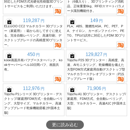
対応したFDM方式光硬化性樹脂3Dプリン
ト（6個入り）、3Dプリンティング消耗
トサービスをご利用いただけます。
品、正味重量6kg、RFIDスマートパラメ
ータ識別機能付き。
119,287
149
円
円
ELEGOO CC2 マルチカラー 3Dプリンタ
PLA、ABS、難燃性ASA、PC、PET、P
ー（家庭用）：箱から出してすぐに使え
A、ナイロン、カーボンファイバー、PE
る、完全自動レベリング、高速印刷、デ
TG、TPUの試作に対応したFDM 3Dプリ
スクトップグレードの高精度3Dプリンタ
ントサービス。
ー。
450
129,827
円
円
kook画面共有バフブースターパック、ko
Topzhu P2S 3Dプリンター：高精度、高
okサーバーレベル10日間バフ、画面共
速、AIモニタリング、乾燥機能を備えた
有。
大型FDM方式家庭用自動デスクトップ型
マルチカラーステレオプリンター（P1S
アップグレード版）
112,976
71,906
円
円
Topzhu P1シリーズ 3Dプリンター - デス
Topzhu A1 3Dプリンター、デスクトップ/
クトップ/家庭用FDM方式 - 全自動レベリ
家庭用、FDM方式、全自動レベリング、
ング、大型サイズ、マルチカラー、高速
大型、マルチカラー、高速A1C [中国本土
アップグレード乾燥機能搭載 [中国本土
版]
版]
更に読み込む