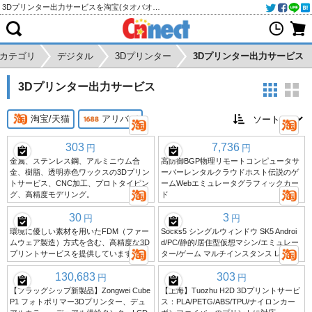
3Dプリンター出力サービスを淘宝(タオバオ)・天猫・アリババから個人輸入・購入代行
カテゴリ
デジタル
3Dプリンター
3Dプリンター出力サービス
3Dプリンター出力サービス
淘宝/天猫
アリババ
303
7,736
円
円
金属、ステンレス鋼、アルミニウム合
高防御BGP物理リモートコンピュータサ
金、樹脂、透明赤色ワックスの3Dプリン
ーバーレンタルクラウドホスト伝説のゲ
トサービス、CNC加工、プロトタイピン
ームWebエミュレータグラフィックカー
グ、高精度モデリング。
ド
30
3
円
円
環境に優しい素材を用いたFDM（ファー
Socks5 シングルウィンドウ SK5 Androi
ムウェア製造）方式を含む、高精度な3D
d/PC/静的/居住型仮想マシン/エミュレー
プリントサービスを提供しています。
ター/ゲーム マルチインスタンス Laoyu
130,683
303
円
円
【フラッグシップ新製品】Zongwei Cube
【上海】Tuozhu H2D 3Dプリントサービ
P1 フォトポリマー3Dプリンター、デュ
ス：PLA/PETG/ABS/TPU/ナイロンカー