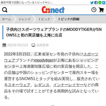
最近中国で話題になっているトピックやニュースをご紹介します
ホーム
トレンド
トピック
トピックの詳細
子供向けスポーツウェアブランドのMOODYTIGERがSN
OW51と初の実店舗を上海に出店
2022年3月21日
品牌星球
2022年3月15日、
広東省深セン市発の子供向け
スポーツ
ウェア
ブランドの
moodytiger
が上海にあるショッピング
センター
上海港匯恒隆広場に初の実店舗を開店した。こ
の店舗は中国のショッピングセンターで屋内スキー場を
運営するSNOW51とタッグを組み実現し、販売されてい
る
スキーウェア
、
レギンス
、
インナーレイヤー
などの商
品をその場で試すことができる画期的な試みとなってい
る。