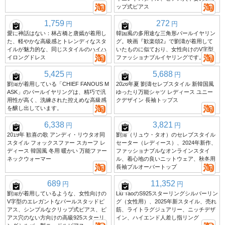
ップ式ピアス
1,759
272
円
円
愛に神話はない：林占橋と唐嫣が着用し
韓国風の多用途な三角形パールイヤリン
た、軽やかな高級感とトレンディなスタ
グ。映画『歓楽頌2』で劉濤が着用して
イルが魅力的な、同じスタイルのハイハ
いたものに似ており、女性向けのV字型
イロングドレス
ファッショナブルイヤリングです。
5,425
5,688
円
円
劉濤が着用している「CHIEF FANOUS M
2026年夏 劉濤セレブスタイル 新韓国風
ASK」のパールイヤリングは、精巧で汎
ゆったり万能シャツ レディース ユニー
用性が高く、洗練された控えめな高級感
クデザイン 長袖トップス
を醸し出しています。
6,338
3,821
円
円
2019年 歓喜の歌 アンディ・リウタオ同
劉濤（リュウ・タオ）のセレブスタイル
スタイル フォックスファー スカーフ レ
セーター（レディース）、2024年新作、
ディース 韓国風 冬用 暖かい 万能ファー
ファッショナブルなオンラインスタイ
ネックウォーマー
ル、着心地の良いニットウェア、秋冬用
長袖プルオーバートップ
689
11,352
円
円
劉濤が着用しているような、女性向けの
Liu TaoのS925スターリングシルバーリン
V字型のエレガントなパールスタッドピ
グ（女性用）、2025年新スタイル、売れ
アス、シンプルなクリップ式ピアス、ピ
筋、ライトラグジュアリー、ニッチデザ
アス穴のない方向けの高級925スターリ
イン、ハイエンド人差し指リング