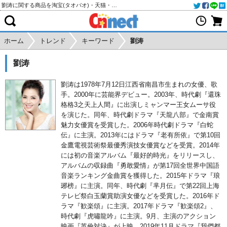
劉涛に関する商品を淘宝(タオバオ)・天猫・アリババから個人輸入・購入代行
ホーム
トレンド
キーワード
劉涛
劉涛
劉涛は1978年7月12日江西省南昌市生まれの女優、歌
手。2000年に芸能界デビュー。2003年、時代劇『還珠
格格3之天上人間』に出演しミャンマー王女ムーサ役
を演じた。同年、時代劇ドラマ『天龍八部』で金南賞
魅力女優賞を受賞した。2006年時代劇ドラマ『白蛇
伝』に主演。2013年にはドラマ『老有所依』で第10回
金鷹電視芸術祭最優秀演技女優賞などを受賞。2014年
には初の音楽アルバム『最好的時光』をリリースし、
アルバムの収録曲『勇敢愛情』が第17回全世界中国語
音楽ランキング金曲賞を獲得した。2015年ドラマ『琅
琊榜』に主演。同年、時代劇『芈月伝』で第22回上海
テレビ祭白玉蘭賞助演女優などを受賞した。2016年ド
ラマ『歓楽頌』に主演。2017年ドラマ『歓楽頌2』、
時代劇『虎嘯龍吟』に主演。9月、主演のアクション
映画『英倫対決』が上映。2019年11月ドラマ『我們都