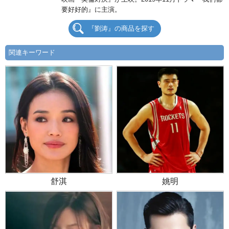
要好好的』に主演。
『劉涛』の商品を探す
関連キーワード
舒淇
姚明