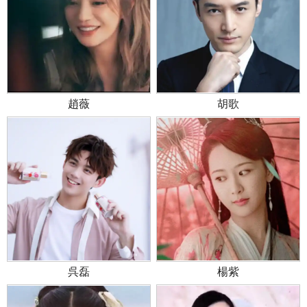
趙薇
胡歌
呉磊
楊紫