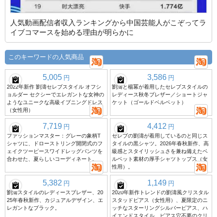
人気動画配信者収入ランキングから中国芸能人がこぞってラ
イブコマースを始める理由が明らかに
このキーワードの人気商品
5,005
3,586
円
円
2022年新作 劉濤セレブスタイル オフシ
劉濤と楊冪が着用したセレブスタイルの
ョルダー セクシーでエレガントな女神の
レディース秋冬ブレザー／ショートジャ
ようなユニークな高級イブニングドレス
ケット（ゴールドベルベット）
（女性用）
7,719
4,412
円
円
ファッションマスター：グレーの象柄T
セレブの劉濤が着用しているのと同じス
シャツに、ドローストリング開閉式のフ
タイルの黒シャツ。2026年春秋新作、高
ェイクツーピースワイドレッグパンツを
級感とスタイリッシュさを兼ね備えたベ
合わせた、夏らしいコーディネート。
ルベット素材の厚手シャツトップス（女
性用）。
5,382
1,149
円
円
劉濤スタイルのレディースブレザー、20
2020年新作トレンドの劉濤風クリスタル
25年春秋新作、カジュアルデザイン、エ
スタッドピアス（女性用）、夏限定のニ
レガントなブラック。
ッチなスターリングシルバーピアス、ハ
イエンドスタイル、ピアス穴不要のクリ