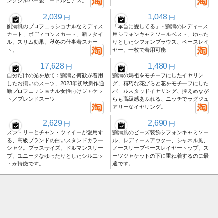
ングシルバー製ニードルピアス。
2,039
1,048
円
円
劉濤風のプロフェッショナルなミディス
「本当に愛してる」 - 劉濤のレディース
カート、ボディコンスカート、新スタイ
用シフォンキャミソールベスト、ゆった
ル、スリム効果、秋冬の仕事着スカー
りとしたシフォンブラウス、ベースレイ
ト。
ヤー、一枚で着用可能
17,628
1,480
円
円
自分だけの光を放て：劉濤と何歓が着用
劉濤の媽祖をモチーフにしたイヤリン
したお揃いのスーツ、2023年初秋新作通
グ、精巧な花びらと花をモチーフにした
勤プロフェッショナル女性向けジャケッ
パールスタッドイヤリング、控えめなが
ト／ブレンドスーツ
らも高級感あふれる、ニッチでラグジュ
アリーなイヤリング。
2,629
2,690
円
円
スン・リーとチャン・ツィイーが愛用す
劉濤風のビーズ装飾シフォンキャミソー
る、高級ブランドの白いスタンドカラー
ル、レディースアウター、シャネル風、
シャツ。プラスサイズ、ドルマンスリー
ノースリーブベースレイヤートップ、ス
ブ、ユニークなゆったりとしたシルエッ
ーツジャケットの下に重ね着するのに最
トが特徴です。
適です。