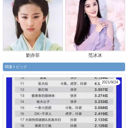
劉亦菲
范冰冰
関連トピック
2021/9/24