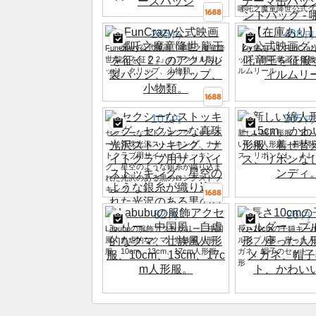
哪吒之魔童降世公式グ
285
438
円
円
FunCrazy公式映画『哪吒之魔童降
【在庫あり】FunCra
世 龍王を征く 2』のアクリル製バ
ッズ：哪吒竜王を征服す
ッジ、クリップ、小物類。
ルムリール
101
205
円
円
セクシーなストッキング、セクシ
新しい綿人形服、10～
ーな真珠光沢ストッキング、ナイ
いい綿人形服、着せ替
トクラブ用サイハイストッキン
ス、リボンなし、トレ
グ、星空のような銀糸が織り込ま
れた光沢のある黒のロングストッ
キング
82
26
円
円
Labubuの服飾アクセサリー、中国
長さ10cmの子猫キー
風、自虐的なクマ、壮族風人形
ルタブ人形、座った人
服、10cm、13cm、17cm人形服。
ガネ、帽子のセット、
形