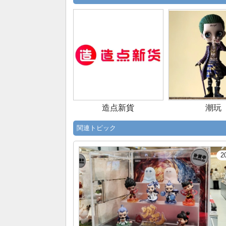
造点新貨
潮玩
関連トピック
2