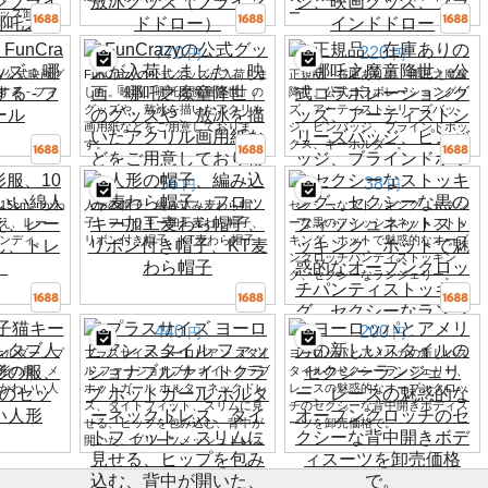
ッズ卸売
ー
770
220
円
円
zy公式映画グ
FunCrazyの公式グッズが入荷しま
正規品、在庫ありの『哪吒之魔童
る - フィ
した。映画「哪吒之魔童降世」の
降世』公式コラボレーショングッ
グッズや、敖冰を描いたアクリル
ズ、アーティストシリーズバッ
画用紙などをご用意しておりま
ジ、ピンバッジ、ブラインドボッ
す。
クス、キーホルダー。
56
38
円
円
15cm、かわ
人形の帽子、編み込み麦わら帽
セクシーなストッキング、セクシ
え、レー
子、フロッキー加工麦わら帽子、
ーな黒のフィッシュネットストッ
ンディ。
リボン付き帽子、KT麦わら帽子
キング、ホットで魅惑的なオープ
ンクロッチパンティストッキン
グ、セクシーなランジェリー。
440
200
円
円
ホルダー、プ
プラスサイズ ヨーロピアン スタイ
ヨーロッパとアメリカの新しいス
形の服、メ
ル ファッショナブル ナイトクラブ
タイルのセクシーランジェリー、
かわいい人
ホットガール ホルターネックドレ
レースの魅惑的なオープンクロッ
ス、タイトフィット、スリムに見
チのセクシーな背中開きボディス
せる、ヒップを包み込む、背中が
ーツを卸売価格で。
開いた、プリーツメッシュドレス