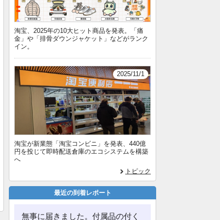
淘宝、2025年の10大ヒット商品を発表。「痛
金」や「排骨ダウンジャケット」などがランク
イン。
2025/11/1
淘宝が新業態「淘宝コンビニ」を発表、440億
円を投じて即時配送倉庫のエコシステムを構築
へ
トピック
最近の到着レポート
無事に届きました。付属品の付く