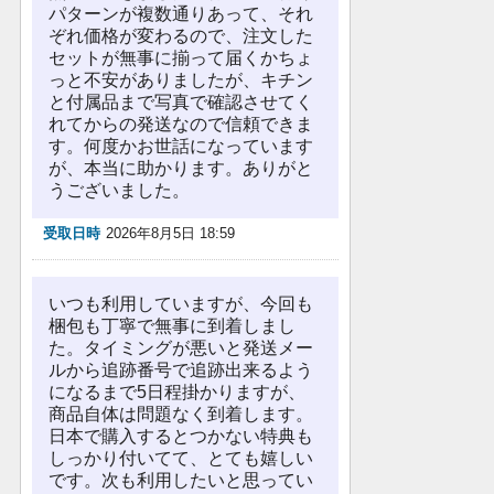
パターンが複数通りあって、それ
ぞれ価格が変わるので、注文した
セットが無事に揃って届くかちょ
っと不安がありましたが、キチン
と付属品まで写真で確認させてく
れてからの発送なので信頼できま
す。何度かお世話になっています
が、本当に助かります。ありがと
うございました。
受取日時
2026年8月5日 18:59
いつも利用していますが、今回も
梱包も丁寧で無事に到着しまし
た。タイミングが悪いと発送メー
ルから追跡番号で追跡出来るよう
になるまで5日程掛かりますが、
商品自体は問題なく到着します。
日本で購入するとつかない特典も
しっかり付いてて、とても嬉しい
です。次も利用したいと思ってい