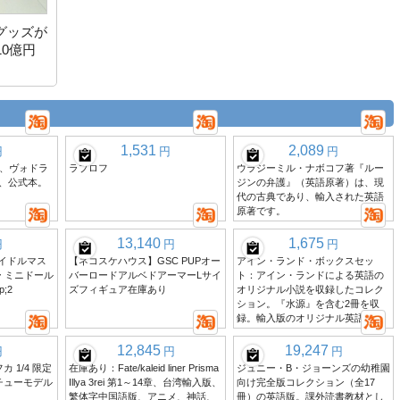
グッズが
0億円
1,531
2,089
円
円
円
、ヴォドラ
ラブロフ
ウラジーミル・ナボコフ著『ルー
ス、公式本。
ジンの弁護』（英語原著）は、現
代の古典であり、輸入された英語
原著です。
13,140
1,675
円
円
円
ト アイドルマス
【ネコスケハウス】GSC PUPオー
アイン・ランド・ボックスセッ
 ミニドール
バーロードアルベドアーマーLサイ
ト：アイン・ランドによる英語の
p;2
ズフィギュア在庫あり
オリジナル小説を収録したコレク
ション。『水源』を含む2冊を収
録。輸入版のオリジナル英語版。
12,845
19,247
円
円
円
 1/4 限定
在庫あり：Fate/kaleid liner Prisma
ジュニー・B・ジョーンズの幼稚園
チューモデル
Illya 3rei 第1～14章、台湾輸入版、
向け完全版コレクション（全17
繁体字中国語版、アニメ、神話、
冊）の英語版。課外読書教材とし