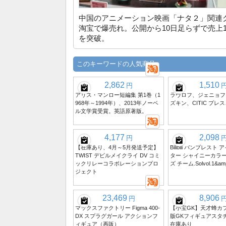
中国のアニメーション映画「ナタ２」関連
淘宝で爆売れ。公開から10日足らずで売上1
を突破。
このキーワードの人気商品
2,862
1,510
円
アリス・マンロー短編集 第1巻（1
ラヴロフ、ジェニョフ
968年～1994年）、2013年ノーベ
ズキン、CITIC プレ
ル文学賞受賞。英語原著版。
4,177
2,098
円
【在庫あり、4月～5月発送予定】
Bilibili バンプレス
TWIST デビルメイクライ DV コミ
ター シャイニーカラー
ックリレーコラボレーションプロ
ズ チーム.Solvol.1&am
ジェクト
23,469
8,906
円
マックスファクトリー Figma 400-
【小宝GK】天才蜂カフカ
DX スプラグガール アクションフ
版GKフィギュアスタ
ィギュア（再販）
在庫あり