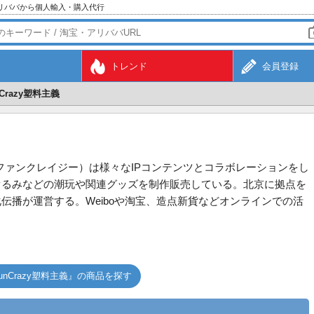
アリババから個人輸入・購入代行
トレンド
会員登録
nCrazy塑料主義
義（ファンクレイジー）は様々なIPコンテンツとコラボレーションをし
ぐるみなどの潮玩や関連グッズを制作販売している。北京に拠点を
伝播が運営する。Weiboや淘宝、造点新貨などオンラインでの活
unCrazy塑料主義』の商品を探す