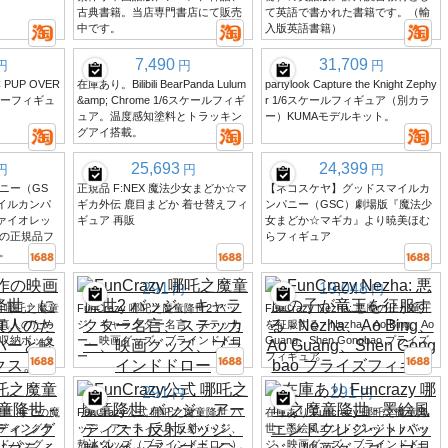
古典書籍。当店専門書店にて販売
て英語で書かれた書籍です。（輸
中です。
入版英語書籍）
7,490
31,709
円
円
円
PUP OVER
在庫あり。Bilibili BearPanda Lulum
partylook Capture the Knight Zephy
マーフィギュ
&amp; Chrome 1/6スケールフィギ
r 1/6スケールフィギュア（別カラ
ュア。温度感知塗料とトラッキン
ー）KUMAモデルキット。
グアイ搭載。
25,693
24,399
円
円
円
ニー（GS
正規品 F:NEX 魔法少女まどか☆マ
【ネコスケヤ】グッドスマイルカ
イルカンパ
ギカ外伝 鹿目まどか 着せ替えフィ
ンパニー（GSC）劇場版『魔法少
ヴァイオレッ
ギュア 再販
女まどか☆マギカ』より暁美ほむ
の正規品フ
らフィギュア
。
291
19,048
円
円
画「哪吒之魔童
FunCrazy 哪吒之魔童降世2 バッ
FunCrazy Nezha: 悪魔の子が竜王
真人のため
ジ、キャラクター名言、ステッカ
を征服する - Nezha、Ao Bing、Ao
収納ボック
ー、映画グッズ、ブラインドドロ
Guang、Shen Gongbao プライズ
ー
フィギュア
291
291
円
円
世 海での魔
FunCrazy公式 哪吒之魔童降世 バ
在庫あり Funcrazy 哪吒之魔童降
ンディングテ
ッジ、アーティスト反射バッジ、
世 - 墨絵風エンドクレジットバッ
バッグ -
敖冰グッズ（ブラインドドロー）
ジ、映画グッズ、ブラインドドロ