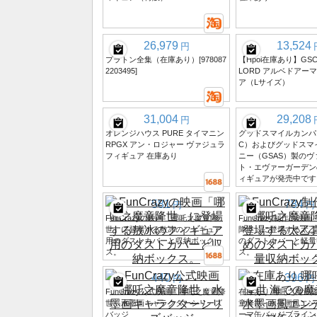
26,979
13,524
円
プラトン全集（在庫あり）[978087
【Hpoi在庫あり】GSC 
2203495]
LORD アルベドアー
ア（Lサイズ）
31,004
29,208
円
オレンジハウス PURE タイマニン
グッドスマイルカンパ
RPGX アン・ロジャー ヴァジュラ
C）およびグッドスマ
フィギュア 在庫あり
ニー（GSAS）製の
ト・エヴァーガーデン
ィギュアが発売中です
581
784
円
円
FunCrazyの映画「哪吒之魔童降
FunCrazy制作の映
世」に登場する敖冰のフィギュア
降世」に登場する太乙
用のダストカバーと収納ボック
のダストカバーと軽量
ス。
ス。
440
396
円
円
FunCrazy公式映画「哪吒之魔童降
在庫あり 哪吒之魔童降
世」水墨画キャラクターシリーズ
童降世 - 水墨画風エ
バッジ
ーマ缶バッジブラインド