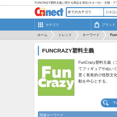
FUNCRAZY塑料主義に関する商品を淘宝(タオバオ)・天猫・
カテゴリ
ブランド
ホーム
トレンド
キーワード
Fu
FUNCRAZY塑料主義
FunCrazy塑料主
てフィギュアやぬい
置く爸爸的小怪獣文化
動を中心とする。
『F
関連キーワード