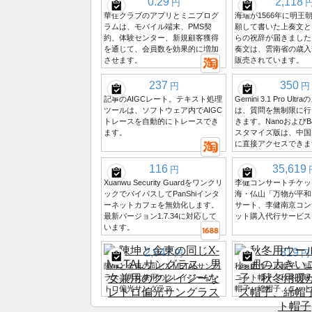
0.29
2,118
円
華住クラブのアプリとミニプログ
海瑞が1566年に明王
ラムは、モバイル端末、PMS契
願して書いた上奏文と
約、体験センター、新規顧客獲得
らの祝辞が届きました
を通じて、会員数を効果的に増加
奏文は、雲南省の歳入
させます。
販売されています。
237
350
円
円
記事のAIGCレート。テキスト処理
Gemini 3.1 Pro Ult
ツールは、ソフトウェア内でAIGC
は、質問を無制限に行
トレースを自動的にトレースでき
きます。NanoおよびBa
ます。
スタマイズ版は、中国
に直接アクセスできま
116
35,619
円
Xuanwu Security Guardをワンクリ
李健コンサートチケッ
ックでバイパスしてPanShiインタ
海・仏山「万物が平和
ーネットカフェを無効化します。
サート、李健南京コン
最新バージョン1.7.34に対応して
ット購入代行サービス
います。
2,047
819
円
円
陳坤と金東の同じX-METALサング
秋冬用ウール帽子、頭
ラス、男女兼用のクレイジーなレ
ニット帽子、秋冬用暖
トロ偏光サングラス
帽子、綿帽子、ニット