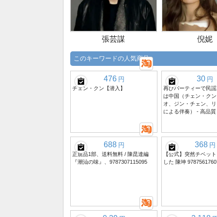
張芸謀
倪妮
このキーワードの人気商品
476
30
円
円
チェン・クン【潜入】
再びパーティーで民謡を
は中国（チェン・クン
オ、ジン・チェン、リ
による伴奏） - 高品質
688
368
円
円
正規品1部、送料無料 / 陳昆達編
【公式】突然チベット
『潮汕の味』、9787307115095
した 陳坤 9787561760