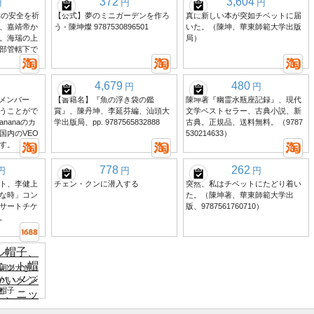
372
3,604
円
円
円
朝の安全を祈
【公式】夢のミニガーデンを作ろ
真に新しい本が突如チベットに届
、嘉靖帝か
う - 陳坤燦 9787530896501
いた。（陳坤、華東師範大学出版
。海瑞の上
局）
部管轄下で
4,679
480
円
円
raのメンバー
【書籍名】『魚の浮き袋の鑑
陳坤著『幽霊水瓶座記録』、現代
うことがで
賞』、陳丹坤、李延芬編、汕頭大
文学ベストセラー、古典小説、新
nanaのカ
学出版局、pp. 9787565832888
古典。正規品、送料無料。（9787
国内のVEO
530214633）
す。
778
262
円
円
円
ト、李健上
チェン・クンに潜入する
突然、私はチベットにたどり着い
な時」コン
た。（陳坤著、華東師範大学出
サートチケ
版、9787561760710）
。
囲の大きい
かいメンズ
帽子