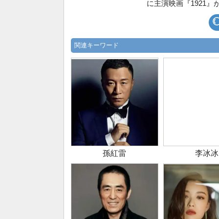
に主演映画『1921』
関連キーワード
孫紅雷
李冰冰