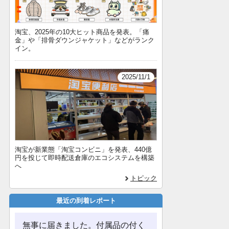
淘宝、2025年の10大ヒット商品を発表。「痛
金」や「排骨ダウンジャケット」などがランク
イン。
2025/11/1
淘宝が新業態「淘宝コンビニ」を発表、440億
円を投じて即時配送倉庫のエコシステムを構築
へ
トピック
最近の到着レポート
無事に届きました。付属品の付く