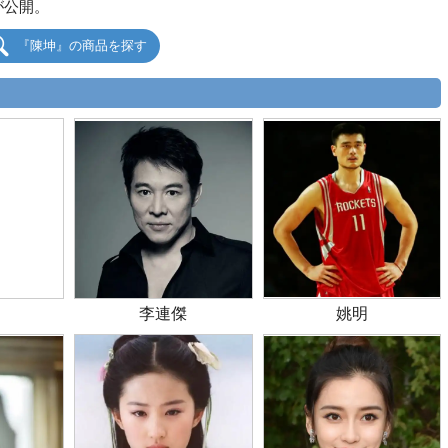
が公開。
『陳坤』の商品を探す
李連傑
姚明