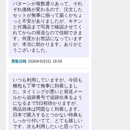
パターンが複数通りあって、それ
ぞれ価格が変わるので、注文した
セットが無事に揃って届くかちょ
っと不安がありましたが、キチン
と付属品まで写真で確認させてく
れてからの発送なので信頼できま
す。何度かお世話になっています
が、本当に助かります。ありがと
うございました。
受取日時
2026年8月5日 18:59
いつも利用していますが、今回も
梱包も丁寧で無事に到着しまし
た。タイミングが悪いと発送メー
ルから追跡番号で追跡出来るよう
になるまで5日程掛かりますが、
商品自体は問題なく到着します。
日本で購入するとつかない特典も
しっかり付いてて、とても嬉しい
です。次も利用したいと思ってい