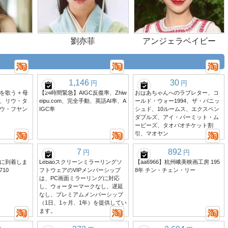
劉亦菲
アンジェラベイビー
1,146
30
円
円
歌う + 母
【24時間緊急】AIGC反復率、Zhiw
おばあちゃんへのラブレター、コ
、リウ・タ
eipu.com、完全手動、英語AI率、A
ールド・ウォー1994、ザ・バニッ
ウ・フヤン
IGC率
シュド、10ルームス、エクスペン
ダブルズ、アイ・パーミット・ム
ービーズ、タオバオチケット割
引、マオヤン
7
892
円
円
に到着しま
LeBaoスクリーンミラーリングソ
【aa6966】杭州峨美映画工房 195
710
フトウェアのVIPメンバーシップ
8年 チン・チェン・リー
は、PC画面ミラーリングに対応
し、ウォーターマークなし、遅延
なし、プレミアムメンバーシップ
（1日、1ヶ月、1年）を提供してい
ます。