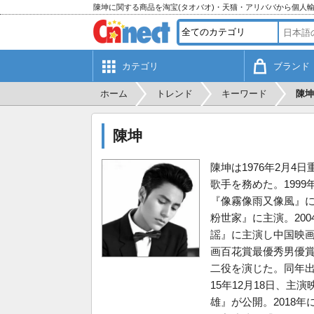
陳坤に関する商品を淘宝(タオバオ)・天猫・アリババから個人
カテゴリ
ブランド
ホーム
トレンド
キーワード
陳坤
陳坤
陳坤は1976年2月4
歌手を務めた。199
『像霧像雨又像風』に
粉世家』に主演。20
謡』に主演し中国映画
画百花賞最優秀男優賞
二役を演じた。同年出
15年12月18日、主
雄』が公開。2018年