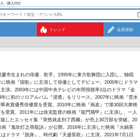
輸入・購入代行
トレンド
会員登録
日重慶市生まれの俳優、歌手。1995年に東方歌舞団に入団し、独唱
9年に映画『国歌』に主演して俳優としてデビュー。2000年にドラマ
主演。2003年には中国中央テレビの年間視聴率1位のドラマ『金
04年に初のソロアルバム『浸透』をリリース。2007年に映画『雲水
華表賞優秀俳優賞を受賞。2010年に映画『画皮』で第30回大衆映
を受賞。2011年には徐克監督の映画『龍門飛甲』に主演し、一人
版したエッセイ集『突然就走到了西藏』が売上30万部を突破。20
演映画『鬼吹灯之尋龍訣』が公開。2016年に主演した映画『火鍋英
にはドラマ『脱身』、時代劇『天盛長歌』に主演。2021年7月1日