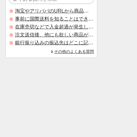
淘宝やアリババのURLから商品を探すことはできますか？
事前に国際送料を知ることはできますか？
在庫売切などで入金超過が発生した場合はいつ返金されますか？
注文送信後、他にも欲しい商品が見つかった場合、追加注文できますか？
銀行振り込みの振込先はどこに記載されていますか？
その他のよくある質問