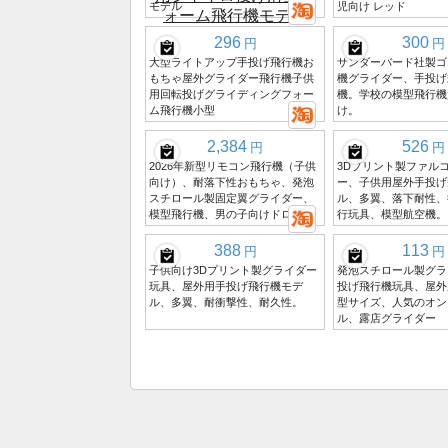
モデル
児向け レッド
296
300
円
円
大型ライトアップ手投げ飛行機お
サンダーバード社製ゴ
もちゃ屋外グライダー飛行機子供
機グライダー、手投げ
用回転投げグライディングフォー
機。学校の模型飛行機
ム飛行機小型
け。
2,384
526
円
円
2026年新型リモコン飛行機（子供
3Dプリント製ファル
向け）、耐落下性おもちゃ、発泡
ー、子供用屋外手投げ
スチロール製固定翼グライダー、
ル、多翼、落下耐性、
模型飛行機、男の子向けドローン
行玩具、模型航空機。
388
113
円
円
子供向け3Dプリント製グライダー
発泡スチロール製グラ
玩具、屋外用手投げ飛行機モデ
投げ飛行機玩具、屋外
ル、多翼、耐衝撃性、耐久性。
型サイズ、人気のオン
ル、露店グライダー