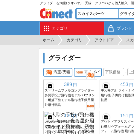
グライダーを淘宝(タオバオ)・天猫・アリババから個人輸入・
カテゴリ
ブランド
ホーム
カテゴリ
アウトドア
スカ
グライダー
-
淘宝/天猫
アリババ
389
453
円
円
ストリームファルコングライダー
中天モデル ライトナイ
多翼手投げ飛行機モデル3Dプリン
飛行機 子供向け模型飛
ト耐落下性モデル飛行機子供用屋
技用
外飛行玩具
130
151
円
円
大型の手投げ飛行機おもちゃ、光
アウトドアフリスビー 
る屋外用スライド飛行機、子供用
行機 EPPフォームグ
ジャイロ投げ滑空フォーム飛行機
フォーム飛行機 飛行耐