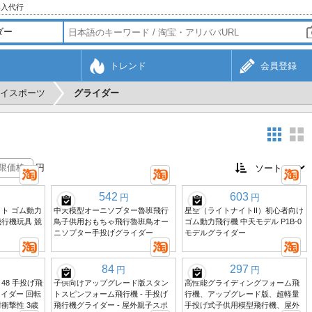
購入代行
トレンド
会員登録
イスポーツ
グライダー
円
542
603
円
円
ト ゴム動力
中天模型オーニソプター魯班飛行
星空（ライトナイトII）初心者向け
行機玩具 競
鳥子供用おもちゃ飛行魯班鳥オー
ゴム動力飛行機 中天モデル P1B-0
ニソプター手投げグライダー
モデルグライダー
84
297
円
円
48 手投げ飛
子供向けアップグレード版スタン
高性能グライディングフォーム飛
ライダー 回転
トスピンフォーム飛行機 - 手投げ
行機、アップグレード版、超軽量
衝撃性 3歳
飛行機グライダー - 屋外親子スポ
手投げ式子供用模型飛行機、屋外