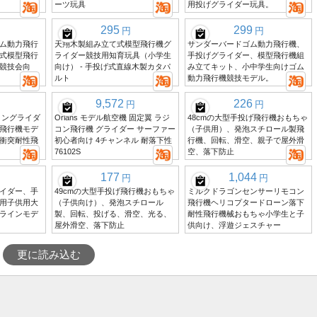
ーツ玩具
用投げグライダー玩具。
295
299
円
円
ム動力飛行
天翔木製組み立て式模型飛行機グ
サンダーバードゴム動力飛行機、
式模型飛行
ライダー競技用知育玩具（小学生
手投げグライダー、模型飛行機組
競技会向
向け） - 手投げ式直線木製カタパ
み立てキット、小中学生向けゴム
ルト
動力飛行機競技モデル。
9,572
226
円
円
コングライダ
Orlans モデル航空機 固定翼 ラジ
48cmの大型手投げ飛行機おもちゃ
飛行機モデ
コン飛行機 グライダー サーファー
（子供用）、発泡スチロール製飛
衝突耐性飛
初心者向け 4チャンネル 耐落下性
行機、回転、滑空、親子で屋外滑
76102S
空、落下防止
177
1,044
円
円
イダー、手
49cmの大型手投げ飛行機おもちゃ
ミルクドラゴンセンサーリモコン
用子供用大
（子供向け）、発泡スチロール
飛行機ヘリコプタードローン落下
ラインモデ
製、回転、投げる、滑空、光る、
耐性飛行機械おもちゃ小学生と子
屋外滑空、落下防止
供向け、浮遊ジェスチャー
更に読み込む