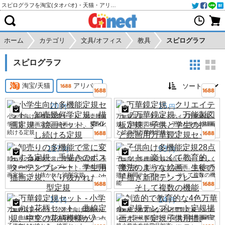
スピログラフを淘宝(タオバオ)・天猫・アリババから個人輸入・購入代行
ホーム
カテゴリ
文具/オフィス
教具
スピログラフ
スピログラフ
淘宝/天猫
アリババ
20
15
円
円
小学生向け多機能定規セット、卸売幾何
万華鏡定規、クリエイティブ万華鏡定
学定規、描画定規、絵画セット、変化し
規、万能製図板定規、子供と学生の描画
続ける定規
と絵画用万華鏡定規セット
127
93
円
円
卸売りの多機能で常に変化する定規、手
子供向け多機能定規28点セット、楽しく
描きのポスターテンプレート、学生用描
て教育的、魔法のような絵画、生徒の手
画定規、くり抜かれた波型定規
描き新聞テンプレート、そして複数の機
能
16
14
円
円
万華鏡定規セット - 小学生向け花柄セッ
創造的で教育的な4色万華鏡定規テンプ
ト、曲線定規、中空の花柄模様が入った
レート定規描画ボード定規子供用描画定