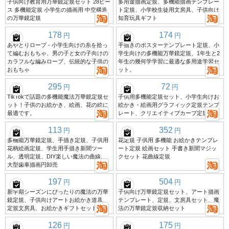
子供向け教育用万華鏡定規セット 28ピー
多用途描画定規、多機能描画テンプレー
ス 多機能定規 小学生の描画用 中空構造
ト定規、小学校生徒用文房具、子供向け
の万華鏡定規
知育玩具ギフト
178
174
円
円
あやとりロープ - 小学生向けの糸を拾っ
手描きのポスターテンプレート定規、小
て編むおもちゃ、男の子と女の子向けの
学生向けの多機能万華鏡定規、1年生と2
カラフルな編みロープ、伝統的な子供の
年生の幾何学学習に最適な多用途学習セ
おもちゃ
ット。
295
72
円
円
TikTokで話題の多機能魔法万華鏡定規セ
子供用多機能定規セット、小学生向けお
ット！子供のお絵かき、絵画、花の絵に
絵かき・絵画用グラフィック定規テンプ
最適です。
レート、クリエイティブカーブ定規
113
352
円
円
多機能万華鏡定規、手描き定規、子供用
花定規 子供用 多機能 お絵かきテンプレ
花柄絵画定規、学生用手描き新聞ツー
ート定規 絵画セット 手書き新聞マジッ
ル、透明定規、DIY楽しい魔法の曲線、
クセット 花曲線定規
大型歯車描画円卸売
197
504
円
円
新学期シーズンにぴったりの魔法の万華
子供向け万華鏡定規セット、アート描画
鏡定規、子供向けアートお絵かき道具、
テンプレート、定規、文房具セット、魔
定規文房具、お絵かきギフトセット
法の万華鏡定規収納セット
126
175
円
円