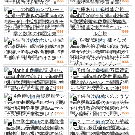
子供向けお絵かき・絵画セット
規小学生生徒賞品卸売
83
11
円
円
デリの作図テンプレート定規、手書きの
在庫あり：多機能定規、学生用ソフト定
新聞テンプレート、中空万華鏡パターン
規、幾何学学習定規、数学万華鏡定規、
定規、手計算定規、幾何学と数学の作図
描画定規、ユニバーサル定規
定規
13
53
円
円
学生向けのかわいいお絵かき定規、練習
多機能定規、様々な形状、教育的で魔法
用お絵かき定規、子供の教育機能、多機
のようなデザイン、幾何学的形状、小学
能、変化し続ける定規
生向けの子供向けお絵かきセットテンプ
レート
23
13
円
円
Qianhui 多機能定規セット（小学生向
子供向け多機能万華鏡定規、創造的な学
け） - 卸売用幾何学定規、描画定規、絵
生用文房具、かわいいミニ描画定規セッ
画セット、多用途定規
ト、お絵かきの練習用
16
64
円
円
T 4色透明万華鏡定規テンプレート定規描
子供向けの魔法のような多色定規22点セ
画ボード定規子供用学生定規ユニセック
ット。学生向けの教育的で魔法のような
ス定規万華鏡定規子供用
描画・絵画テンプレート。卸売。
18
14
円
円
小中学生向けの多機能描画定規、子供向
クリエイティブな万華鏡定規、多用途な
け幾何学・動物定規、常に変化する定
製図板定規、子供と学生の描画と絵画用