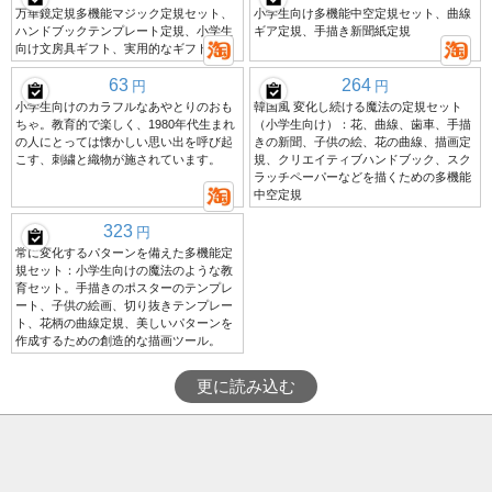
万華鏡定規多機能マジック定規セット、
小学生向け多機能中空定規セット、曲線
ハンドブックテンプレート定規、小学生
ギア定規、手描き新聞紙定規
向け文房具ギフト、実用的なギフト
63
264
円
円
小学生向けのカラフルなあやとりのおも
韓国風 変化し続ける魔法の定規セット
ちゃ。教育的で楽しく、1980年代生まれ
（小学生向け）：花、曲線、歯車、手描
の人にとっては懐かしい思い出を呼び起
きの新聞、子供の絵、花の曲線、描画定
こす、刺繍と織物が施されています。
規、クリエイティブハンドブック、スク
ラッチペーパーなどを描くための多機能
中空定規
323
円
常に変化するパターンを備えた多機能定
規セット：小学生向けの魔法のような教
育セット。手描きのポスターのテンプレ
ート、子供の絵画、切り抜きテンプレー
ト、花柄の曲線定規、美しいパターンを
作成するための創造的な描画ツール。
更に読み込む