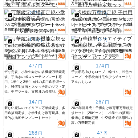
規、手描きポスターモデル定規
万華鏡定規セット
207
53
円
円
万華鏡定規描画定規小学生向け教育玩具
多機能万華鏡定規 子供用お絵かきテンプ
クリエイティブ描画テンプレートセット
レートセット 7ピース プラスチック製幾
多機能幾何学楕円
何学描画定規 学生用手書き新聞
175
13
円
円
万華鏡定規多機能定規セット、教育的で
万華鏡型クリエイティブ教育定規、学生
魔法のような文房具、小学生の手描き新
用プラスチック定規、子供用多機能描画
聞テンプレート、子供のお絵かきツール
スケールテンプレート定規卸売
477
174
円
円
デリ定規、小学生向けの多機能万華鏡定
子供用毛虫ひもロープ、輪ゴム、虹色の
規、手描きのポスターテンプレート専
ロープ、小学校向け毛虫ひもチュートリ
用、1年生と2年生向けの多用途学習セッ
アルおもちゃ
ト、幾何学描画とスケッチ用のソフト定
規、中空ツール、文房具の必需品。
147
267
円
円
新しい魔法のエイリアン万華鏡定規、多
2026年新発売！子供向け教育用万華鏡定
用途描画定規、小学生向け教育玩具、創
規セット（28ピース） - 小学生の描画に
造的な描画テンプレートセット
最適な多機能定規 - 中空構造で汎用性の
高い万華鏡定規
268
47
円
円