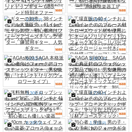
スティックギター 41インチ YMHソリッ
ィックギター、初心者向け練習用ギタ
ドトップギター GBSブランド特別オファ
ー、Jita越境楽器工場
ー
2,015
25,696
円
円
ギターの卸売、38インチモデル大量販
工場直販の40インチおよび41インチのス
売、41インチモデル卸売、初心者向けフ
プルース材とローズウッド材を使用した
ォークアコースティックギター、練習用
オールソリッドウッドのフォークギタ
ギター、人気ギター。
ー。リバーブエンクロージャー付きのプ
ロ仕様パフォーマンスモデルもございま
す。
9,052
9,607
円
円
SAGAsf600 SAGA 本格派初心者向けフォ
SAGA SF600は、SAGAの正真正銘のフ
ークアコースティックギター（男女兼
ラッグシップ製品であり、男女兼用の初
用）（エレクトリック/フォロワータイ
心者にも優しいフォークアコースティッ
プ）
クエレクトリックギターです。卸売も承
っております。
3,300
4,234
円
円
送料無料、ドロップシッピング対応。38
工場直販の40インチおよび41インチのス
インチと41インチのJIZHILINフォークア
プルーストップ・アコースティックギタ
コースティックギター。初心者にも優し
ー、マット仕上げのサペリ材アコーステ
い楽器です。
ィックギター、初心者向けギター。
6,395
1,810
円
円
40cm カッタウェイ フォーク楽器 アコー
初心者、学生、男の子・女の子向けのフ