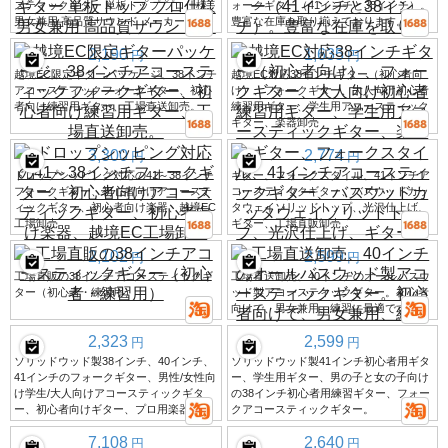
スティックギター 単板トップ プロ仕様
ォークギター（41インチと38インチ）。
男女兼用 高品質サウンド メーカー卸売
豊富な在庫を取り揃えております。
2,190
1,635
円
円
越境EC限定ギターパッケージ、38インチ
越境EC対応38インチギター（初心者向
アコースティックフォークギター、初心
け）、フォークギター、大人向け初心者
者向け練習用ギター、工場直送卸売。
練習用ギター、学生用アコースティック
ギター、楽器卸売
3,300
2,774
円
円
ドロップシッピング対応の41～38インチ
ギター、フォークスタイル、41インチア
フォークギター、初心者向けアコーステ
コースティックギター、バスウッドカッ
ィックギター、初心者向け楽器、越境EC
タウェイソリッドトップ、光沢仕上げ、
工場卸売
ギター、工場直販卸売
2,102
2,599
円
円
工場直販の38インチアコースティックギ
工場直送卸売、40インチのオールバスウ
ター（初心者・練習用）
ッド製アコースティックギター。初心者
向けで、男女兼用、練習に最適です。
2,323
2,599
円
円
ソリッドウッド製38インチ、40インチ、
ソリッドウッド製41インチ初心者用ギタ
41インチのフォークギター、男性/女性向
ー、学生用ギター、男の子と女の子向け
け学生/大人向けアコースティックギタ
の38インチ初心者用練習ギター、フォー
ー、初心者向けギター、プロ用楽器
クアコースティックギター。
7,108
2,640
円
円