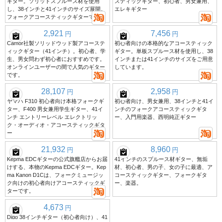
ギター。ソリッドスプルース材を使用
スティックギター、初心者、男女兼用、
し、38インチと41インチのサイズ展開。
エレキギター
フォークアコースティックギターです。
2,921
7,456
円
円
Camor社製ソリッドウッド製アコーステ
初心者向けの本格的なアコースティック
ィックギター（41インチ）。初心者、学
ギター。単板スプルース材を使用し、38
生、男女問わず初心者におすすめです。
インチまたは41インチのサイズをご用意
オンラインユーザーの間で人気のギター
しています。
です。
28,107
2,958
円
円
ヤマハ F310 初心者向け本格フォークギ
初心者向け、男女兼用、38インチと41イ
ター、F400 男女兼用学生ギター、41イ
ンチのフォークアコースティックギタ
ンチ エントリーレベル エレクトリッ
ー、入門用楽器、西明純正ギター
ク・オーディオ・アコースティックギタ
ー
21,932
8,960
円
円
Kepma EDCギターの公式旗艦店からお届
41インチのスプルース材ギター、無垢
けする、本物のKepma EDCギター。Kep
材、初心者、男の子、女の子に最適、ア
ma Kanon D1Cは、フォークミュージッ
コースティックギター、フォークギタ
ク向けの初心者向けアコースティックギ
ー、楽器。
ターです。
4,673
円
Dido 38インチギター（初心者向け）、41