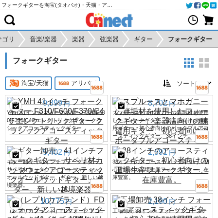
フォークギターを淘宝(タオバオ)・天猫・アリババから個人輸入・購入代行
テゴリ
音楽/楽器
楽器
弦楽器
ギター
フォークギター
フォークギター
淘宝/天猫
アリババ
9,899
8,702
円
円
YMH 41インチ フォークギター F310/F60
スプルースとマホガニーの無垢材を使用
0/F370/C40 エレクトリックギター クラ
したフォークギター、楽器店向けの練習
シックアコースティックギター
用ギター、初心者向けのポータブルアコ
ースティックギター、38インチ。
5,402
1,591
円
円
ギター卸売、41インチフォークギター、
38インチのアコースティックギター、初
サペリ材カッタウェイアコースティック
心者向けの工場生産フォークギター、在
オールウッドギター、ギター、新しい越
庫豊富。
境楽器。
10,775
2,190
円
円
（レプリカブランド）FDフォークアコー
工場卸売 38インチ フォークアコーステ