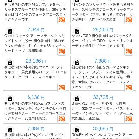
初心者向けの本格的なカマハギター。ソ
41インチのソリッドウッド製初心者用ギ
リッドスプルース材を使用し、38インチ
ター、38インチのアコースティックフォ
または41インチのフォークアコースティ
ークギター（学生、初心者、男の子、女
ックギターです。
の子向け、入門レベルの楽器）
2,344
28,566
円
円
Camor フォーク アコースティック ソリ
ヤマハ F310 初心者向け本格フォークギ
ッドトップ ギター 初心者向け、男の子
ター、41インチ F600 エレクトリックオ
と女の子向け、41 インチ x 38 インチ ソ
ーディオ学生用ギター（男女兼用）
リッドトップ、専用楽器。
28,186
7,388
円
円
初心者向けの本格的なヤマハF310フォー
初心者向けの本格的なカルマピンギタ
クギター、男女兼用の41インチF600エレ
ー。ソリッドスプルース材を使用し、38
クトリックアコースティックギター。
インチまたは41インチのサイズをご用
意。女性向けのフォークアコースティッ
クギターです。
6,138
33,725
円
円
初心者向けの本格的なKamaブランドの
Brook V12 ギター（初心者、女性向
ギター、38インチ、41インチの初心者向
け）、S25 フォークギター、ベストセラ
け練習用ギター、フォークアコースティ
ーの36インチソリッドウッドギター、公
ックギター、女性向け楽器。
式旗艦店、正規品。
7,484
33,085
円
円
初心者向けの本格的なKamaブランドの
ROSEN V1 ペインレス フォーク アコー