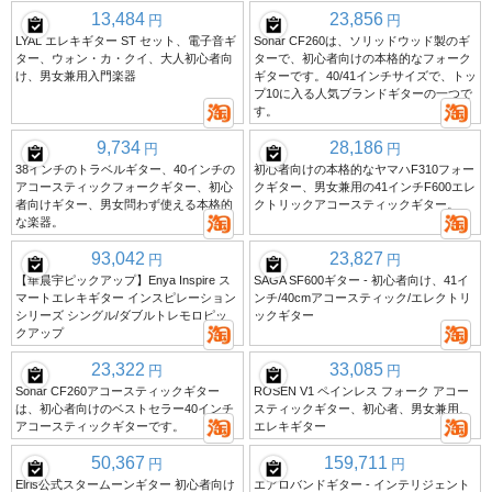
13,484
23,856
円
円
LYAL エレキギター ST セット、電子音ギ
Sonar CF260は、ソリッドウッド製のギ
ター、ウォン・カ・クイ、大人初心者向
ターで、初心者向けの本格的なフォーク
け、男女兼用入門楽器
ギターです。40/41インチサイズで、トッ
プ10に入る人気ブランドギターの一つで
す。
9,734
28,186
円
円
38インチのトラベルギター、40インチの
初心者向けの本格的なヤマハF310フォー
アコースティックフォークギター、初心
クギター、男女兼用の41インチF600エレ
者向けギター、男女問わず使える本格的
クトリックアコースティックギター。
な楽器。
93,042
23,827
円
円
【華晨宇ピックアップ】Enya Inspire ス
SAGA SF600ギター - 初心者向け、41イ
マートエレキギター インスピレーション
ンチ/40cmアコースティック/エレクトリ
シリーズ シングル/ダブルトレモロピッ
ックギター
クアップ
23,322
33,085
円
円
Sonar CF260アコースティックギター
ROSEN V1 ペインレス フォーク アコー
は、初心者向けのベストセラー40インチ
スティックギター、初心者、男女兼用、
アコースティックギターです。
エレキギター
50,367
159,711
円
円
Elris公式スタームーンギター 初心者向け
エアロバンドギター - インテリジェント