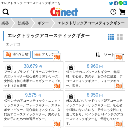
エレクトリックアコースティックギターを淘宝(タオバオ)・天猫・アリババから個人輸入・購入代行
楽器
弦楽器
ギター
エレクトリックアコースティックギター
エレクトリックアコースティックギター
エレアコ
淘宝/天猫
アリババ
38,679
8,960
円
円
フランスブランド「ドリームフラワー」
41インチのスプルース材ギター、無垢
のエレキギター初心者向けSTシリーズ、
材、初心者、男の子、女の子に最適、ア
女性向け初心者用エレキギターアンプセ
コースティックギター、フォークギタ
ット（男女兼用）
ー、楽器。
9,575
8,950
円
円
40インチのアコースティック・エレクト
AKOULSのソリッドウッド製アコーステ
リックギター、フォークギター、スリム
ィックエレクトリックギターは、初心者
ボディギター、初心者向けスタイル、入
や経験のない方にも、男性にも女性にも
門用アコースティックギター、男の子と
適しており、40インチと41インチのアコ
女の子のための練習用ギター。
ースティックギターをご用意していま
す。