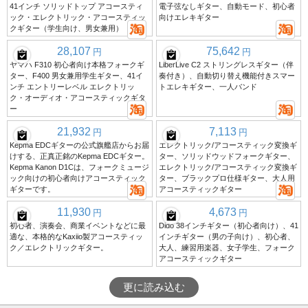
41インチ ソリッドトップ アコースティ
電子弦なしギター、自動モード、初心者
ック・エレクトリック・アコースティッ
向けエレキギター
クギター（学生向け、男女兼用）
28,107
75,642
円
円
ヤマハ F310 初心者向け本格フォークギ
LiberLive C2 ストリングレスギター（伴
ター、F400 男女兼用学生ギター、41イ
奏付き）、自動切り替え機能付きスマー
ンチ エントリーレベル エレクトリッ
トエレキギター、一人バンド
ク・オーディオ・アコースティックギタ
ー
21,932
7,113
円
円
Kepma EDCギターの公式旗艦店からお届
エレクトリック/アコースティック変換ギ
けする、正真正銘のKepma EDCギター。
ター、ソリッドウッドフォークギター、
Kepma Kanon D1Cは、フォークミュージ
エレクトリック/アコースティック変換ギ
ック向けの初心者向けアコースティック
ター、ブラックプロ仕様ギター、大人用
ギターです。
アコースティックギター
11,930
4,673
円
円
初心者、演奏会、商業イベントなどに最
Dido 38インチギター（初心者向け）、41
適な、本格的なKaxiio製アコースティッ
インチギター（男の子向け）、初心者、
ク／エレクトリックギター。
大人、練習用楽器、女子学生、フォーク
アコースティックギター
更に読み込む