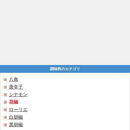
調味料のカテゴリ
八角
唐辛子
シナモン
花椒
ローリエ
白胡椒
黒胡椒