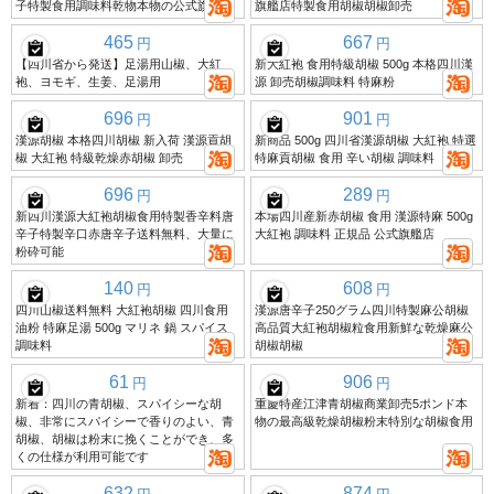
子特製食用調味料乾物本物の公式旗艦店
旗艦店特製食用胡椒胡椒卸売
465
667
円
円
【四川省から発送】足湯用山椒、大紅
新大紅袍 食用特級胡椒 500g 本格四川漢
袍、ヨモギ、生姜、足湯用
源 卸売胡椒調味料 特麻粉
696
901
円
円
漢源胡椒 本格四川胡椒 新入荷 漢源貢胡
新商品 500g 四川省漢源胡椒 大紅袍 特選
椒 大紅袍 特級乾燥赤胡椒 卸売
特麻貢胡椒 食用 辛い胡椒 調味料
696
289
円
円
新四川漢源大紅袍胡椒食用特製香辛料唐
本場四川産新赤胡椒 食用 漢源特麻 500g
辛子特製辛口赤唐辛子送料無料、大量に
大紅袍 調味料 正規品 公式旗艦店
粉砕可能
140
608
円
円
四川山椒送料無料 大紅袍胡椒 四川食用
漢源唐辛子250グラム四川特製麻公胡椒
油粉 特麻足湯 500g マリネ 鍋 スパイス
高品質大紅袍胡椒粒食用新鮮な乾燥麻公
調味料
胡椒胡椒
61
906
円
円
新着：四川の青胡椒、スパイシーな胡
重慶特産江津青胡椒商業卸売5ポンド本
椒、非常にスパイシーで香りのよい、青
物の最高級乾燥胡椒粉末特別な胡椒食用
胡椒、胡椒は粉末に挽くことができ、多
くの仕様が利用可能です
632
874