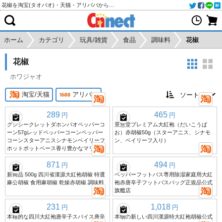
花椒を淘宝(タオバオ)・天猫・アリババから個人輸入・購入代行
ホーム
カテゴリ
玩具/雑貨
食品
調味料
花椒
花椒
ホワジャオ
淘宝/天猫
アリババ
289
465
円
円
グシシークレットダホンパオペッパーコ
景慧堂プレミアム大紅袍（だいこうぱ
ーン57gレッドペッパーコーンペッパー
お）赤胡椒50g（スターアニス、シナモ
コーンスターアニスシナモンベイリーフ
ン、ベイリーフ入り）
ホットポットベース香り豊かなマリネ
871
494
円
円
新商品 500g 四川省漢源大紅袍胡椒 特選
ペッパーフットバス専用除湿家庭用大紅
麻公胡椒 食用麻胡椒 乾燥赤胡椒 調味料
袍赤唐辛子フットバスバッグ正規品公式
旗艦店
231
1,018
円
円
本格的な四川大紅袍唐辛子スパイス唐辛
本物の新しい四川漢源特大紅袍胡椒公式