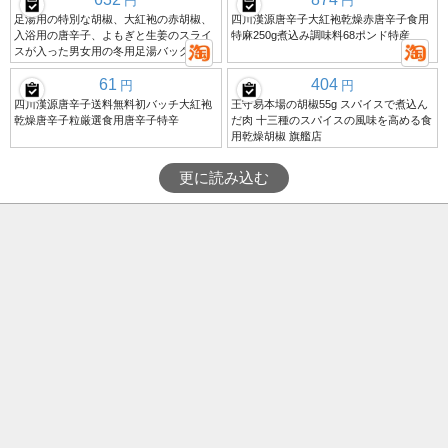
円
円
足湯用の特別な胡椒、大紅袍の赤胡椒、
四川漢源唐辛子大紅袍乾燥赤唐辛子食用
入浴用の唐辛子、よもぎと生姜のスライ
特麻250g煮込み調味料68ポンド特産
スが入った男女用の冬用足湯バッグ
61
404
円
円
四川漢源唐辛子送料無料初バッチ大紅袍
王守易本場の胡椒55g スパイスで煮込ん
乾燥唐辛子粒厳選食用唐辛子特辛
だ肉 十三種のスパイスの風味を高める食
用乾燥胡椒 旗艦店
更に読み込む