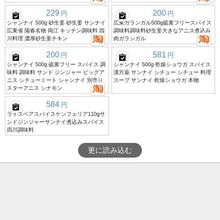
229
200
円
円
シャンナイ 500g 砂生姜 砂生姜 サンナイ
広東ガランガル500g硫黄フリースパイス
広東省 陽春名物 両江 キッチン調味料 四
調味料調味料砂生姜大きなアニス煮込み
川料理 濃厚砂生姜チキン
肉ガランガル
200
581
円
円
シャンナイ 500g 硫黄フリー スパイス 調
シャンナイ 500g 乾燥ショウガ スパイス
味料 調味料 サンド ジンジャー ビッグア
漢方薬 サンナイ シチュー シチュー 料理
ニス シチューミート シャンナイ 別売り
スープ サンナイ 乾燥ショウガ 本物
スターアニス シナモン
584
円
ライスベアスパイスケンフェリア110gサ
ンドジンジャーサンナイ煮込みスパイス
四川調味料
更に読み込む