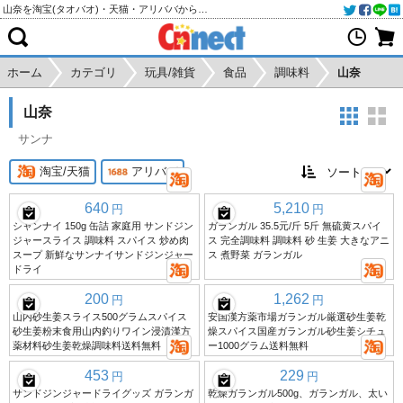
山奈を淘宝(タオバオ)・天猫・アリババから個人輸入・購入代行
ホーム
カテゴリ
玩具/雑貨
食品
調味料
山奈
山奈
サンナ
淘宝/天猫
アリババ
640
5,210
円
円
シャンナイ 150g 缶詰 家庭用 サンドジン
ガランガル 35.5元/斤 5斤 無硫黄スパイ
ジャースライス 調味料 スパイス 炒め肉
ス 完全調味料 調味料 砂 生姜 大きなアニ
スープ 新鮮なサンナイサンドジンジャー
ス 煮野菜 ガランガル
ドライ
200
1,262
円
円
山内砂生姜スライス500グラムスパイス
安国漢方薬市場ガランガル厳選砂生姜乾
砂生姜粉末食用山内釣りワイン浸漬漢方
燥スパイス国産ガランガル砂生姜シチュ
薬材料砂生姜乾燥調味料送料無料
ー1000グラム送料無料
453
229
円
円
サンドジンジャードライグッズ ガランガ
乾燥ガランガル500g、ガランガル、太い