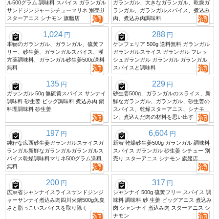
ル500グラム 調味料 スパイス ガランガル
ガランガル、大きなガランガル、乾燥ガ
サンドジンジャーシチューマリネ 別売り
ランガル、ガランガルスパイス、煮込み
スターアニス シナモン 旗艦店
肉、煮込み肉調味料
1,024
288
円
円
本物のガランガル、ガランガル、硫黄フ
ケンフェリア 500g 送料無料 ガランガル
リー、砂生姜、ガランガルスパイス、漢
ガランガルスライス ガランガル フレッ
方薬調味料、ガランガル砂生姜500g送料
シュガランガル ガランガル ガランガル
無料
スパイスと調味料
135
229
円
円
ガランガル 50g 無硫黄スパイス サンナイ
砂生姜500g、ガランガルのスライス、新
調味料 砂生姜 ビッグ調味料 煮込み肉 鍋
鮮なガランガル、ガランガル、砂生姜の
料理調味料 砂生姜
スパイス、乾燥スターアニス、シナモ
ン、煮込んだ肉の材料を思い出す
197
6,604
円
円
純粋な広西砂生姜ガランガルスライスガ
新着 乾燥砂生姜500g ガランガル 調味料
ランガル新鮮なガランガルガランガルス
スパイス ガランガル 砂生姜 シチュー 別
パイス乾燥調味料マリネ500グラム送料
売り スターアニス シナモン 旗艦店
無料
200
317
円
円
広東省シャンナイスライスサンドジンジ
シャンナイ 500g 硫黄フリー スパイス 調
ャーサンナイ煮込み肉四川火鍋500g魚臭
味料 調味料 砂 生姜 ビッグアニス 煮込み
さと脂っこいスパイスを取り除く
肉 シャンナイ 煮込み肉 スターアニス シ
ナモン