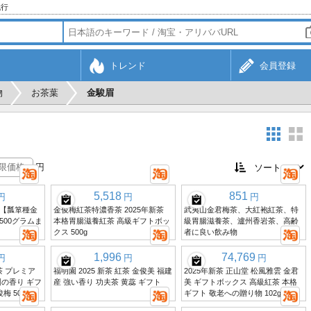
代行
トレンド
会員登録
物
お茶葉
金駿眉
円
5,518
851
円
円
円
【瓢箪種金
金俊梅紅茶特濃香茶 2025年新茶
武夷山金君梅茶、大紅袍紅茶、特
500グラムま
本格胃腸滋養紅茶 高級ギフトボッ
級胃腸滋養茶、瀘州香岩茶、高齢
クス 500g
者に良い飲み物
1,996
74,769
円
円
円
茶 プレミア
福明園 2025 新茶 紅茶 金俊美 福建
2025年新茶 正山堂 松風雅雲 金君
の香り ギフ
産 強い香り 功夫茶 黄蕊 ギフト
美 ギフトボックス 高級紅茶 本格
梅 500g
ギフト 敬老への贈り物 102g