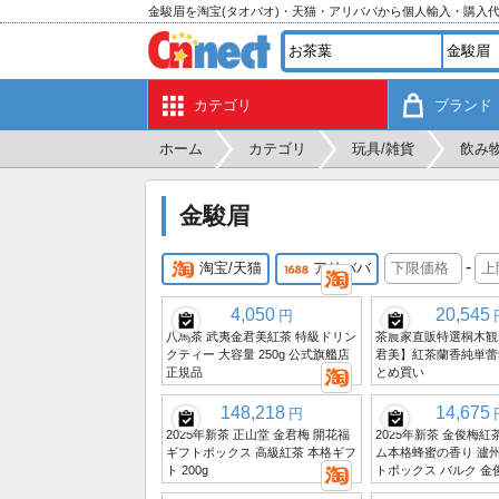
金駿眉を淘宝(タオバオ)・天猫・アリババから個人輸入・購入
カテゴリ
ブランド
ホーム
カテゴリ
玩具/雑貨
飲み
金駿眉
-
淘宝/天猫
アリババ
4,050
20,545
円
八馬茶 武夷金君美紅茶 特級ドリン
茶農家直販特選桐木観
クティー 大容量 250g 公式旗艦店
君美】紅茶蘭香純単蕾
正規品
とめ買い
148,218
14,675
円
2025年新茶 正山堂 金君梅 開花福
2025年新茶 金俊梅紅
ギフトボックス 高級紅茶 本格ギフ
ム本格蜂蜜の香り 瀘州
ト 200g
トボックス バルク 金俊