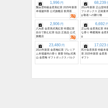
1,996
68,239
円
飄香雲特級金君美紅茶 2025年新茶
2025年新茶 正山堂特
本場瀘州香 公式旗艦店 飲用茶
フトボックス 正統童木
g 敬老への贈り物
2,906
6,692
円
八馬茶 金君美武夷紅茶 特選紅茶
正山地 金君美紅茶 本
自分で飲む紅茶 缶詰 正規品 公式
な香り 蜂蜜風味 金君美
旗艦店
g
23,480
17,023
円
2025年新茶 金君梅紅茶 プレミア
民丹金君美茶 特級本
ム本場瀘州の香り 黄蕾 500g 武夷
茶 2025年新茶 金君美
山 金君梅 ギフトボックス バルク
ギフト