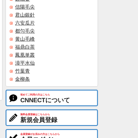
信陽毛尖
君山銀針
六安瓜片
都匀毛尖
黄山毛峰
福鼎白茶
鳳凰単叢
漳平水仙
竹葉青
金柳条
初めてご利用の方はこちら
CNNECTについて
無料会員登録はこちらから
新規会員登録
会員登録がお済みの方はこちらから