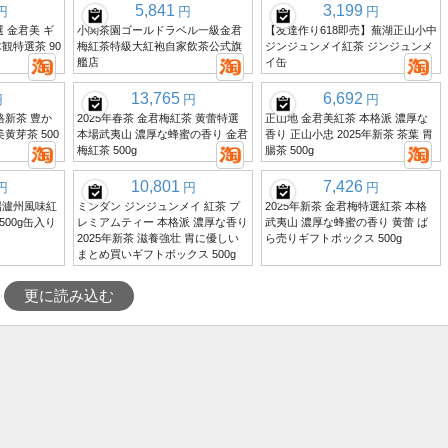
5,841
3,199
円
円
円
選 金君美 ギ
小関茶園ゴールドラベル一級金君
【友達作り618即売】蕪湖正山小中
観特選茶 90
梅紅茶特級大紅袍自家飲茶公式旗
ジンジュンメイ紅茶 ジンジュンメ
艦店
イ缶
13,765
6,692
円
円
円
格新茶 豊か
2025年春茶 金君梅紅茶 黄蕾特選
正山地 金君美紅茶 本格派 濃厚な
黄芽茶 500
本場武夷山 濃厚な蜂蜜の香り 金君
香り 正山小忠 2025年新茶 茶葉 胃
梅紅茶 500g
腸茶 500g
10,801
7,426
円
円
円
場瀘州風味紅
ミンダン ジンジュンメイ 紅茶 プ
2025年新茶 金君梅特選紅茶 本格
 500g缶入り
レミアムティー 本格派 濃厚な香り
武夷山 濃厚な蜂蜜の香り 黄蕾 ば
2025年新茶 滋養強壮 胃に優しい
ら売りギフトボックス 500g
まとめ買いギフトボックス 500g
更に読み込む