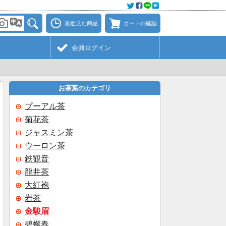
最近見た商品
カートの確認
会員ログイン
お茶葉のカテゴリ
プーアル茶
菊花茶
ジャスミン茶
ウーロン茶
鉄観音
龍井茶
大紅袍
岩茶
金駿眉
碧螺春