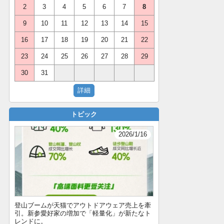
2
3
4
5
6
7
8
9
10
11
12
13
14
15
16
17
18
19
20
21
22
23
24
25
26
27
28
29
30
31
トピック
2026/1/16
登山ブームが天猫でアウトドアウェア売上を牽
引。新参愛好家の増加で「軽量化」が新たなト
レンドに。