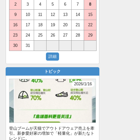
2
3
4
5
6
7
8
9
10
11
12
13
14
15
16
17
18
19
20
21
22
23
24
25
26
27
28
29
30
31
トピック
2026/1/16
登山ブームが天猫でアウトドアウェア売上を牽
引。新参愛好家の増加で「軽量化」が新たなト
レンドに。