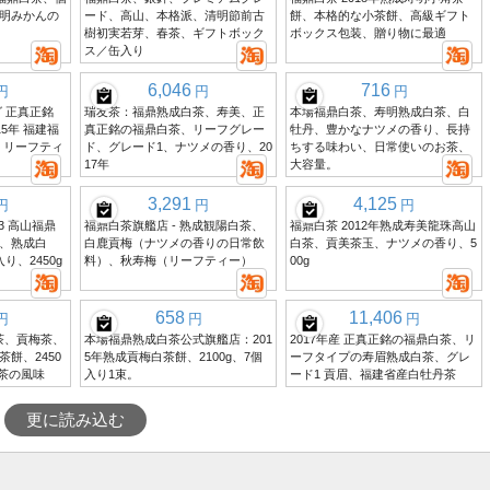
明みかんの
ード、高山、本格派、清明節前古
餅、本格的な小茶餅、高級ギフト
樹初実若芽、春茶、ギフトボック
ボックス包装、贈り物に最適
ス／缶入り
6,046
716
円
円
円
 正真正銘
瑞友茶：福鼎熟成白茶、寿美、正
本場福鼎白茶、寿明熟成白茶、白
15年 福建福
真正銘の福鼎白茶、リーフグレー
牡丹、豊かなナツメの香り、長持
渓 リーフティ
ド、グレード1、ナツメの香り、20
ちする味わい、日常使いのお茶、
17年
大容量。
3,291
4,125
円
円
円
3 高山福鼎
福鼎白茶旗艦店 - 熟成観陽白茶、
福鼎白茶 2012年熟成寿美龍珠高山
、熟成白
白鹿貢梅（ナツメの香りの日常飲
白茶、貢美茶玉、ナツメの香り、5
り、2450g
料）、秋寿梅（リーフティー）
00g
658
11,406
円
円
円
白茶、貢梅茶、
本場福鼎熟成白茶公式旗艦店：201
2017年産 正真正銘の福鼎白茶、リ
餅、2450
5年熟成貢梅白茶餅、2100g、7個
ーフタイプの寿眉熟成白茶、グレ
お茶の風味
入り1束。
ード1 貢眉、福建省産白牡丹茶
更に読み込む