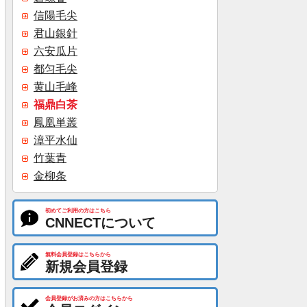
信陽毛尖
君山銀針
六安瓜片
都匀毛尖
黄山毛峰
福鼎白茶
鳳凰単叢
漳平水仙
竹葉青
金柳条
初めてご利用の方はこちら
CNNECTについて
無料会員登録はこちらから
新規会員登録
会員登録がお済みの方はこちらから