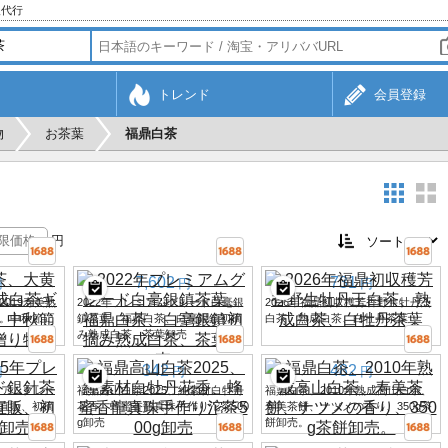
入代行
トレンド
会員登録
物
お茶葉
福鼎白茶
円
7,602
731
円
円
円
019寿美熟
2022年プレミアムグレード白毫銀
2026年福鼎初収穫芳香野生牡丹王
。中秋節に
鎮茶葉、福鼎白茶、白毫銀鎮初摘
白茶、熟成白茶、白牡丹茶葉
。
み熟成白茶、茶葉卸売
342
482
円
円
円
ミアムグレー
福鼎高山白茶2025、純素材白牡丹
福鼎白茶、2010年熟成高山白茶、
直販、初摘
花香、蜂蜜香龍真珠手作り沱茶500
寿美茶餅、ナツメの香り、350g茶
g卸売
餅卸売。