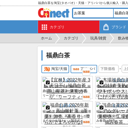
福鼎白茶を淘宝(タオバオ)・天猫・アリババから個人輸入・購
カテゴリ
ブランド
ホーム
カテゴリ
玩具/雑貨
飲み
福鼎白茶
-
淘宝/天猫
アリババ
3,743
3,743
円
【宜林】2022年産 3級 天日干し福
本場福鼎白茶、大黄豫2
鼎白茶、高山産花と果実の香り、
成白茶ギフトボックス
リーフティー
ぴったりの贈り物です
1,404
6,433
円
福鼎白茶 2026年新茶、高山銀針茶
福鼎白茶2025年プレ
（茶葉）卸売、高香り、滑らかで
ド銀針茶葉発売、工場
まろやかな味わい（製造元）
み春茶、卸売