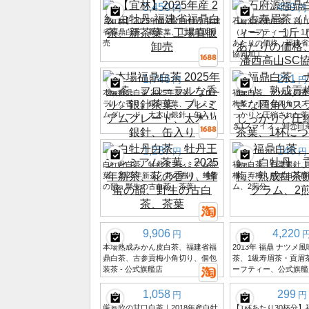
3,450
439
円
円
【宜林】2025年産 2級 白牡丹 福建
石府源福鼎白茶、高山
省福鼎白茶、新茶葉、工場直販卸
（リーフティー）、1斤
売
あたりの価格、福建省
協同加工
1,746
251
円
円
本場福鼎白茶 2025年新茶、フロー
福鼎白茶、ナツメの香
ラルな香り、銀針茶葉、プレミア
梅茶、小さな四角いス
ムグレード、太木山銀針、缶入り
っかりと圧縮された茶
き1スライス、卸売白
1,287
146
円
円
白牡丹白茶、牡丹王プレミアム茶
福鼎白茶、白毫銀針、
葉、2025年新茶、花の香り、蜂蜜
梅、寿梅、熟成白茶餅
の韻、野生の古白茶、茶葉
ム、2煎分。
9,906
4,220
円
本場熟成みかん皮白茶、福建省福
2013年 福鼎 ナツメ
鼎白茶、古参貢梅小角切り、個包
茶、1級寿眉茶・貢眉茶、
装茶 - 公式旗艦店
ーフティー、公式旗艦
1,058
299
円
円
厳慕欣の甘口白茶｜2018年産白牡
【1杯あたり30杯分