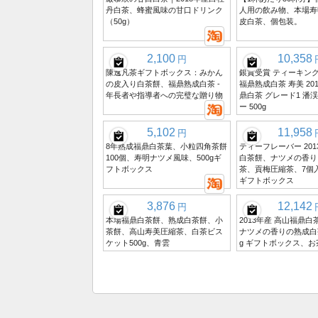
丹白茶、蜂蜜風味の甘口ドリンク
人用の飲み物、本場寿
（50g）
皮白茶、個包装。
2,100
10,358
円
陳逸凡茶ギフトボックス：みかん
銀賞受賞 ティーキング
の皮入り白茶餅、福鼎熟成白茶 -
福鼎熟成白茶 寿美 20
年長者や指導者への完璧な贈り物
鼎白茶 グレード1 潘
ー 500g
5,102
11,958
円
8年熟成福鼎白茶葉、小粒四角茶餅
ティーフレーバー 201
100個、寿明ナツメ風味、500gギ
白茶餅、ナツメの香り
フトボックス
茶、貢梅圧縮茶、7個入
ギフトボックス
3,876
12,142
円
本場福鼎白茶餅、熟成白茶餅、小
2013年産 高山福鼎
茶餅、高山寿美圧縮茶、白茶ビス
ナツメの香りの熟成白茶
ケット500g、青雲
g ギフトボックス、