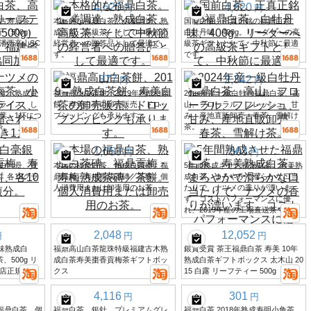
4,620
4,620
円
円
古寿眉茶
本格的な福鼎白茶。企業調達、熟
国前白茶、正真正銘の福鼎白茶、
（500g）
成白茶、高級茶、そして中秋節の
白牡丹味、400g。リーダーへの高
潘西高山SC
経営者への贈答品として最適で
級茶ギフトとして、中秋節に最適
す。
です。
877
2,342
円
円
り、熟成貢
福鼎高山白茶餅、2019年熟成白茶
2024年産一級白牡丹福鼎白茶、高
ライス、し
餅、寿美白茶の卸売販売。ドロッ
山、フローラル、フレッシュ、甘
葉、1杯につ
プシッピングも承ります。
み、産地直販卸売、春茶、雪解け
茶。
茶。
1,053
863
円
円
白牡丹、貢
本場の福鼎白茶、熟成白茶磚、福
5年間熟成させた福鼎白茶、寿美熟
、各10グラ
鼎貢梅・寿梅熟成茶磚／茶餅。個
成白茶。まろやかで滑らかな口当
人消費用または卸売用のお茶。
たりで、ナツメの香りが漂いま
す。コストパフォーマンスに優
れ、2019年産の工場直送茶です。
2,048
12,052
円
円
円
風味熟成白
福鼎高山白茶龍珠特級福建古木熟
銀賞受賞 茶王福鼎白茶 寿美 10年
500g リ
成白茶寿美棗香貢梅茶ギフトボッ
熟成白茶ギフトボックス 太木山 20
店正規品
クス
15 白露 リーフティー 500g
4,116
301
円
円
】福鼎白茶、個
福鼎白茶、銀針、プレミアムグレ
福鼎白茶 2018年熟成寿明小角茶