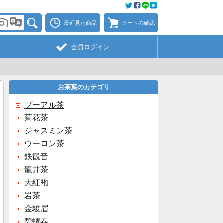
最近見た商品
カートの確認
会員ログイン
お茶葉のカテゴリ
プーアル茶
菊花茶
ジャスミン茶
ウーロン茶
鉄観音
龍井茶
大紅袍
岩茶
金駿眉
碧螺春