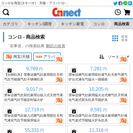
コンロを淘宝(タオバオ)・天猫・アリババから個人輸入・購入代行
カテゴリ
キッチン/調理
キッチン家電
コンロ
商品検索
コンロ - 商品検索
「栄事達」の検索結果
翻訳の改善
淘宝/天猫
アリババ
9,769
7,281
円
円
【热销灶具】荣事达燃气灶家用双灶天然
荣事达燃气灶家用双灶煤气灶天然气煤气
气灶节能煤气灶不锈钢灶具
炉台式液化气猛火一级能效
9,017
10,205
円
円
荣事达燃气灶双灶家用台嵌入式天然气液
荣事达煤气灶家用猛火台式燃气灶天然液
化气煤气灶节能定时猛火炉
化气老式双头灶具节能炉具
12,719
9,591
円
円
荣事达煤气灶嵌入式燃气灶家用双灶天然
荣事达煤气灶台式双灶猛火家用燃气灶液
气液化气灶节能厨房猛火
化气老式节能猛火炉头灶具
55,331
11,316
円
円