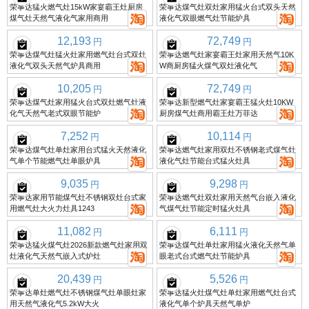
荣事达猛火燃气灶15kW家宴霸王灶厨房
荣事达煤气灶双灶家用猛火台式双头天然
煤气灶天然气液化气家用商用
液化气双眼燃气灶节能炉具
12,193
72,749
円
円
荣事达煤气灶猛火灶家用燃气灶台式双灶
荣事达燃气灶家宴霸王灶家用天然气10K
液化气双头天然气炉具商用
W商厨房猛火煤气双灶液化气
10,205
72,749
円
円
荣事达煤气灶家用猛火台式双灶燃气灶液
荣事达新型燃气灶家宴霸王猛火灶10KW
化气天然气老式双眼节能炉
厨房煤气灶商用霸王灶万菲达
7,252
10,114
円
円
荣事达煤气灶单灶家用台式猛火天然液化
荣事达燃气灶家用双灶不锈钢老式煤气灶
气单个节能燃气灶单眼炉具
液化气灶节能台式猛火灶具
9,035
9,298
円
円
荣事达家用节能煤气灶不锈钢双灶台式家
荣事达燃气灶双灶家用天然气台嵌入液化
用燃气灶大火力灶具1243
气煤气灶节能定时猛火灶具
11,082
6,111
円
円
荣事达猛火煤气灶2026新款燃气灶家用双
荣事达煤气灶单灶家用猛火液化天然气单
灶液化气天然气嵌入式炉灶
眼老式台式燃气灶节能炉具
20,439
5,526
円
円
荣事达单灶燃气灶不锈钢煤气灶单眼灶家
荣事达猛火灶煤气灶单灶家用燃气灶台式
用天然气液化气5.2kW大火
液化气单个炉具天然气单炉