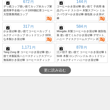
672
144
円
円
デリ紙コップ使い捨てカップ水カップ家
コーヒーかき混ぜ棒 使い捨て 子供用 食
庭用厚手全箱バッチ1000個紅茶コーヒー
品グレード ストロー 木製スプーン ミル
大型業務用紙コップ
クパウダーかき混ぜ棒 個包装 かき混ぜ
棒
317
584
円
円
かき混ぜ棒 使い捨てコーヒーカップ ミ
Mongdio 木製コーヒーかき混ぜ棒 個別包
ルクティーカップ ホットドリンク 特別
装 使い捨てミルクかき混ぜ棒 デザート
な木製かき混ぜ棒
ハニー アイスクリームスプーン 200本
1,171
878
円
円
Tang Zong 箸 コーヒーかき混ぜ棒 使い
江戸切子 使い捨て コーヒーかき混ぜ棒 1
捨て木製延長ハニースティックスプーン
50本 木製 ロングハンドル ホットドリン
無垢材かき混ぜ棒 コーヒースティック
ク ミルクティー ハニーかき混ぜ棒
更に読み込む