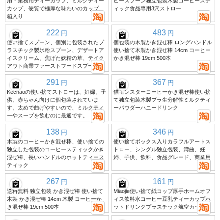
用・業務用ティーカップ、ミルクティー
ヒースプーン独立包装木製コーヒーステ
カップ、硬質で極厚な味わいのカップ、
ィック食品専用3穴ストロー
箱入り
222
483
円
円
使い捨てスプーン、個別に包装されたプ
個包装の木製かき混ぜ棒 ロングハンドル
ラスチック製氷粉スプーン、デザートア
使い捨て木製かき混ぜ棒 14cm コーヒー
イスクリーム、焦げた妖精の草、テイク
かき混ぜ棒 19cm 500本
アウト商業ファーストフードスプーン
291
367
円
円
Kechaoの使い捨てストローは、妊婦、子
猫モンスターコーヒーかき混ぜ棒使い捨
供、赤ちゃん向けに個包装されていま
て独立包装木製プラ生分解性ミルクティ
す。太めで曲げやすいので、ミルクティ
ーパウダーハニードリンク
ーやスープを飲むのに最適です。
138
346
円
円
木製のコーヒーかき混ぜ棒、使い捨ての
使い捨てボックス入りカラフルアートス
独立した包装のコーヒースティックかき
トロー、シングル独立包装、湾曲、妊
混ぜ棒、長いハンドルのホットティース
婦、子供、飲料、食品グレード、商業用
ティック
267
161
円
円
送料無料 独立包装 かき混ぜ棒 使い捨て
Miaojie使い捨て紙コップ厚手ホームオフ
木製 かき混ぜ棒 14cm 木製 コーヒーか
ィス飲料水コーヒー豆乳ティーカップホ
き混ぜ棒 19cm 500本
ットドリンクプラスチック航空カップ