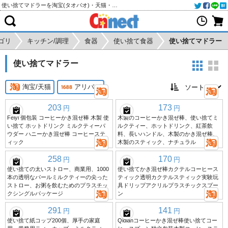
使い捨てマドラーを淘宝(タオバオ)・天猫・アリババから個人輸入・購入代行
ゴリ
キッチン/調理
食器
使い捨て食器
使い捨てマドラー
使い捨てマドラー
淘宝/天猫
アリババ
203
173
円
円
Feiyi 個包装 コーヒーかき混ぜ棒 木製 使
木製のコーヒーかき混ぜ棒、使い捨てミ
い捨て ホットドリンク ミルクティーパ
ルクティー、ホットドリンク、紅茶飲
ウダー ハニーかき混ぜ棒 コーヒーステ
料、長いハンドル、木製のかき混ぜ棒、
ィック
木製のスティック、ナチュラル
258
170
円
円
使い捨ての太いストロー、商業用、1000
使い捨てかき混ぜ棒カクテルコーヒース
本の透明なパールミルクティーの尖った
ティック透明カクテルスティック実験玩
ストロー、お粥を飲むためのプラスチッ
具ドリップアクリルプラスチックスプー
クシングルパッケージ
ン
291
141
円
円
使い捨て紙コップ200個、厚手の家庭
Qidianコーヒーかき混ぜ棒使い捨てコー