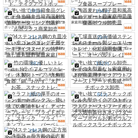
トボックス、赤と黒、5グリッド
レート
190
194
円
円
使い捨て弁当箱食品グレード弁当箱弁当
陶器麦わら帽子皿和風高級白デザート皿
箱高温耐性加熱ケータリング包装箱フル
家庭用皿皿食器ボウル卸売皿
ボックス商業卸売
111
29
円
円
304ステンレス鋼の丸皿冷たい皮ゴング
工場直送の高価値ステンレススチール製
ゴング千層ケーキライスヌードル特別な
ジュエリートレイ、化粧品用金属プレー
蒸し皿丸皿野菜皿家庭用皿
ト、オーバルトレイ卸売り
88
132
円
円
竹の環境に優しいトレイ、ドライフルー
使い捨て紙ボウル卸売、厚手の丸型蓋な
ツトレイ、木製ストーブ、九角形食器、
し家庭用および商業用テイクアウトファ
鍋、おかず、大皿、お茶、スナックトレ
ーストフード包装紙ランチボックス卸売
イ
257
84
円
円
クラフト紙の厚手のオープンボートボッ
使い捨てプラスチックボウル丸型テイク
クス、使い捨ての耐油トレイ、ディナー
アウトボックスファーストフードボック
プレート、フライドポテト、スナック、
ス透明蓋付き氷パウダースープボウルお
フライドチキンプレート、バーベキュー
粥ボウルフルボックスランチボックス
パッケージ
196
円
304ステンレス鋼の正方形の洗面器、長