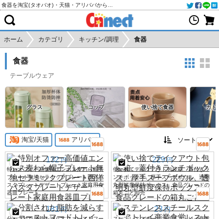
食器を淘宝(タオバオ)・天猫・アリババから個人輸入・購入代行
ホーム
カテゴリ
キッチン/調理
食器
食器
テーブルウェア
グラス
コップ
使い捨て食器
カト
淘宝/天猫
アリババ
132
229
円
円
特別オファー高価値エンボス麦わら帽子
使い捨てテイクアウト包装箱、蓋付きラ
プレート無地セラミックプレート西洋パ
ンチボックス、厚手スープボウル、透明
スタプレートデザートプレート家庭用食
丸型鮮度保持ボックス、食品グレードの
器皿プレート
箱丸ごと卸売
181
23
円
円
分割された脂肪を減らすファーストフー
ステンレススチールスクエアトレイ商業