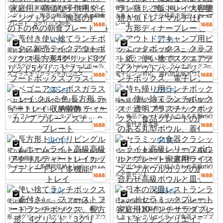
ドトレイ、家庭用、高価な子供用ダイニ
食堂レストラン蒸しご飯トレイ大容量焼
ングトレイ、陶器の釉薬の下の色の朝食
き魚トレイマルチ仕様長方形ディナープ
プレート、5グリッド卸売
レート
4
17
円
円
蓋付き使い捨てランチボックス卸売テイ
アウトドアキャンプ用ピクニックボック
クアウトボックス長方形4グリッド3グリ
ス、クラフト紙、使い捨てスクエアテイ
ッド5グリッドファーストフードボック
クアウトパッケージ、ランチボックス、
スプラスチックランチボックス
電子レンジ対応、漏れ防止紙ボウル
205
228
円
円
ベゴニアエンボスガラストレイ クルミ色
持ち帰り用ランチボックス、使い捨てラ
長方形 ティートレイ 収納装飾 ティーカ
ンチボックス、透明プラスチックボック
ップ フルーツ スナック プレート
ス、食品グレードの厚みのある丸型ボウ
ル、蓋付き長方形
110
94
円
円
長方形トレイリビングルームホームライ
セラミック食器クラシックライト高級レ
ト高級高級アクリルティートレイカップ
リーフボウルとプレート家庭用ライスス
ティートレイ多機能収納トレイ
ープボウルカップの組み合わせ高級ボウ
ルと皿セット
4
289
円
円
使い捨てランチボックス（蓋付き）、フ
日本の深皿レストランラウンドセラミッ
ァーストフードランチボックス、長方
クプレート家庭用10インチサラダプレー
形、4グリッド、3グリッド、テイクアウ
トキッチンクリエイティブ食器スーププ