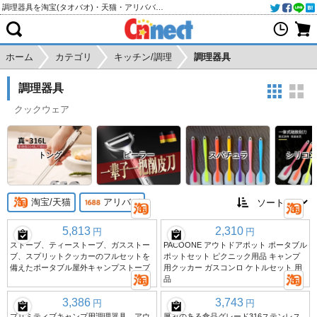
調理器具を淘宝(タオバオ)・天猫・アリババから個人輸入・購入代行
ホーム
カテゴリ
キッチン/調理
調理器具
調理器具
クックウェア
トング
ピーラー
スパチュラ
シリコン
淘宝/天猫
アリババ
5,813
2,310
円
円
ストーブ、ティーストーブ、ガスストー
PACOONE アウトドアポット ポータブル
ブ、スプリットクッカーのフルセットを
ポットセット ピクニック用品 キャンプ
備えたポータブル屋外キャンプストーブ
用クッカー ガスコンロ ケトルセット 用
品
3,386
3,743
円
円
プリミティブキャンプ用調理器具、アウ
厚みのある食品グレード316ステンレス