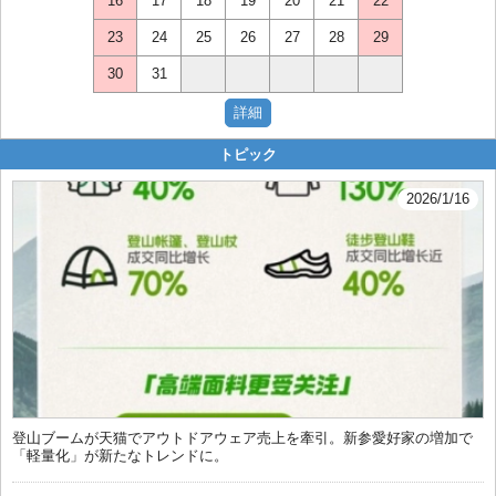
16
17
18
19
20
21
22
23
24
25
26
27
28
29
30
31
トピック
2026/1/16
登山ブームが天猫でアウトドアウェア売上を牽引。新参愛好家の増加で
「軽量化」が新たなトレンドに。