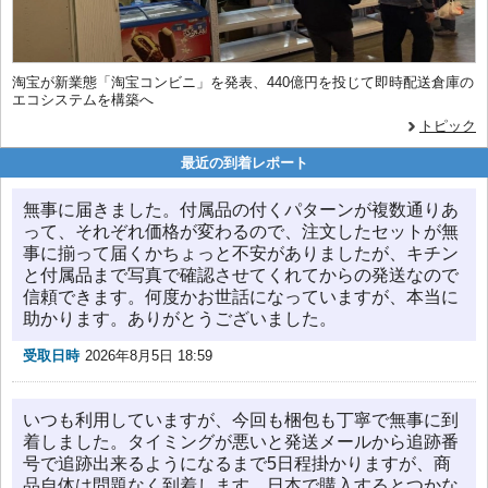
淘宝が新業態「淘宝コンビニ」を発表、440億円を投じて即時配送倉庫の
エコシステムを構築へ
トピック
最近の到着レポート
無事に届きました。付属品の付くパターンが複数通りあ
って、それぞれ価格が変わるので、注文したセットが無
事に揃って届くかちょっと不安がありましたが、キチン
と付属品まで写真で確認させてくれてからの発送なので
信頼できます。何度かお世話になっていますが、本当に
助かります。ありがとうございました。
受取日時
2026年8月5日 18:59
いつも利用していますが、今回も梱包も丁寧で無事に到
着しました。タイミングが悪いと発送メールから追跡番
号で追跡出来るようになるまで5日程掛かりますが、商
品自体は問題なく到着します。日本で購入するとつかな