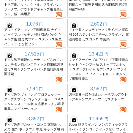
トドア用ポット、ケトル、フライパン、
鋼鍋スープ鍋家庭用鍋盆地電磁調理器専
ポータブルアウトドアキャンプ用食器セ
用鍋2024新
ット、鍋、鍋用品
1,076
2,602
円
円
アウトドアキャンプ用調理器具 ナイフ
ドイツ製ノンスティックフライパン 家庭
ポータブルキッチン用品 収納バッグ キ
用 304 ステンレススチールフライパン 電
ャンプ用 自走式ツアー ステンレス製ス
磁調理器 ガスコンロ 専用鍋
パチュラ まな板セット
17,515
23,421
円
円
ドイツ製三頭鷲のコーティングされてい
ファイアーメープル アウトドア調理器具
ないチタン鍋ノンスティック鍋電磁調理
セット キャンプ用品 ストーブフルセッ
器ガス純チタンフライパン多機能家庭用
ト スターフレイム セブンスター ファイ
調理鍋
アーストーブ フィーストセット キャン
プ用調理器具
7,544
3,582
円
円
ドイツ製ツヴィリング プロフェッサー
調理器具一式を備えたポータブルアウト
スープスプーン コランダーセット 304ス
ドアキャンプストーブ、ガスストーブ
テンレススチール製 家庭用キッチン調理
器具コンビネーション
13,392
11,959
円
円
ドイツ製新型カセットコンロ 家庭用 大
Supor 鉄フライパン ノンスティックフラ
火力 屋外 ポータブル 中庭 キャンプ用 調
イパン チタンコーティングなし フライ