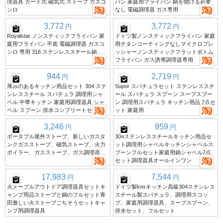
理器具 カード式 磁気式 ストーブ ガスコ
パン 家庭用フライパン 鍋を開ける必要
ンロ
なし 電磁調理器 ガス専用
3,772
3,772
円
円
Royalstar ノンスティックフライパン 家
ドイツ製ノンスティックフライパン 家庭
庭用フライパン 平底 電磁調理器 ガスコ
用チタンコーティングなしマイクロプレ
ンロ 専用 316 ステンレススチール鍋
ッシャーノンスティックフラットボトム
フライパン ガス誘導調理器専用
944
2,719
円
円
厚みのあるキッチン用品セット 304 ステ
Supor スパチュラセット ステンレススチ
ンレススチール スパチュラ 調理用シャ
ール スパチュラ スプーン スープスプー
ベル 中華キッチン 家庭用調理器具 シャ
ン 調理用スパチュラ キッチン用品 7点セ
ベル スプーン 排水コンプリートセット
ット 家庭用
3,246
959
円
円
ポータブル屋外ストーブ、新しいガスタ
304ステンレススチールキッチン用品セ
ンクガスストーブ、磁気ストーブ、火力
ット調理用シャベルキッチンシャベルス
ボイラー、ガスストーブ、ガス調理器
プーンフルセット家庭用鍋シャベル7点
セット調理器具オールインワン
17,983
7,544
円
円
火メープルアウトドア調理器具セットキ
ドイツ製knxキッチン高級304ステンレス
ャンプ用品ストーブと鍋のフルセット青
スチール製スパチュラ、調理用スコッ
田激しい火ストーブごちそうセットキャ
プ、家庭用調理器具、スープスプーン、
ンプ用調理器具
排水セット、フルセット