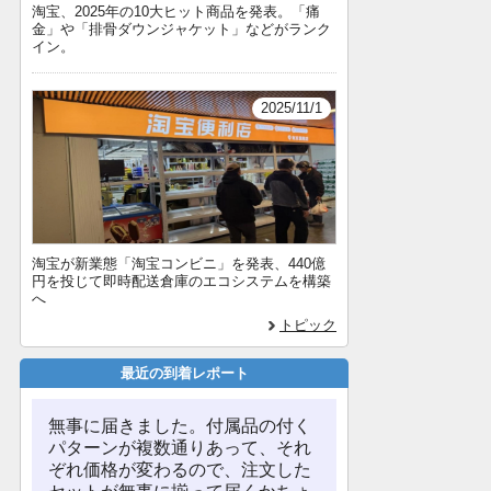
淘宝、2025年の10大ヒット商品を発表。「痛
金」や「排骨ダウンジャケット」などがランク
イン。
2025/11/1
淘宝が新業態「淘宝コンビニ」を発表、440億
円を投じて即時配送倉庫のエコシステムを構築
へ
トピック
最近の到着レポート
無事に届きました。付属品の付く
パターンが複数通りあって、それ
ぞれ価格が変わるので、注文した