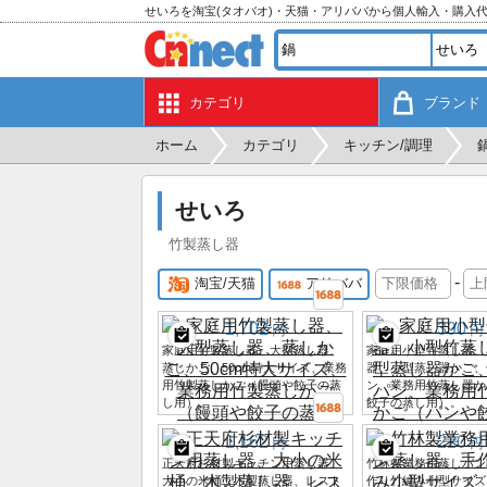
せいろを淘宝(タオバオ)・天猫・アリババから個人輸入・購入
カテゴリ
ブランド
ホーム
カテゴリ
キッチン/調理
せいろ
竹製蒸し器
-
淘宝/天猫
アリババ
1,702
390
円
円
家庭用竹製蒸し器、大型蒸し器、
家庭用小型竹蒸し器、
蒸しかご、50cm特大サイズ、業務
器、小型蒸し器かご、
用竹製蒸しかご（饅頭や餃子の蒸
ン、業務用竹蒸し器か
し用）。
餃子の蒸し用）。
1,162
220
円
円
正天府杉材製キッチン用蒸し器、
竹林製業務用蒸しパン
大小の米桶、木製蒸し器、レスト
作り竹編み小型サイズ