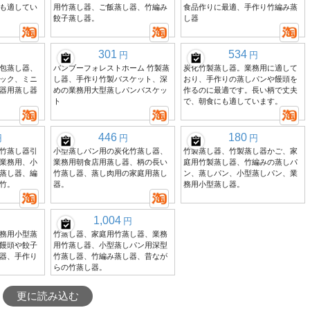
も適してい
用竹蒸し器、ご飯蒸し器、竹編み
食品作りに最適、手作り竹編み蒸
餃子蒸し器。
し器
301
534
円
円
包蒸し器、
バンブーフォレストホーム 竹製蒸
炭化竹製蒸し器。業務用に適して
ック、ミニ
し器、手作り竹製バスケット、深
おり、手作りの蒸しパンや饅頭を
器用蒸し器
めの業務用大型蒸しパンバスケッ
作るのに最適です。長い柄で丈夫
ト
で、朝食にも適しています。
446
180
円
円
円
竹蒸し器引
小型蒸しパン用の炭化竹蒸し器、
竹製蒸し器、竹製蒸し器かご、家
業務用、小
業務用朝食店用蒸し器、柄の長い
庭用竹製蒸し器、竹編みの蒸しパ
蒸し器、編
竹蒸し器、蒸し肉用の家庭用蒸し
ン、蒸しパン、小型蒸しパン、業
竹。
器。
務用小型蒸し器。
1,004
円
務用小型蒸
竹蒸し器、家庭用竹蒸し器、業務
饅頭や餃子
用竹蒸し器、小型蒸しパン用深型
器、手作り
竹蒸し器、竹編み蒸し器、昔なが
らの竹蒸し器。
更に読み込む