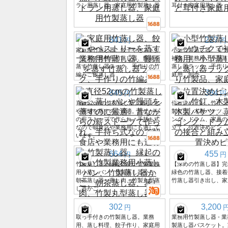
ラン用蒸し器、家庭用竹製蒸し器
耳付き家庭用蒸し器
841
227
円
円
家庭用竹蒸し器、餃子やペストリ
小型竹製蒸し器、モウ
ーを蒸す業務用竹蒸し器、饅頭を
補強、業務用、小型蒸
蒸す竹蒸し器ラック、手作りの竹
蒸し器ラック、手作り
編みご飯蒸し器
庭用、卸売。
845
384
円
円
直径52cmの竹製蒸し器。蒸しパン
位置決めピン、竹ピン
や饅頭を蒸すのに最適。昔ながら
製ダボ、木製バケツ、
の薪ストーブで作られ、手持ち式
ング、ドラム、家具の
なので朝食店や業務用にも適して
立て、位置決めピン
います。
664
455
円
円
竹製蒸し器、縁起の良い竹製業務
【深めの竹蒸し器】完
用小蒸しパン、竹製蒸し器かご、
緑色の竹蒸し器、接着
朝茶蒸し器、蒸し肉、竹製丸型蒸
竹蒸し器引き出し、家
し器かご。
302
3,200
円
取っ手付きの竹製蒸し器。業務
業務用竹製蒸し器 - 
用、蒸し料理、餃子作り、家庭用
製蒸し器バスケット。