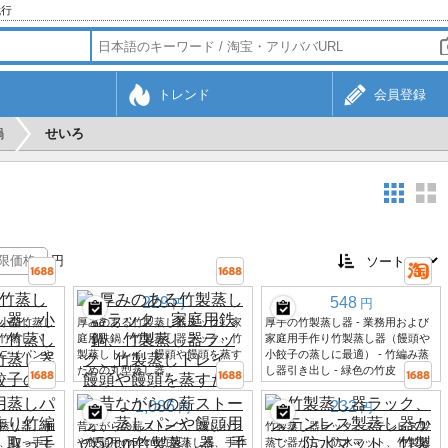
代行
トレンド
会員登録
鍋
せいろ
円
229
548
円
円
小型竹蒸し
厚みのある竹製蒸し器ラック、家
厚手の竹製蒸し器 - 業務用および
竹蒸しパ
庭用鉄鍋、竹製蒸し器ラック、竹
家庭用手作り竹製蒸し器（饅頭や
ご（パンや
製蒸しトレイ、饅頭や饅頭を蒸す
小餃子の蒸しに最適） - 竹編み蒸
ための丸型蒸し器。
し器引き出し - 緑色の竹皮
1,086
232
円
円
蒸し器、手
昔ながらの薪ストーブ、蒸しパン
竹製蒸し器ラック、ステンレス製
、取っ手と
や饅頭用の52cm竹製蒸し器、手作
蒸し器かご、防水マット、竹製蒸