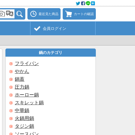
最近見た商品
カートの確認
会員ログイン
鍋のカテゴリ
フライパン
やかん
鍋蓋
圧力鍋
ホーロー鍋
スキレット鍋
中華鍋
火鍋用鍋
タジン鍋
ソースパン