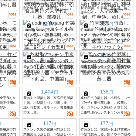
りの竹製蒸し器、朝食店向けの大
し器、竹製蒸し器ラック、大型鉄
型竹製蒸し器、業務用。
製中華鍋、中華鍋、蒸し器、蒸し
器ラック
229
329
円
円
ソウチクで
Luoding Yixiang 竹製ファミリース
竹管卸売、竹蒸し器、竹蒸し器チ
し器かご／
タイル蒸しパン・鶏足蒸し器、オ
ューブ、竹バケツ、竹蒸し器ご飯
竹製品、家
ール竹製メッシュ底、9インチ竹製
蒸し器、竹蒸し器、モウソウチク
引き出し付き
の根
655
203
円
円
、竹釘、木
杉材製キッチン用米びつ、蒸し
厚みのある竹製蒸し器ラック、家
蒸し器、ゴ
器、レストラン用蒸し器、竹製家
庭用竹製蒸し器ラック、饅頭や饅
接合と組み
庭用蒸し器（デフォルト商品、中
頭を蒸すための丸型蒸し器。
国製）
1,404
136
円
円
全手作りの
黄義夫木製蒸し器、家庭用竹製蒸
業務用点心蒸し器、小籠包（スー
剤不使用の
し器、小型蒸しパン用蒸し器、手
プ餃子）用竹蒸し器、ご飯蒸し
庭用
織り竹製蒸し器ラック、業務用深
器、ステンレス製縁付き蒸し器、
型蒸し器。
広東料理点心レストラン用蒸し器
117
177
円
円
円
業務用深型竹
ステンレス製の家庭用竹蒸し器、
竹製蒸し器、家庭用および業務用
家庭での竹
業務用点心蒸し器、小型蒸しパン
小型竹製蒸し器、餃子やその他の