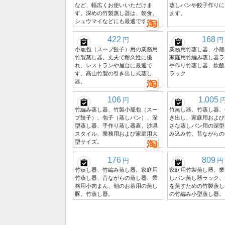
など、幅広くお使いいただけま
蒸しパンや餃子作りに
す。深めの竹製蒸し器は、朝食、
ます。
シュウマイなどにも最適です。
422
168
円
円
小籠包（スープ餃子）用の業務用
業務用竹蒸し器、小籠
竹製蒸し器。丈夫で耐久性に優
家庭用竹編み蒸し器ラ
れ、レストランや屋台に最適で
手作り竹蒸し器、炊飯
す。高山竹製の引き出し式蒸し
ラック
器。
106
1,005
円
竹編み蒸し器、竹製小籠包（スー
竹蒸し器、竹蒸し器、
プ餃子）、包子（蒸しパン）、深
き出し、家庭用および
型蒸し器、手作り蒸し器蓋、沙県
さな蒸しパン用の深型
スタイル、業務用および家庭用大
み込み竹、昔ながらの
型サイズ。
176
809
円
円
竹蒸し器、竹編み蒸し器、家庭用
家庭用竹製蒸し器、業
竹蒸し器、昔ながらの蒸し器、業
しパン蒸し器ラック、
務用小肉まん、朝のお茶用の蒸し
を蒸すための竹製蒸し
豚、竹蒸し器。
の竹編み小型蒸し器。