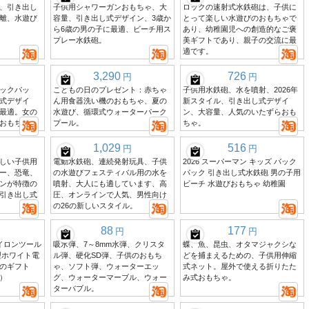
、引き出し
子供用シャワーガンおもちゃ、大
ロックの速射式水鉄砲は、子供に
離、水遊び
容量、引き出し式デザイン、3歳か
とって楽しい水遊びのおもちゃで
ら6歳の男の子に最適、ビーチ用ス
あり、幼稚園児への創造的なご褒
プレー水鉄砲。
美ギフトであり、親子の交流に最
適です。
3,290
726
円
円
ックパッ
こどもの日のプレゼント：赤ちゃ
子供用水鉄砲、水を噴射、2026年
式デザイ
ん用食器洗い機のおもちゃ、夏の
新スタイル、引き出し式デザイ
最適。女の
水遊び、循環式ウォーターパーク
ン、大容量、人気のいたずらおも
おもちゃ。
プール。
ちゃ。
1,029
516
円
円
しい子供用
電動水鉄砲、連続発射玩具、子供
2026 スーパーマン キッズ バック
ー、恐竜、
の水遊びフェスティバル用の水を
パック 引き出し式水鉄砲 男の子用
ンが特徴の
噴射、大人にも適しています、高
ビーチ 水遊びおもちゃ 幼稚園
引き出し式
圧、オンラインで人気、男性向け
の26の新しいスタイル。
88
177
円
円
イロンツール
吸水弾、7～8mm水弾、クリスタ
蝶、魚、昆虫、オタマジャクシな
型ホワイト電
ル弾、硬化SD弾、子供のおもち
どを捕まえるための、子供用伸縮
のギフト
ゃ、ソフト弾、ウォーターエッ
式ネット。屋外で使える折りたた
）
グ、ウォーターマーブル、ウォー
み式おもちゃ。
ターバブル。