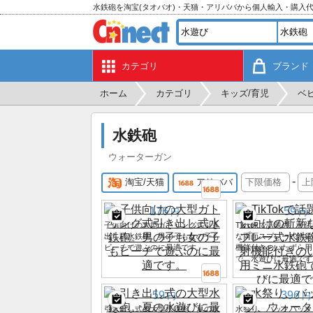
水鉄砲を淘宝(タオバオ)・天猫・アリババから個人輸入・購入
カテゴリ
ブランド
ホーム
カテゴリ
キッズ/育児
ベ
水鉄砲
ウォーターガン
-
淘宝/天猫
アリババ
176
59
円
円
子供向けの大型ガトリング式引き
TikTokで話題の、子
出し式水鉄砲。男の子も女の子も
な両面スプレー式水鉄
ビーチで遊ぶのに最適です。
機能付きのいたずら用
で、水遊びに最適です
59
396
円
円
引き出し式の大型水鉄砲。夏の水
水祭り、バックパック