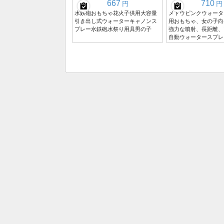
667
710
円
円
水鉄砲おもちゃ花火子供用大容量
メドウピンクウォータ
引き出し式ウォーターキャノンス
用おもちゃ、女の子向
プレー水鉄砲水祭り用具男の子
強力な噴射、長距離、
自動ウォータースプレ