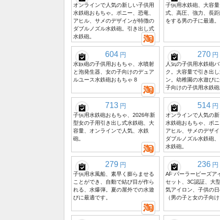
オンラインで人気の新しい子供用
子供用水鉄砲、大容量
水鉄砲おもちゃ。ポニー、恐竜、
式、高圧、強力、長距
アヒル、サメのデザインが特徴の
をする男の子に最適。
ダブルノズル水鉄砲。引き出し式
水鉄砲。
604
270
円
円
水鉄砲の子供用おもちゃ、水噴射
人気の子供用水鉄砲バ
と泡発生器、女の子向けのデュア
ク。大容量で引き出し
ルユース水鉄砲おもちゃ 8
ン。幼稚園の水遊びに
子向けの子供用水鉄砲
713
514
円
円
子供用水鉄砲おもちゃ、2026年新
オンラインで人気の新
型女の子用引き出し式水鉄砲、大
水鉄砲おもちゃ、ポニ
容量、オンラインで人気、水鉄
アヒル、サメのデザイ
砲。
ダブルノズル水鉄砲、
水鉄砲。
279
236
円
円
子供用水風船、素早く膨らませる
AF パーラービーズア
ことができ、自動で結び目が作ら
セット、3C認証、大
れる、水爆弾。夏の屋外での水遊
気アイロン、子供の日
びに最適です。
（男の子と女の子向け