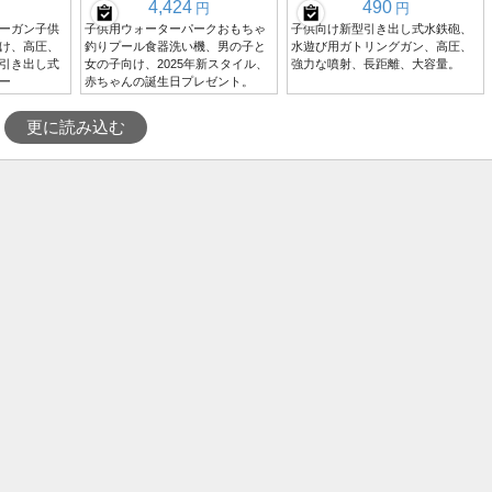
4,424
490
円
円
ーガン子供
子供用ウォーターパークおもちゃ
子供向け新型引き出し式水鉄砲、
け、高圧、
釣りプール食器洗い機、男の子と
水遊び用ガトリングガン、高圧、
引き出し式
女の子向け、2025年新スタイル、
強力な噴射、長距離、大容量。
ー
赤ちゃんの誕生日プレゼント。
更に読み込む