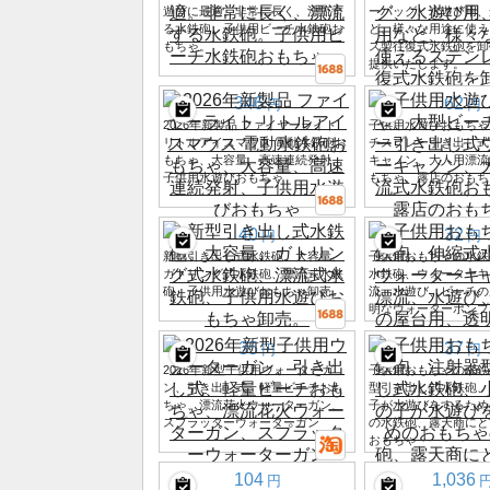
遊びに最適。非常に長く、漂流す
ーバッグ、水遊び用、
る水鉄砲。子供用ビーチ水鉄砲お
ど、様々な用途に使え
もちゃ。
ス製往復式水鉄砲を卸
提供いたします。
346
62
円
円
2026年新製品 ファイヤーライト
子供用水遊びおもちゃ
リトルアイスマウス 電動水鉄砲お
チスプレー引き出し式
もちゃ、大容量、高速連続発射、
キャノン、大人用漂流
子供用水遊びおもちゃ
もちゃ、露店のおもち
40
32
円
円
新型引き出し式水鉄砲、大容量、
子供用おもちゃの水鉄
ガトリング式水鉄砲、漂流式水鉄
水鉄砲、ウォーターキ
砲、子供用水遊びおもちゃ卸売。
流、水遊び、ビーチの
明なウォーターポンプ
35
37
円
円
2026年新型子供用ウォーターガ
子供用おもちゃの水鉄
ン、引き出し式、軽量ビーチおも
型引き出し式水鉄砲、
ちゃ、漂流花火ウォーターガン、
子が水遊びをするため
スプラッターウォーターガン
の水鉄砲、露天商にと
おもちゃ
104
1,036
円