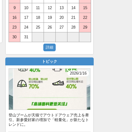
9
10
11
12
13
14
15
16
17
18
19
20
21
22
23
24
25
26
27
28
29
30
31
トピック
2026/1/16
登山ブームが天猫でアウトドアウェア売上を牽
引。新参愛好家の増加で「軽量化」が新たなト
レンドに。