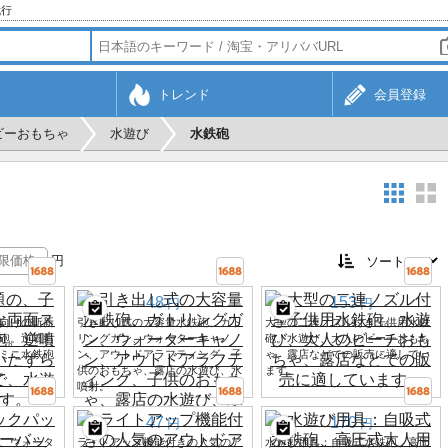
代行
トレンド
会員登録
ビーおもちゃ
水遊び
水鉄砲
円
48
153
円
円
供向けの斬新
引き出し式の大容量水鉄砲、ガト
大型の二連ノズル付き子供用水鉄
砲。逆噴射
リングガン、ウォーターキャノ
砲。水遊び、大人のビーチおもち
ミニ水鉄砲
ン、アウトドアラフティング、子
ゃ、露店などでの販売に適してい
。
供のおもちゃ、露店の水遊び、水
ます。
噴射。
47
170
円
円
、ウォータ
ライトアップ機能付きの人気のア
水遊び用具：自吸式水鉄砲、高圧