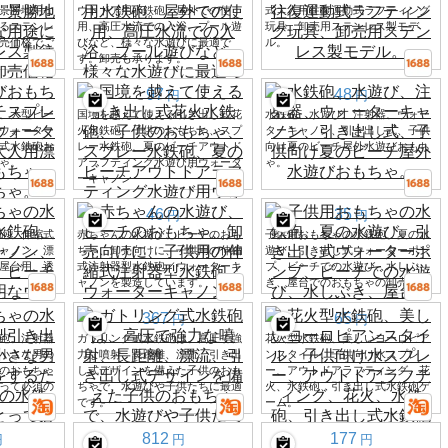
景勝地用な
ウトドア用水鉄砲。屋外での使
式大人用往復運動式ラフティング
るステンレ
用、高圧水流での入浴、プール遊
玩具、卸売用ステンレス製モデ
売価格でご
びなど、様々な水遊びに最適で
ル。
す。卸売も承ります。
97
48
円
円
、大型ビー
国境を越えて使える引き出し式花
水鉄砲、水遊び、注射器、ウォー
ウォーター
火水鉄砲、子供のおもちゃ、スプ
ターキャノン、引き出し式、子供
式水鉄砲お
レー水鉄砲、夏のビーチアウトド
向け夏のビーチ屋外水遊びおもち
ゃ。
アラフティング水遊び用ウォータ
ゃ。
ーキャノン
46
35
円
円
砲、伸縮式
赤ちゃんの水遊び、ビーチのおも
子供用おもちゃの水鉄砲、夏の水
ャノン、漂
ちゃ、卸売向けに、子供用の伸縮
遊び、引き出し式ウォーターポン
屋台用、透
式注射器型水鉄砲／ウォーターキ
プ、ビーチでの水遊び、水しぶ
ャノンを製造しています。
き、屋台でのおもちゃの卸売。
367
65
円
円
砲、注射器
ガトリング式水鉄砲は、高圧で強
花火型水鉄砲、美しいヨーロピア
小さな男の
力な噴射、長距離、漂流、引き出
ンスタイル、子供向け水スプレ
のおもちゃ
し式デザインを備えた子供のおも
ー、アウトドアラフティング、花
って必須の
ちゃで、水遊びや子供たちに最適
火、水鉄砲、引き出し式水鉄砲ゲ
です。
ーム。
812
177
円
円
円