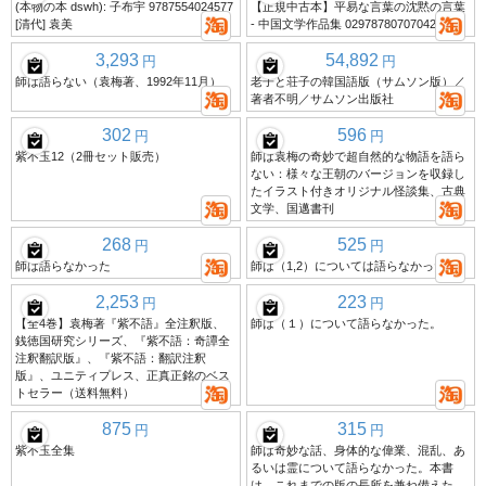
(本物の本 dswh): 子布宇 9787554024577
【正規中古本】平易な言葉の沈黙の言葉
[清代] 袁美
- 中国文学作品集 029787807070429
3,293
54,892
円
円
師は語らない（袁梅著、1992年11月）
老子と荘子の韓国語版（サムソン版）／
著者不明／サムソン出版社
302
596
円
円
紫不玉12（2冊セット販売）
師は袁梅の奇妙で超自然的な物語を語ら
ない：様々な王朝のバージョンを収録し
たイラスト付きオリジナル怪談集、古典
文学、国邁書刊
268
525
円
円
師は語らなかった
師は（1,2）については語らなかった
2,253
223
円
円
【全4巻】袁梅著『紫不語』全注釈版、
師は（１）について語らなかった。
銭徳国研究シリーズ、『紫不語：奇譚全
注釈翻訳版』、『紫不語：翻訳注釈
版』、ユニティプレス、正真正銘のベス
トセラー（送料無料）
875
315
円
円
紫不玉全集
師は奇妙な話、身体的な偉業、混乱、あ
るいは霊について語らなかった。本書
は、これまでの版の長所を兼ね備えた、