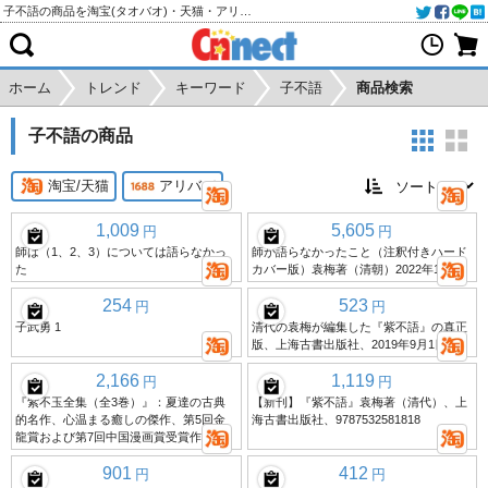
子不語の商品を淘宝(タオバオ)・天猫・アリババから個人輸入・購入代行
ホーム
トレンド
キーワード
子不語
商品検索
子不語の商品
淘宝/天猫
アリババ
1,009
5,605
円
円
師は（1、2、3）については語らなかっ
師が語らなかったこと（注釈付きハード
た
カバー版）袁梅著（清朝）2022年12月
254
523
円
円
子武勇 1
清代の袁梅が編集した『紫不語』の真正
版、上海古書出版社、2019年9月1日
2,166
1,119
円
円
『紫不玉全集（全3巻）』：夏達の古典
【新刊】『紫不語』袁梅著（清代）、上
的名作、心温まる癒しの傑作、第5回金
海古書出版社、9787532581818
龍賞および第7回中国漫画賞受賞作。
901
412
円
円