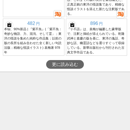
正真正銘の東洋の怪談集であり、精緻な
怪談イラストを添えた新たな注釈版であ
る。
482
896
円
円
本物、90%新品 | 『紫不魚』(「紫不魚：
『子不語』は、袁梅が編纂した豪華版
奇妙な物語、力、混沌、そして霊」；東
で、注釈と挿絵が添えられている。乾隆
洋の怪談を集めた純粋な作品集；以前の
武神と嘉慶の版を基に、東洋の逸話、奇
版の長所を組み合わせた全く新しい句読
妙な話、幽霊話などを選りすぐって収録
法版；精緻な怪談イラスト) 袁梅著 978
している。新華出版社から刊行された古
年
典文学作品である。
更に読み込む