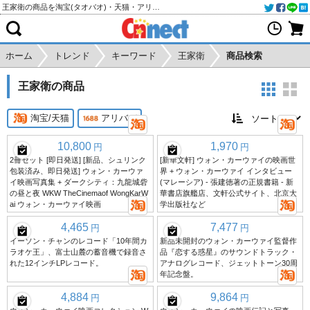
王家衛の商品を淘宝(タオバオ)・天猫・アリババから個人輸入・購入代行
ホーム
トレンド
キーワード
王家衛
商品検索
王家衛の商品
淘宝/天猫
アリババ
10,800
1,970
円
円
2冊セット [即日発送] [新品、シュリンク
[新華文軒] ウォン・カーウァイの映画世
包装済み、即日発送] ウォン・カーウァ
界 + ウォン・カーウァイ インタビュー
イ映画写真集 + ダークシティ：九龍城砦
(マレーシア) - 張建徳著の正規書籍 - 新
の昼と夜 WKW TheCinemaof WongKarW
華書店旗艦店、文軒公式サイト、北京大
ai ウォン・カーウァイ映画
学出版社など
4,465
7,477
円
円
イーソン・チャンのレコード「10年間カ
新品未開封のウォン・カーウァイ監督作
ラオケ王」、富士山麓の蓄音機で録音さ
品『恋する惑星』のサウンドトラック・
れた12インチLPレコード。
アナログレコード、ジェットトーン30周
年記念盤。
4,884
9,864
円
円