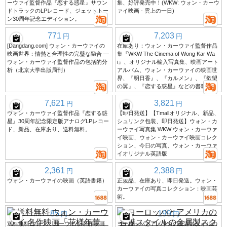
ーウァイ監督作品『恋する惑星』サウン
集、好評発売中！(WKW: ウォン・カーウ
ドトラックのLPレコード、ジェットトー
ァイ映画 - 雲上の一日)
ン30周年記念エディション。
771
7,203
円
円
[Dangdang.com] ウォン・カーウァイの
在庫あり：ウォン・カーウァイ監督作品
映画世界：情熱と合理性の完璧な融合 ―
集『WKW The Cinema of Wong Kar Wa
ウォン・カーウァイ監督作品の包括的分
i』、オリジナル輸入写真集、映画アート
析（北京大学出版局刊）
アルバム、ウォン・カーウァイの映画世
界、『明日香』、『カルメン』、『欲望
の翼』、『恋する惑星』などの書籍。
7,621
3,821
円
円
ウォン・カーウァイ監督作品『恋する惑
【即日発送】【Tmallオリジナル、新品、
星』30周年記念限定版アナログLPレコー
シュリンク包装、即日発送】ウォン・カ
ド、新品、在庫あり、送料無料。
ーウァイ写真集 WKW ウォン・カーウァ
イ映画、ウォン・カーウァイ映画コレク
ション、今日の写真、ウォン・カーウァ
イオリジナル英語版
2,361
2,388
円
円
ウォン・カーウァイの映画（英語書籍）
正規品、在庫あり、即日発送。ウォン・
カーウァイの写真コレクション：映画芸
術。
85
199
円
円
送料無料 ウォン・カーウァイ 名作映画
ヨーロッパとアメリカの香港スタイルの