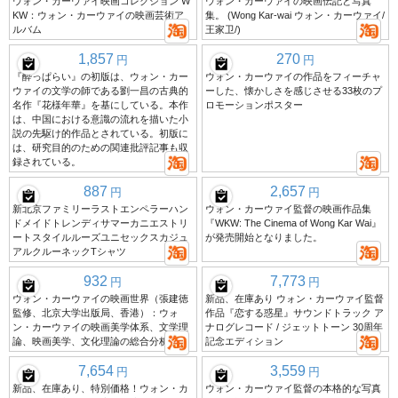
ウォン・カーウァイ映画コレクション W
ウォン・カーウァイの映画伝記と写真
KW：ウォン・カーウァイの映画芸術ア
集。 (Wong Kar-wai ウォン・カーウァイ/
ルバム
王家卫/)
1,857
270
円
円
『酔っぱらい』の初版は、ウォン・カー
ウォン・カーウァイの作品をフィーチャ
ウァイの文学の師である劉一昌の古典的
ーした、懐かしさを感じさせる33枚のプ
名作『花様年華』を基にしている。本作
ロモーションポスター
は、中国における意識の流れを描いた小
説の先駆け的作品とされている。初版に
は、研究目的のための関連批評記事も収
録されている。
887
2,657
円
円
新北京ファミリーラストエンペラーハン
ウォン・カーウァイ監督の映画作品集
ドメイドトレンディサマーカニエストリ
『WKW: The Cinema of Wong Kar Wai』
ートスタイルルーズユニセックスカジュ
が発売開始となりました。
アルクルーネックTシャツ
932
7,773
円
円
ウォン・カーウァイの映画世界（張建徳
新品、在庫あり ウォン・カーウァイ監督
監修、北京大学出版局、香港）：ウォ
作品『恋する惑星』サウンドトラック ア
ン・カーウァイの映画美学体系、文学理
ナログレコード / ジェットトーン 30周年
論、映画美学、文化理論の総合分析。
記念エディション
7,654
3,559
円
円
新品、在庫あり、特別価格！ウォン・カ
ウォン・カーウァイ監督の本格的な写真