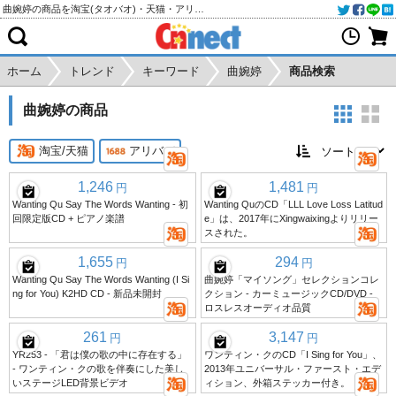
曲婉婷の商品を淘宝(タオバオ)・天猫・アリババから個人輸入・購入代行
ホーム
トレンド
キーワード
曲婉婷
商品検索
曲婉婷の商品
淘宝/天猫
アリババ
1,246
1,481
円
円
Wanting Qu Say The Words Wanting - 初
Wanting QuのCD「LLL Love Loss Latitud
回限定版CD + ピアノ楽譜
e」は、2017年にXingwaixingよりリリー
スされた。
1,655
294
円
円
Wanting Qu Say The Words Wanting (I Si
曲婉婷「マイソング」セレクションコレ
ng for You) K2HD CD - 新品未開封
クション - カーミュージックCD/DVD -
ロスレスオーディオ品質
261
3,147
円
円
YR253 - 「君は僕の歌の中に存在する」
ワンティン・クのCD「I Sing for You」、
- ワンティン・クの歌を伴奏にした美し
2013年ユニバーサル・ファースト・エデ
いステージLED背景ビデオ
ィション、外箱ステッカー付き。