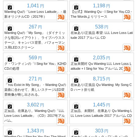
1,041
1,198
円
円
Wanting Quの「Love Loss Latitude」 - 最
【公式】Wanting Qu - I Sing for You CD -
新オリジナルCD（2017年）
The Wordsよりリリース
267
538
円
円
Wanting Quの「My Song」（ダイナミッ
在庫あり/正規品 希望: LLL Love Loss Lati
クな歌詞レイアウト）、ライブハウスス
tude 2017 アルバム CD
テージ、キャンパス背景、パフォーマン
ス用LEDスクリーン
569
2,035
円
円
ク・ワンティンの「I Sing for You」K2HD
正規未開封 Qu Wanting LLL Love Loss L
CDの処理
atitude + I Sing for You アルバム 2CD
271
8,715
円
円
「You Exist in My Song」 - Wanting Quの
在庫あり/正規品 Qu Wanting: My Song C
楽曲に合わせて、美しいステージLED背
D ハート折り紙
景映像が映し出される。
3,602
1,445
円
円
正規品、在庫あり。Wanting Quの「LLL
正規品、未開封、在庫あり Qu Wanting L
Love Loss Latitude」（CD）2017年アル
LL Love Loss Latitude 2017 アルバム CD
バム。
1,343
303
円
円
Wanting Qu: I Sing for You Say The Word
オーセンティック・ク・ワンティンの