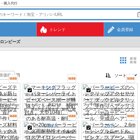
入・購入代行
トレンド
会員登録
ロンビーズ
円
55
46
円
円
ーマットで
マーキングフラッグとパターンパ
パーラービーズのヘアクリップア
ラービーズ
ーライトビーズベースボード特殊
クセサリー、ダックビルクリッ
ザインされ
マットボード、長釘付き、大型104
プ、手作りヘアクリップ、パーラ
な手作り生
釘、厚みのある耐高温・耐熱・耐
ービーズツール、完成品ヘアアク
火ボード。
セサリー、在庫あり。
0.88
26
円
円
ット完全デ
20×20cm パーラービーズ用耐熱性
パーラーペン、2.6mmシングルニ
DIYパズルお
オイルグロスアイロンペーパー
ードル、ピンク、スプーン、豆ス