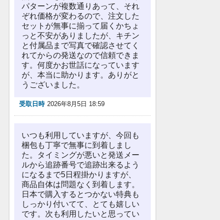
パターンが複数通りあって、それ
ぞれ価格が変わるので、注文した
セットが無事に揃って届くかちょ
っと不安がありましたが、キチン
と付属品まで写真で確認させてく
れてからの発送なので信頼できま
す。何度かお世話になっています
が、本当に助かります。ありがと
うございました。
受取日時
2026年8月5日 18:59
いつも利用していますが、今回も
梱包も丁寧で無事に到着しまし
た。タイミングが悪いと発送メー
ルから追跡番号で追跡出来るよう
になるまで5日程掛かりますが、
商品自体は問題なく到着します。
日本で購入するとつかない特典も
しっかり付いてて、とても嬉しい
です。次も利用したいと思ってい