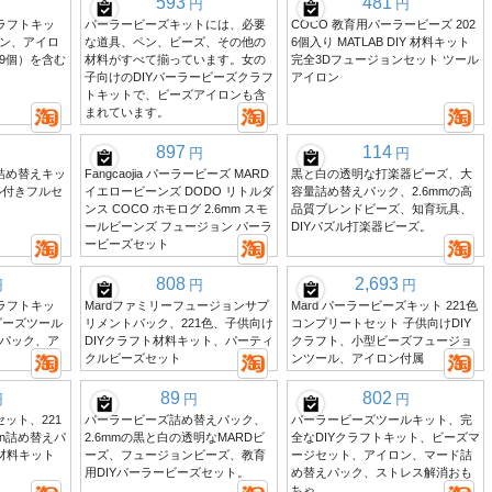
593
481
円
円
ラフトキッ
パーラービーズキットには、必要
COCO 教育用パーラービーズ 202
ン、アイロ
な道具、ペン、ビーズ、その他の
6個入り MATLAB DIY 材料キット
9個）を含む
材料がすべて揃っています。女の
完全3Dフュージョンセット ツール
子向けのDIYパーラービーズクラフ
アイロン
トキットで、ビーズアイロンも含
まれています。
897
114
円
円
ズ詰め替えキッ
Fangcaojia パーラービーズ MARD
黒と白の透明な打楽器ビーズ、大
ール付きフルセ
イエロービーンズ DODO リトルダ
容量詰め替えパック、2.6mmの高
ンス COCO ホモログ 2.6mm スモ
品質ブレンドビーズ、知育玩具、
ールビーンズ フュージョン パーラ
DIYパズル打楽器ビーズ。
ービーズセット
808
2,693
円
円
円
ラフトキッ
Mardファミリーフュージョンサプ
Mard パーラービーズキット 221色
ビーズツール
リメントパック、221色、子供向け
コンプリートセット 子供向けDIY
パック、ア
DIYクラフト材料キット、パーティ
クラフト、小型ビーズフュージョ
。
クルビーズセット
ンツール、アイロン付属
89
802
円
円
円
セット、221
パーラービーズ詰め替えパック、
パーラービーズツールキット、完
ion詰め替えパ
2.6mmの黒と白の透明なMARDビ
全なDIYクラフトキット、ビーズマ
材料キット
ーズ、フュージョンビーズ、教育
ージセット、アイロン、マード詰
用DIYパーラービーズセット。
め替えパック、ストレス解消おも
ちゃ。