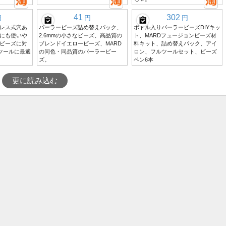
41
302
円
円
円
レス式穴あ
パーラービーズ詰め替えパック、
ボトル入りパーラービーズDIYキッ
にも使いや
2.6mmの小さなビーズ、高品質の
ト、MARDフュージョンビーズ材
きビーズに対
ブレンドイエロービーズ、MARD
料キット、詰め替えパック、アイ
ズツールに最適
の同色・同品質のパーラービー
ロン、フルツールセット、ビーズ
ズ。
ペン6本
更に読み込む