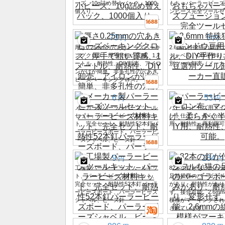
ーズ、10g詰め替えパック、1000
もちゃパーラービーズ
個入り。
ンビーズ完全ツールセ
73
9
円
円
厚さ0.25mmの穴あきビーズベーキ
2.6mm 特殊猫の足
ングクロス、厚手で粗い質感、1メ
シャベル、DIY手作
ートル、耐熱性、DIY卸売、アイロ
別ツール卸売（メーカ
ンがけが簡単、非多孔性の穴あき
ビーズベーキングクロス。
6
53
円
円
メーカー製パーラービーズツール
パーラービーズ用アイ
セット、パーラービーズ材料キッ
ット仕上げ、柔らかく
ト、完全セット、耐熱性52本釘パ
用、耐熱性、再利用可
ーラービーズボード、パーラービ
ーズシャベル、ビーズ針
9
134
円
円
工場製パーラービーズツールキッ
82本の釘が付いたカ
ト、パーラービーズ材料キット、
足跡模様のパーゴラボ
完全セット、耐熱性52本釘パーラ
があり、耐熱性があり
ービーズボード、パーラービーズ
ず、接合可能。2.6m
シャベル、ビーズ針
模様がマーキングされ
されています。