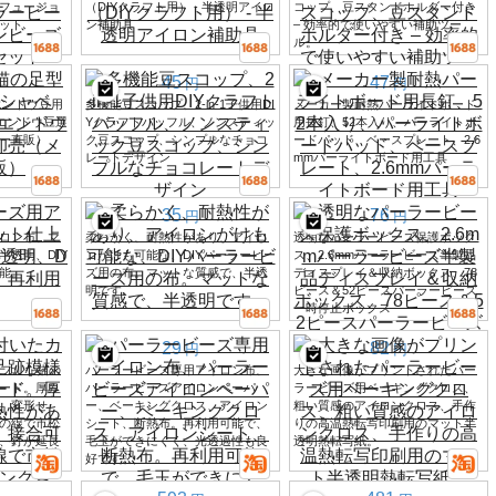
フュージョ
（DIYクラフト用） - 半透明アイロ
コップ、豆スタンドホルダー付き
ット
ン補助具
– 効率的で使いやすい補助ツー
ル。
45
47
円
円
型エンドウ豆用
多機能豆スコップ、2-in-1子供用DI
メーカー製耐熱パーライトボード
りエンドウ豆選
Yクラフトバッフル、ノンスティッ
用長釘、52本入り、パーライトボ
ー直販）
ク豆スコップ、シンプルなチョコ
ードパッド、ベースプレート、2.6
レートデザイン
mmパーライトボード用工具
35
76
円
円
ロン布、マ
柔らかく、耐熱性があり、アイロ
透明なパーラービーズ保護ボック
半透明、DIY
ンがけも可能な、DIYパーラービー
ス、2.6mmパーラービーズ半製品
能。
ズ用の布。マットな質感で、半透
ディスプレイ＆収納ボックス、78
明です。
ピース＆52ピースパーラービーズ
一時停止ボックス
29
82
円
円
ラフルな猫の
パーラービーズ専用アイロン布、
大きな画像がプリントされたパー
ード。厚み
パーラービーズアイロンペーパ
ラービーズ用ベーキングクロス、
、変形せ
ー、ベーキングクロス、アイロン
粗い質感のアイロンクロス、手作
mの線で市松
シート、断熱布。再利用可能で、
りの高温熱転写印刷用のマット半
、釘が延長
毛玉ができにくく、光透過性も良
透明熱転写紙。
好です。