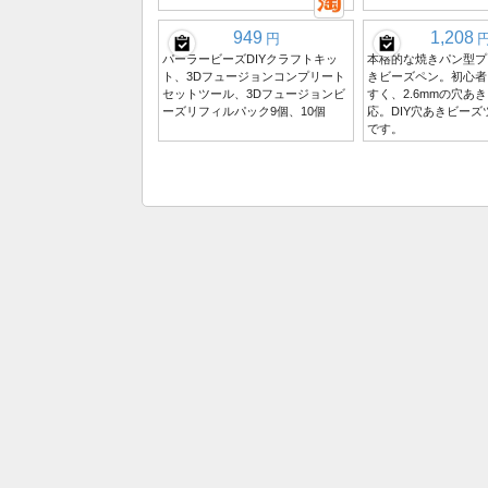
949
1,208
円
パーラービーズDIYクラフトキッ
本格的な焼きパン型プ
ト、3Dフュージョンコンプリート
きビーズペン。初心者
セットツール、3Dフュージョンビ
すく、2.6mmの穴あ
ーズリフィルパック9個、10個
応。DIY穴あきビー
です。