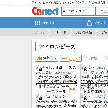
アイロンビーズを淘宝(タオバオ)・天猫・アリババから個人輸
カテゴリ
ブランド
ホーム
トレンド
話題の商品
アイ
アイロンビーズ
-
淘宝/天猫
アリババ
18
264
円
円
愛らしい12ピースのチョコレート
【パーラービーズティ
パーラービーズシャベル3Dプリン
遊ぶ新しい方法】パー
トDIYクラフトツール - 価値の高い
DIYのために特別にデ
パーラービーズツール
た、質感のある立体的
地、耐熱性
34
242
円
円
フュージョンビーズ、メーカー卸
パーラービーズ材料キ
売、221色フルカラー、2.6mm小ビ
ラックスギフトセット