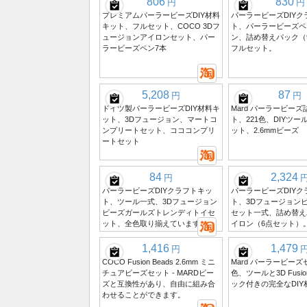
806
830
円
円
プレミアムパーラービーズDIY材料
パーラービーズDIYク
キット、フルセット、COCO 3Dフ
ト、パーラービーズペ
ュージョンアイロンセット、パー
ン、詰め替えパック（
ラービーズペン7本
フルセット。
5,208
87
円
円
ドイツ製パーラービーズDIY材料キ
Mard パーラービー
ット、3Dフュージョン、マートコ
ト、221色、DIYツ
ンプリートセット、コココンプリ
ット、2.6mmビーズ
ートセット
84
2,324
円
パーラービーズDIYクラフトキッ
パーラービーズDIYク
ト、ツール一式、3Dフュージョン
ト、3Dフュージョン
ビーズガールズトレンディトイセ
セット一式、詰め替え
ット、全色取り揃えています。
イロン（6点セット）
1,416
1,479
円
COCO Fusion Beads 2.6mm ミニ
Mard パーラービーズ
チュアビーズセット - MARDビー
色、ツールと3D Fus
ズと互換性があり、自由に組み合
ック付きの完全なDIY
わせることができます。