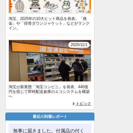
淘宝、2025年の10大ヒット商品を発表。「痛
金」や「排骨ダウンジャケット」などがランク
イン。
2025/11/1
淘宝が新業態「淘宝コンビニ」を発表、440億
円を投じて即時配送倉庫のエコシステムを構築
へ
トピック
最近の到着レポート
無事に届きました。付属品の付く