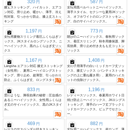
320
587
円
円
膝丈ストッキング、ハイカット、エアコ
女性用黒ベルベットニーハイソックス、
ン対応、滑り止め、暖かい、薄手、冷え
薄手スタイル、セクシーな夏用JKソック
性対策、引っかかり防止、膝上丈ストッ
ス、オフホワイトのロングストッキン
キング
グ、白のサイハイソックス。
1,197
773
円
円
女性用夏物スリミング着圧ふくらはぎソ
朗沙のニーハイソックス、春秋用ソック
ックス、JKスタイルロングソックス、ニ
ス、着圧スリミング、秋冬用膝保護、脚
ーハイソックス、黒のふくらはぎ丈ソッ
長効果、滑り止め付き太もも丈コットン
クス
ソックス
1,167
1,408
円
円
Langsha エアコン対応 膝丈ストッキング
女の子用薄手の白いミッドカーフ丈ソッ
（女性用）、夏用ニーハイロングストッ
クス、膝丈ソックス（パンティストッキ
キング、滑り止め、超薄型、引っかかり
ングの上に重ね履き用）、夏用のハイカ
防止、ふくらはぎ丈、ロングスタイル
ットの虫除けソックス。
833
1,196
円
円
雲のような、脚長効果の秘密：圧迫感の
レディースソックス、春夏用ホワイト日
あるニーハイソックス、女性用ふくらは
焼け防止ニーハイソックス、JKロングス
ぎ丈のサイハイソックス、黒のJKスタイ
トッキング、薄手のハーフ丈ブラックミ
ル。
ッドカーフソックス、ピュアでセクシ
ー。
469
882
円
円
レースのサスペンダー付きストッキン
女性用ニーハイソックス、超ロング、薄