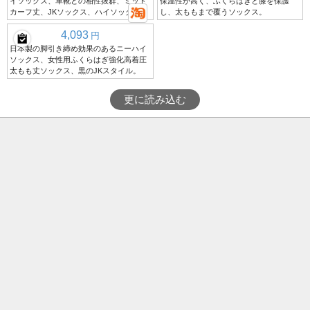
イソックス、革靴との相性抜群、ミッド
保温性が高く、ふくらはぎと膝を保護
カーフ丈、JKソックス、ハイソックス
し、太ももまで覆うソックス。
4,093
円
日本製の脚引き締め効果のあるニーハイ
ソックス、女性用ふくらはぎ強化高着圧
太もも丈ソックス、黒のJKスタイル。
更に読み込む