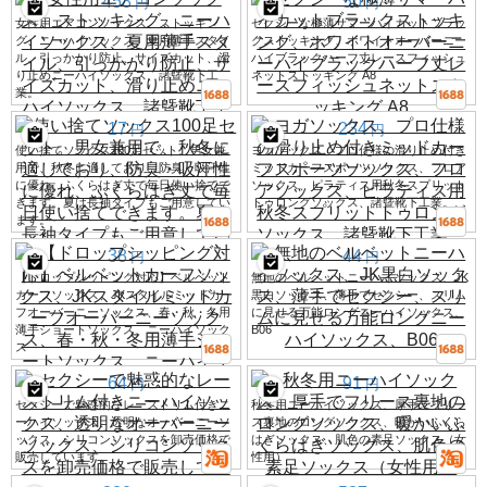
458
50
円
円
女性用エアコンソックス、ストッキン
セクシーな極薄サマーハイカットブラッ
グ、ニーハイソックス、夏用薄手スタイ
クストッキング、ホワイトオーバーニー
ル、引っかかり防止、サイズカット、滑
ハイブラックハーフ丈レースフィッシュ
り止めニーハイソックス、諸曁靴下工
ネットストッキング A8
業。
17
234
円
円
使い捨てソックス100足セット。男女兼
ヨガソックス、プロ仕様の滑り止め付き
用で、秋冬に適しており、防臭・吸汗性
ミッドカーフスポーツソックス、フロア
に優れ、ふくらはぎ丈で毎日使い捨てで
ソックス、ピラティス用秋冬スプリット
きます。夏は長袖タイプもご用意してい
トゥロングソックス、諸曁靴下工業。
ます。
38
44
円
円
【ドロップシッピング対応】ベルベット
無地のベルベットニーハイソックス、JK
カーフソックス、JKスタイルミッドカー
黒白ソックス、薄手でセクシー、スリム
フオーバーニーソックス、春・秋・冬用
に見せる万能ロングニーハイソックス、
薄手ショートソックス、ニーハイソック
B06
ス
64
91
円
円
セクシーで魅惑的なレーストリム付きニ
秋冬用ニーハイソックス、厚手でフリー
ーハイソックス、透明なオーバーニーソ
ス裏地のロングソックス、暖かいふくら
ックス、シリコンソックスを卸売価格で
はぎソックス、肌色の素足ソックス（女
販売しています。
性用）