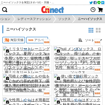
ニーハイソックスを淘宝(タオバオ)・天猫・アリババから個人輸入・購入代行
ッション
レディースファッション
ソックス
ニーハイソックス
ニーハイソックス
淘宝/天猫
アリババ
36
18
円
円
ミリタリートレーニングソックス、夏用
Zhuji メンズソックス、ローカット、滑り
ソックス、冬用ソックス、耐久性と通気
止め、かかと固定、ミッドカーフスポー
性に優れた綿ソックス、バスケットボー
ツソックス、メッシュ通気性、無地コッ
ルスポーツ用ミリタリートレーニングミ
トンロングソックス
ッド丈ソックス（男性用）。
58
21
円
円
田植えの際にヒルや虫を防ぐための長め
使い捨て旅行用ソックス、男性用および
の靴下、茶摘み用に特別に設計された厚
女性用防臭ソックス、オールシーズン対
手で伸縮性の高い靴下。
応、無地のふくらはぎ丈、黒、白、グレ
ー、男性用吸汗性膝丈ソックス、黒。
67
55
円
円