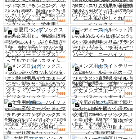
女性用ふくらはぎ用着圧ソックス。スポ
女性用ふくらはぎソックス、秋冬用の黒
ーツ、フィットネス、ランニング、サイ
の膝丈ソックス、スリム効果と着圧効果
クリング、縄跳び、ロングソックス、ヨ
のあるふくらはぎソックス、日本風のお
ガ、スリミングソックス、学生用ソック
しゃれなハイソックス。
スに適しています。
21
29
円
円
春夏用ヘンプソックス（男女兼用）、伸
レディースベルベット滑り止めふくらは
縮性抜群のウエスト、ふくらはぎ丈、滑
ぎソックス、夏用薄手スリムブラックJK
り止め、かかと固定、ショートソック
ソックス、太もも丈、ハーフ丈、ニーハ
ス、カップルでお揃いスタイル、ロング
イソックス
ソックス
34
67
円
円
メンズロングソックス、メンズハイカッ
メンズ用ホワイトテリークロスソールミ
トソックス、秋冬用ハイウエストメンズ
ッドカーフソックス、春秋スタイル、純
ソックス、無地のロングミッドカーフソ
綿、吸汗性、厚手、ロング丈メンズスポ
ックス、ビジネスソックス、ピュアブラ
ーツソックス、バスケットボールソック
ック
ス。
175
92
円
円
女性用純綿ニーハイソックス、産後ニー
冷房の効いた部屋で膝とふくらはぎを暖
パッド、マタニティロングソックス、秋
かく保つ、女性用ニーハイソックス。ミ
冬用ゆったりJKソックス、ブーツとの着
ドル丈、薄手、夏物スタイル、引っかか
用に最適、ずり落ちないロングソック
り防止、サイズ調整可能。
ス。