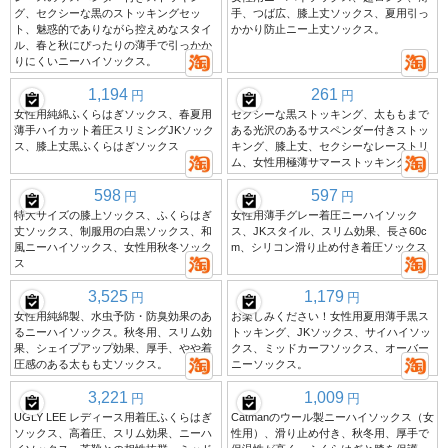
グ、セクシーな黒のストッキングセッ
手、つば広、膝上丈ソックス、夏用引っ
ト、魅惑的でありながら控えめなスタイ
かかり防止ニー上丈ソックス。
ル、春と秋にぴったりの薄手で引っかか
りにくいニーハイソックス。
1,194
261
円
円
女性用純綿ふくらはぎソックス、春夏用
セクシーな黒ストッキング、太ももまで
薄手ハイカット着圧スリミングJKソック
ある光沢のあるサスペンダー付きストッ
ス、膝上丈黒ふくらはぎソックス
キング、膝上丈、セクシーなレーストリ
ム、女性用極薄サマーストッキング。
598
597
円
円
特大サイズの膝上ソックス、ふくらはぎ
女性用薄手グレー着圧ニーハイソック
丈ソックス、制服用の白黒ソックス、和
ス、JKスタイル、スリム効果、長さ60c
風ニーハイソックス、女性用秋冬ソック
m、シリコン滑り止め付き着圧ソックス
ス
3,525
1,179
円
円
女性用純綿製、水虫予防・防臭効果のあ
お楽しみください！女性用夏用薄手黒ス
るニーハイソックス。秋冬用、スリム効
トッキング、JKソックス、サイハイソッ
果、シェイプアップ効果、厚手、やや着
クス、ミッドカーフソックス、オーバー
圧感のある太もも丈ソックス。
ニーソックス。
3,221
1,009
円
円
UGLY LEE レディース用着圧ふくらはぎ
Catmanのウール製ニーハイソックス（女
ソックス、高着圧、スリム効果、ニーハ
性用）、滑り止め付き、秋冬用、厚手で