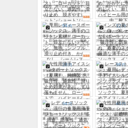
ス）、ローカット、目立たない、
め、かかとに強く、破
通気性、滑り止め、脱ぎやすいコ
新しい靴やハイヒール
ットンショートソックス、フリー
中二靴下。
サイズ
94
12
円
円
夏用レディースボートソックス、
メンズの夏の定番、黒
薄手のコットン素材、ローカッ
ーの見えないボートソ
ト、目立たないデザイン、無地、
汗性と防臭性に優れ、
シンプル、滑り止め付き、かかと
ーツに最適な薄手のシ
なし、シームレス。
クス。インスタグラム
騰中。
28
96
円
円
女性用薄手アイスシルクボートソ
レースストッキング、
ックス（夏用）。純綿製で、吸汗
ース薄手アイスシルク
性、通気性、滑り止め効果があ
ックス、諸曁レディー
り、ずり落ちません。ローカット
ボートソックス、夏用
で、ハイヒールにも見えないデザ
イスシルクショートソ
インです。
64
46
円
円
レディースソックス、流行の春夏
女性用夏用ボートソッ
用薄手ショートソックス、多用
ートソックス、超透明
途、防臭性、通気性、ボートソッ
メッシュ通気性コット
クス、学生用ローカットショート
シリコン滑り止め、脱
ソックス、純綿ソックス。
ハイヒールソックス。