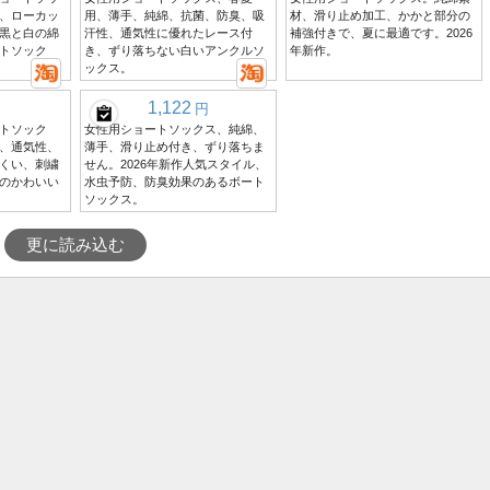
、ローカッ
用、薄手、純綿、抗菌、防臭、吸
材、滑り止め加工、かかと部分の
黒と白の綿
汗性、通気性に優れたレース付
補強付きで、夏に最適です。2026
トソック
き、ずり落ちない白いアンクルソ
年新作。
ックス。
1,122
円
トソック
女性用ショートソックス、純綿、
、通気性、
薄手、滑り止め付き、ずり落ちま
くい、刺繍
せん。2026年新作人気スタイル、
のかわいい
水虫予防、防臭効果のあるボート
ソックス。
更に読み込む