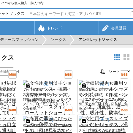
アリババから個人輸入・購入代行
トレンド
会員登録
ディースファッション
ソックス
アンクレットソックス
ックス
円
82
31
円
円
ッシュ薄手
女性用夏用薄手ショートソック
新疆綿製男女兼用ソックス、オー
落ちにく
ス、抗菌・防臭ボートソックス、
ルシーズン対応、ミドル丈・ショ
れ、カジュ
無地、通気性メッシュ、バレエス
ート丈スポーツソックス、抗菌
適していま
タイル、ローカットショートソッ
性、通気性、吸汗性、防臭性、無
ソックス。
クス卸売。
地スポーツソックス
82
58
円
円
、ローカッ
春夏の季節にぴったりの、薄手で
女性用プラスサイズ 見えないソッ
、滑り止
ローカットの、目に見えないソッ
クス、滑り止め、かかとに強い、