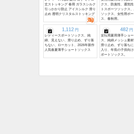
丈ストッキング 春用 ガラスシルク
クス、防臭性、通気性
引っかかり防止 アイスシルク 滑り
トスポーツソックス、
止め 透明クリスタルストッキング
ソックス、女性用ボー
ス、春秋用。
1,112
482
円
円
レディースボートソックス、純
女性用夏用薄手ショー
綿、見えない、滑り止め、ずり落
ス、純綿メッシュ素材
ちない、ローカット、2026年新作
滑り止め、ずり落ちに
人気春夏薄手ショートソックス
入り、年長の子供向け
ボートソックス。