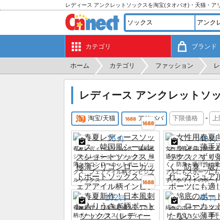
レディース アンクレットソックスを淘宝(タオバオ)・天猫・
カテゴリ
ブランド
ホーム
カテゴリ
ファッション
レ
レディース アンクレットソ
-
淘宝/天猫
アリババ
76
49
円
円
春夏レディースソックス、韓国風
女性用春夏向け純綿メ
シームレスショートソックス、極
通気性ソックス。ずり
薄シリコンローカットボートソッ
く、防臭・吸汗性に優
クス、フェアアイル柄インビジブ
アルにもスポーツにも
ルソックス
す。ホワイトのボート
102
46
円
円
春夏新作！日本風刺繍入りうさぎ
綿底のボートソックス
柄ボートソックス（レディー
ト、目立たない、薄手