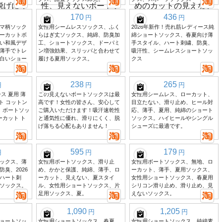
170
436
円
円
マ柄ソック
女性用シームレスソックス、ふく
2026年新作！売れ筋レディース純
ーカットボ
らはぎ丈ソックス、純綿、防臭加
綿ショートソックス、春夏向け薄
い和風デザ
工、ショートソックス、ドーパミ
手スタイル、ハート刺繍、防臭、
薄手でトレ
ン増強効果、スリッパと合わせて
吸汗性、シームレスショートソッ
白いショー
履ける夏用ソックス。
クス
238
265
円
円
円
ス 夏用 薄
この見えないボートソックスは最
女性用シームレス、ローカット、
ト コットン
高です！女性の皆さん、安心して
目立たない、滑り止め、ヒール対
 ボートソッ
ご購入いただけます！吸汗速乾性
応、薄手、夏用、純綿のショート
ーカット ト
と通気性に優れ、滑りにくく、脱
ソックス。ハイヒールやシングル
げ落ちる心配もありません！
シューズに最適です。
595
179
円
円
円
ックス、薄
女性用ボートソックス、滑り止
女性用ボートソックス、無地、ロ
臭、2026
め、かかと保護、純綿、薄手、ロ
ーカット、薄手、夏用ソックス、
ハート刺
ーカット、見えない、夏スタイ
女性用ショートソックス、春夏用
ソックス。
ル、女性用ショートソックス、片
シリコン滑り止め、滑り止め、見
足用ソックス、夏。
えないソックス。
1,090
1,205
円
円
ョートソッ
女性用ショートソックス、春夏
女性用ショートソックス。純綿素