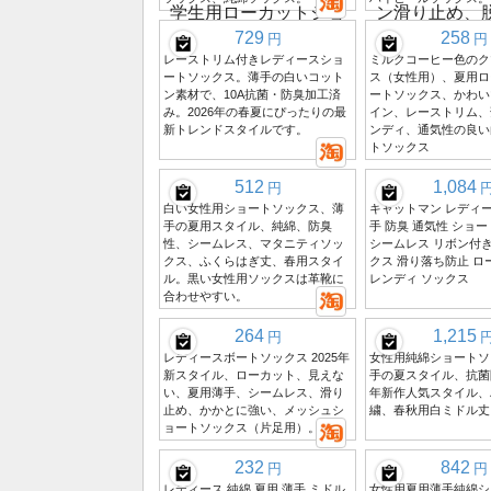
729
258
円
円
レーストリム付きレディースショ
ミルクコーヒー色のク
ートソックス。薄手の白いコット
ス（女性用）、夏用ロ
ン素材で、10A抗菌・防臭加工済
ートソックス、かわい
み。2026年の春夏にぴったりの最
イン、レーストリム、
新トレンドスタイルです。
ンディ、通気性の良い
トソックス
512
1,084
円
白い女性用ショートソックス、薄
キャットマン レディー
手の夏用スタイル、純綿、防臭
手 防臭 通気性 ショー
性、シームレス、マタニティソッ
シームレス リボン付き
クス、ふくらはぎ丈、春用スタイ
クス 滑り落ち防止 ロ
ル。黒い女性用ソックスは革靴に
レンディ ソックス
合わせやすい。
264
1,215
円
レディースボートソックス 2025年
女性用純綿ショートソ
新スタイル、ローカット、見えな
手の夏スタイル、抗菌防
い、夏用薄手、シームレス、滑り
年新作人気スタイル、
止め、かかとに強い、メッシュシ
繍、春秋用白ミドル丈
ョートソックス（片足用）。
232
842
円
円
レディース 純綿 夏用 薄手 ミドル
女性用夏用薄手純綿シ