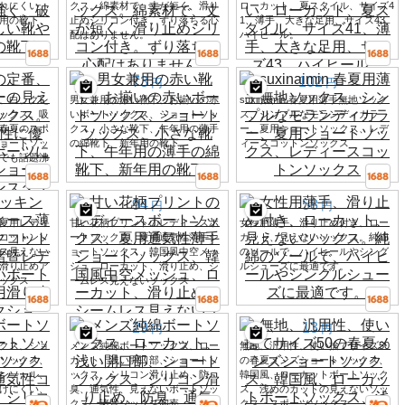
れにくい、
クス。綿素材で、丈が短く、滑り
ローカット、夏スタイル、サイズ4
用の靴下、
止めシリコン付き。ずり落ちる心
1、薄手、大きな足用、サイズ43、
配はありません。
ハイヒール。
73
102
円
円
、白、グレ
男女兼用の赤い靴下、お揃いの赤
suxinaimin 春夏用薄手無地ソック
ックス。吸
いボートソックス、ショートソッ
ス、シンプルなモランディカラ
春夏のスポ
クス、小さな靴下、午年用の薄手
ー、夏用ショートソックス、レデ
ョートソッ
の綿靴下、新年用の靴下。
ィースコットンソックス
でも話題沸
94
58
円
円
夏用レディ
甘い花柄プリントのレディースボ
女性用薄手、滑り止め付き、ロー
コットンソ
ートソックス、夏用通気性薄手シ
カット、見えないソックス。純綿
ス見えない
ョートソックス、韓国風中空メッ
のソールで、ハイヒールやシング
滑り止めア
シュ、ローカット、滑り止め、シ
ルシューズに最適です。
ックス
ームレス見えないソックス
29
13
円
円
クス、ショ
メンズ純綿ボートソックス、ロー
無地、汎用性、使い捨てサイズ50
ソックス、
カット、浅い開口部、ショートソ
の春夏メンズショートソックス、
ンソール、
ックス、シリコン滑り止め、防
韓国風、ローカットボートソック
げにくい、
臭、通気性、見えないボートソッ
ス、浅めのカットの見えないソッ
クス、諸曁ソックス卸売。
クス、スポーツソックス