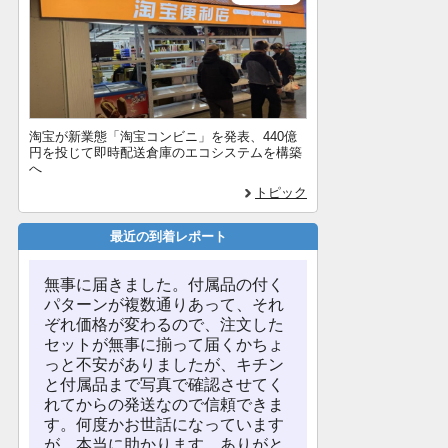
淘宝が新業態「淘宝コンビニ」を発表、440億
円を投じて即時配送倉庫のエコシステムを構築
へ
トピック
最近の到着レポート
無事に届きました。付属品の付く
パターンが複数通りあって、それ
ぞれ価格が変わるので、注文した
セットが無事に揃って届くかちょ
っと不安がありましたが、キチン
と付属品まで写真で確認させてく
れてからの発送なので信頼できま
す。何度かお世話になっています
が、本当に助かります。ありがと