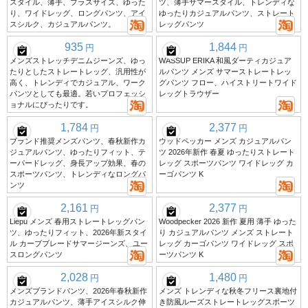
スタイル、薄手、プラスサイズ、ゆった
ツ、薄手サマースタイル、トレンディな
り、ワイドレッグ、ロングパンツ、アイ
ゆったりカジュアルパンツ、ストレート
スシルク、カジュアルパンツ。
レッグパンツ
935
1,844
円
円
メンズストレッチデニムジーンズ、ゆっ
WASSUP ERIKA 和風ダーティカジュア
たりとしたストレートレッグ、汎用性が
ルパンツ メンズ サマーストレートレッ
高く、トレンディでカジュアル、ワーク
グパンツ フロー、ハイストリートワイド
パンツとしても最適。若いプロフェッシ
レッグトラウザー
ョナルにぴったりです。
1,784
2,377
円
円
ブランド推奨メンズパンツ、春秋新作カ
ウッドペッカー メンズ カジュアルパン
ジュアルパンツ、ゆったりフィット、テ
ツ 2026年新作 春夏 ゆったりストレート
ーパードレッグ、身長アップ効果、春の
レッグ スポーツパンツ ワイドレッグ カ
スポーツパンツ、トレンディなロングパ
ーゴパンツ K
ンツ
2,161
2,377
円
円
Liepu メンズ 春用ストレートレッグパン
Woodpecker 2026 新作 夏用 薄手 ゆった
ツ、ゆったりフィット、2026年新スタイ
り カジュアルパンツ メンズ ストレート
ル カーブブレードサマージーンズ、ユー
レッグ カーゴパンツ ワイドレッグ スポ
スロングパンツ
ーツパンツ K
2,028
1,480
円
円
メンズブランドパンツ、2026年春秋新作
メンズ トレンディな秋冬フリース裏地付
カジュアルパンツ、薄手アイスシルク伸
き防風ルーズストレートレッグスポーツ