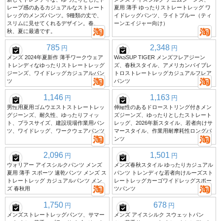
レープ感のあるカジュアルなストレート
夏用 薄手 ゆったりストレートレッグ ワ
レッグのメンズパンツ。9種類の丈で、
イドレッグパンツ、ライトブルー（ティ
スリムに見せてくれるデザイン。春、
ーンエイジャー向け）
秋、夏に最適です。
785
2,348
円
円
メンズ 2024年夏新作 薄手ワークウェア
WASSUP TIGER メンズフレアジーン
トレンディなゆったりストレートレッグ
ズ、春秋スタイル、アメリカンバイブレ
ジーンズ、ワイドレッグカジュアルパン
トロストレートレッグカジュアルフレア
ツ
パンツ
1,146
1,163
円
円
男性用夏用ゴムウエストストレートレッ
伸縮性のあるドローストリング付きメン
グジーンズ、耐久性、ゆったりフィッ
ズジーンズ、ゆったりとしたストレート
ト、プラスサイズ、建設現場作業用パン
レッグ、2026年新スタイル、若者向けサ
ツ、ワイドレッグ、ワークウェアパンツ
マースタイル、作業用耐摩耗性ロングパ
ンツ
2,096
1,501
円
円
ウォリアー アイスシルクパンツ メンズ
メンズ春秋スタイル ゆったりカジュアル
夏用 薄手 スポーツ 速乾パンツ メンズ ス
パンツ トレンディな若者向けルーズスト
トレートレッグ カジュアルパンツ メン
レートレッグカーゴワイドレッグスポー
ズ 春秋用
ツパンツ
1,750
678
円
円
メンズストレートレッグパンツ、サマー
メンズ アイスシルク スウェットパン