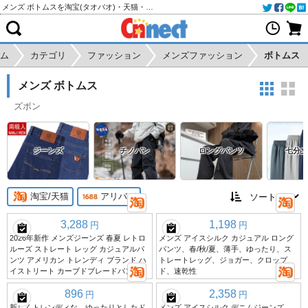
メンズ ボトムスを淘宝(タオバオ)・天猫・アリババから個人輸入・購入代行
ム
カテゴリ
ファッション
メンズファッション
ボトムス
メンズ ボトムス
ズボン
ジーンズ
チノパン
ロングパンツ
七分丈
淘宝/天猫
アリババ
3,288
1,198
円
円
2026年新作 メンズジーンズ 春夏 レトロ
メンズ アイスシルク カジュアル ロング
ルーズ ストレート レッグ カジュアルパ
パンツ、春/秋/夏、薄手、ゆったり、ス
ンツ アメリカン トレンディ ブランド ハ
トレートレッグ、ジョガー、クロップ
イストリート カーブドブレードパンツ
ド、速乾性
896
2,358
円
円
新しくトレンディな、ゆったりとしたド
メンズ アイスシルク デニムジーンズ、